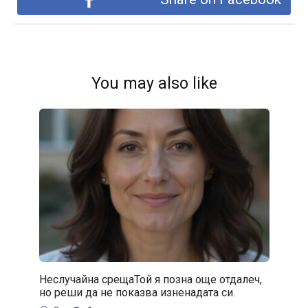
You may also like
Неслучайна срещаТой я позна още отдалеч,
но реши да не показва изненадата си.