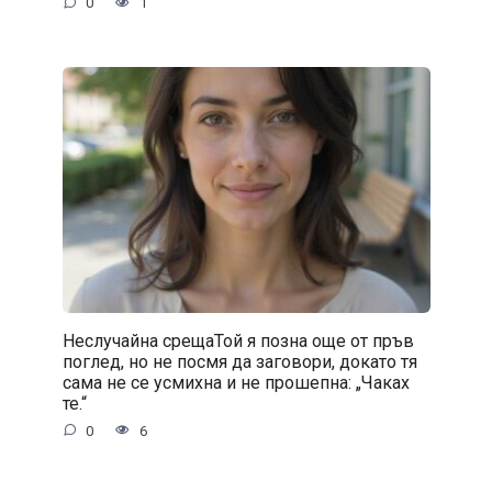
0
1
Неслучайна срещаТой я позна още от пръв
поглед, но не посмя да заговори, докато тя
сама не се усмихна и не прошепна: „Чаках
те.“
0
6