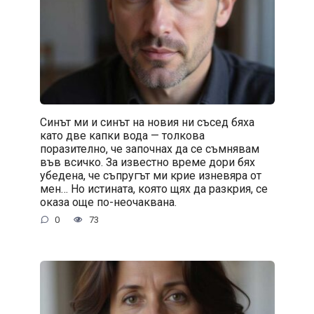
Синът ми и синът на новия ни съсед бяха
като две капки вода — толкова
поразително, че започнах да се съмнявам
във всичко. За известно време дори бях
убедена, че съпругът ми крие изневяра от
мен… Но истината, която щях да разкрия, се
оказа още по-неочаквана.
0
73