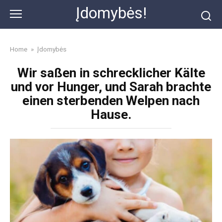
Skip
Įdomybės!
to
content
Home
»
Įdomybės
Wir saßen in schrecklicher Kälte
und vor Hunger, und Sarah brachte
einen sterbenden Welpen nach
Hause.