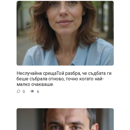
Неслучайна срещаТой разбра, че съдбата ги
беше събрала отново, точно когато най-
малко очакваше.
0
6