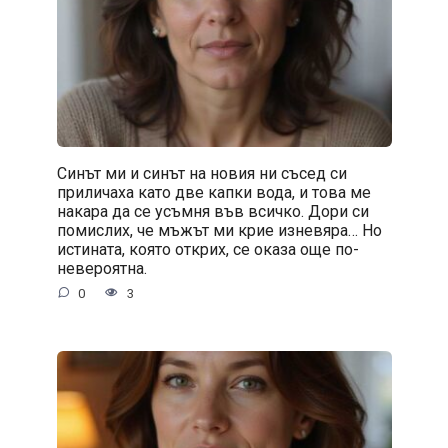
Синът ми и синът на новия ни съсед си
приличаха като две капки вода, и това ме
накара да се усъмня във всичко. Дори си
помислих, че мъжът ми крие изневяра… Но
истината, която открих, се оказа още по-
невероятна.
0
3