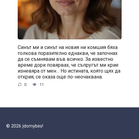
Синът ми и синът на новия ни комшия бяха
толкова поразително еднакви, че започнах
да се съмнявам във всичко. За известно
време дори повярвах, че съпругът ми крие
изневяра от мен… Но истината, която щях да
открия, се оказа още по-неочаквана.
0
11
© 2026 Įdomybės!