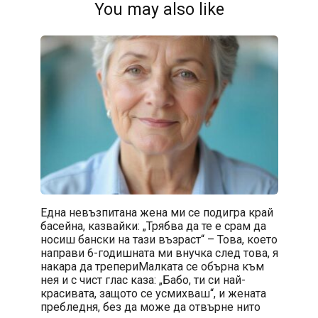
You may also like
Една невъзпитана жена ми се подигра край
басейна, казвайки: „Трябва да те е срам да
носиш бански на тази възраст“ – Това, което
направи 6-годишната ми внучка след това, я
накара да трепериМалката се обърна към
нея и с чист глас каза: „Бабо, ти си най-
красивата, защото се усмихваш“, и жената
пребледня, без да може да отвърне нито