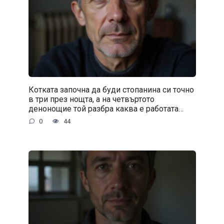
Котката започна да буди стопанина си точно
в три през нощта, а на четвъртото
денонощие той разбра каква е работата…
0
44