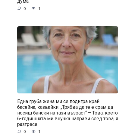
дума.
0
1
Една груба жена ми се подигра край
басейна, казвайки: „Трябва да те е срам да
носиш бански на тази възраст“ – Това, което
6-годишната ми внучка направи след това, я
разтресе.
0
1