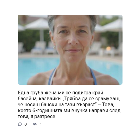
Една груба жена ми се подигра край
басейна, казвайки: „Трябва да се срамуваш,
че носиш бански на тази възраст“ – Това,
което 6-годишната ми внучка направи след
това, я разтресе.
0
1