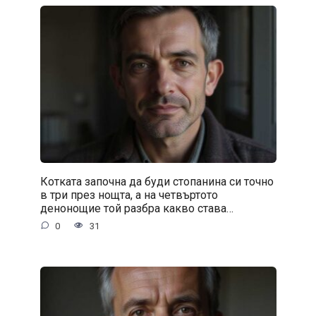
Котката започна да буди стопанина си точно
в три през нощта, а на четвъртото
денонощие той разбра какво става…
0
31