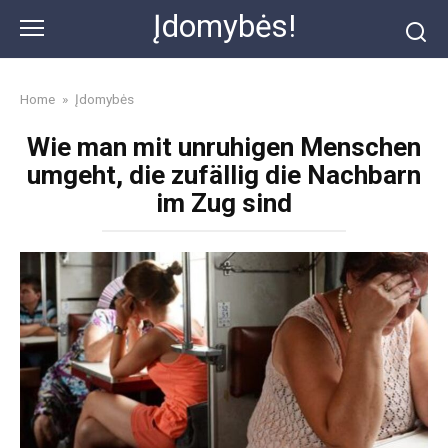
Skip
Įdomybės!
to
content
Home
»
Įdomybės
Wie man mit unruhigen Menschen
umgeht, die zufällig die Nachbarn
im Zug sind