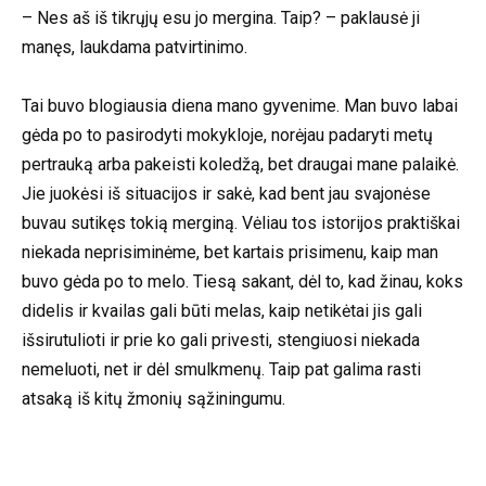
– Nes aš iš tikrųjų esu jo mergina. Taip? – paklausė ji
manęs, laukdama patvirtinimo.
Tai buvo blogiausia diena mano gyvenime. Man buvo labai
gėda po to pasirodyti mokykloje, norėjau padaryti metų
pertrauką arba pakeisti koledžą, bet draugai mane palaikė.
Jie juokėsi iš situacijos ir sakė, kad bent jau svajonėse
buvau sutikęs tokią merginą. Vėliau tos istorijos praktiškai
niekada neprisiminėme, bet kartais prisimenu, kaip man
buvo gėda po to melo. Tiesą sakant, dėl to, kad žinau, koks
didelis ir kvailas gali būti melas, kaip netikėtai jis gali
išsirutulioti ir prie ko gali privesti, stengiuosi niekada
nemeluoti, net ir dėl smulkmenų. Taip pat galima rasti
atsaką iš kitų žmonių sąžiningumu.