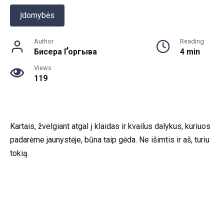
Įdomybės
Author
Reading
Бисера Ґоргыва
4 min
Views
119
Kartais, žvelgiant atgal į klaidas ir kvailus dalykus, kuriuos
padarėme jaunystėje, būna taip gėda. Ne išimtis ir aš, turiu
tokią.