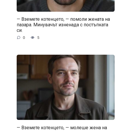
— Вземете котенцето, — помоли жената на
пазара. Минувачът изненада с постъпката
си.
0
5
— Вземете котенцето, — молеше жена на