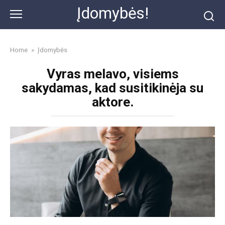
Skip
Įdomybės!
to
content
Home
»
Įdomybės
Vyras melavo, visiems
sakydamas, kad susitikinėja su
aktore.