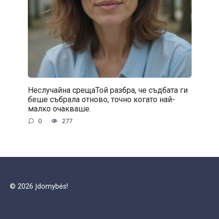
Неслучайна срещаТой разбра, че съдбата ги
беше събрала отново, точно когато най-
малко очакваше.
0
277
© 2026 Įdomybės!