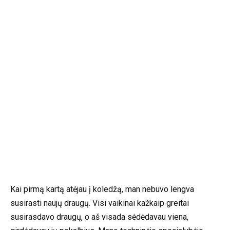
Kai pirmą kartą atėjau į koledžą, man nebuvo lengva
susirasti naujų draugų. Visi vaikinai kažkaip greitai
susirasdavo draugų, o aš visada sėdėdavau viena,