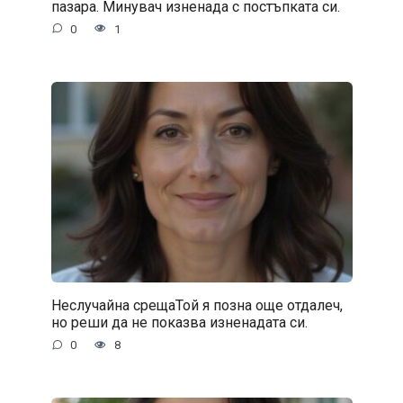
пазара. Минувач изненада с постъпката си.
0
1
Неслучайна срещаТой я позна още отдалеч,
но реши да не показва изненадата си.
0
8