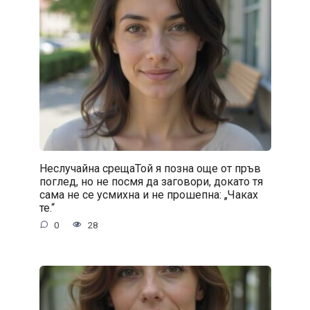
Неслучайна срещаТой я позна още от пръв
поглед, но не посмя да заговори, докато тя
сама не се усмихна и не прошепна: „Чаках
те.“
0
28