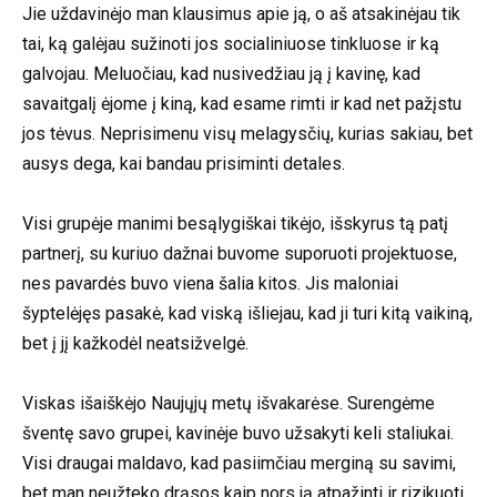
Jie uždavinėjo man klausimus apie ją, o aš atsakinėjau tik
tai, ką galėjau sužinoti jos socialiniuose tinkluose ir ką
galvojau. Meluočiau, kad nusivedžiau ją į kavinę, kad
savaitgalį ėjome į kiną, kad esame rimti ir kad net pažįstu
jos tėvus. Neprisimenu visų melagysčių, kurias sakiau, bet
ausys dega, kai bandau prisiminti detales.
Visi grupėje manimi besąlygiškai tikėjo, išskyrus tą patį
partnerį, su kuriuo dažnai buvome suporuoti projektuose,
nes pavardės buvo viena šalia kitos. Jis maloniai
šyptelėjęs pasakė, kad viską išliejau, kad ji turi kitą vaikiną,
bet į jį kažkodėl neatsižvelgė.
Viskas išaiškėjo Naujųjų metų išvakarėse. Surengėme
šventę savo grupei, kavinėje buvo užsakyti keli staliukai.
Visi draugai maldavo, kad pasiimčiau merginą su savimi,
bet man neužteko drąsos kaip nors ją atpažinti ir rizikuoti