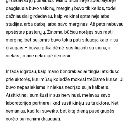
girdėdavau jų pokalbius. Mano techninėje specialybėje
daugiausia buvo vaikinų, merginų buvo tik kelios, todėl
dažniausiai girdėdavau, kaip vaikinai aptarinėja arba
studijas, arba darbą, arba savo merginas. Aš pats nebuvau
apsėstas pastarųjų. Žinoma, būčiau norėjęs susirasti
merginą, bet su jomis buvo tokia pati situacija kaip ir su
draugais – buvau pilka dėmė, susiliejanti su siena, ir
niekas į mane nekreipė dėmesio.
Ir tada išgirdau, kaip mano bendraklasiai tingiai atsiduso
prie aktorės, kuri mūsų koledže mokėsi trečiame kurse. Ji
buvo nepasiekiama ir niekas nedrįso su ja kalbėtis.
Atsitiktinai, sumišusi ir susinervinusi, melavau savo
laboratorijos partnerei, kad susitikinėju su ta aktore. Net
nemaniau, kad tai suveiks, bet kitą dieną pusė grupės
norėjo su manimi draugauti.