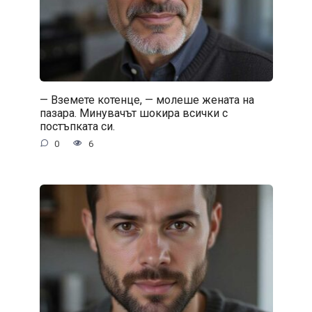
— Вземете котенце, — молеше жената на
пазара. Минувачът шокира всички с
постъпката си.
0
6