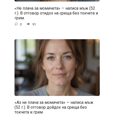
«Не плача за момичета» — написа мъж (52
г.). В отговор отидох на среща без токчета и
грим.
0
91
«Аз не плача за момичета» — написа мъж
(52 г.). В отговор дойдох на среща без
токчета и грим.