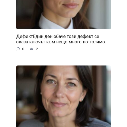
ДефектЕдин ден обаче този дефект се
оказа ключът към нещо много по-голямо.
0
2