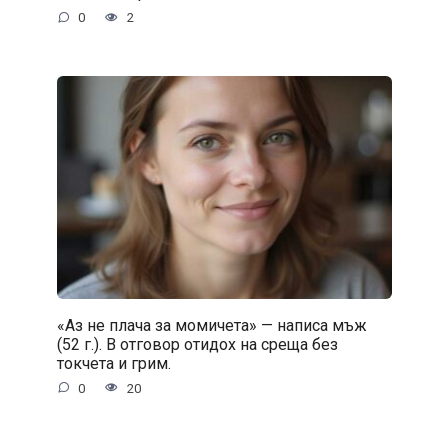
0
2
«Аз не плача за момичета» — написа мъж
(52 г.). В отговор отидох на среща без
токчета и грим.
0
20