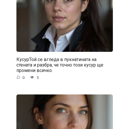
КусурТой се вгледа в пукнатината на
стената и разбра, че точно този кусур ще
промени всичко.
0
5