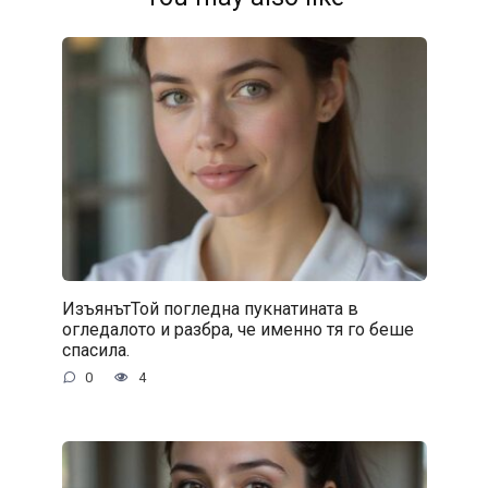
ИзъянътТой погледна пукнатината в
огледалото и разбра, че именно тя го беше
спасила.
0
4