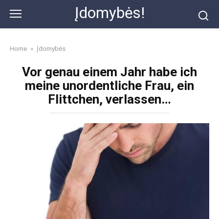
Skip
Įdomybės!
to
content
Home
»
Įdomybės
Vor genau einem Jahr habe ich
meine unordentliche Frau, ein
Flittchen, verlassen…