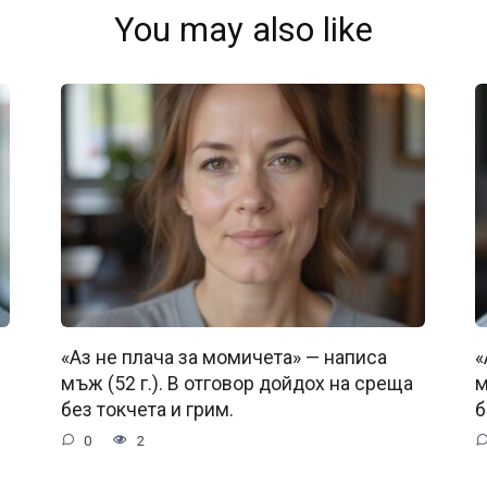
You may also like
«Аз не плача за момичета» — написа
«
мъж (52 г.). В отговор дойдох на среща
м
без токчета и грим.
б
0
2