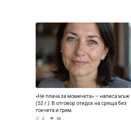
«Не плача за момичета» — написа мъж
(52 г.). В отговор отидох на среща без
токчета и грим.
0
58