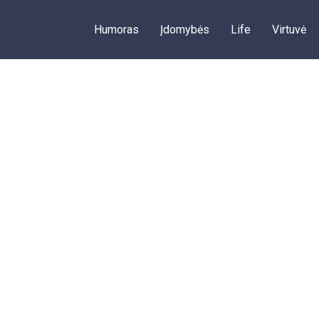
Humoras
Įdomybės
Life
Virtuvė