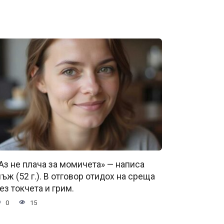
Аз не плача за момичета» — написа
ъж (52 г.). В отговор отидох на среща
ез токчета и грим.
0
15