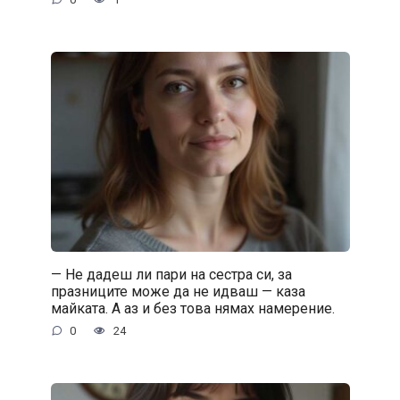
— Не дадеш ли пари на сестра си, за
празниците може да не идваш — каза
майката. А аз и без това нямах намерение.
0
24