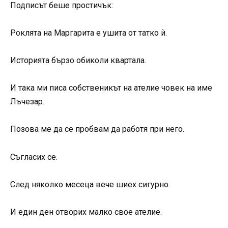
Подписът беше простичък:
Роклята на Маргарита е ушита от татко ѝ.
Историята бързо обиколи квартала.
И така ми писа собственикът на ателие човек на име
Лъчезар.
Позова ме да се пробвам да работя при него.
Съгласих се.
След няколко месеца вече шиех сигурно.
И един ден отворих малко свое ателие.