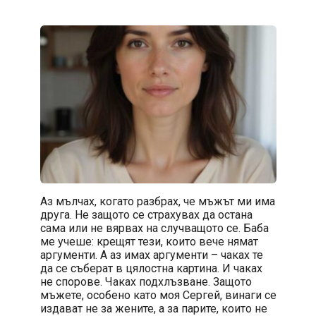
Аз мълчах, когато разбрах, че мъжът ми има
друга. Не защото се страхувах да остана
сама или не вярвах на случващото се. Баба
ме учеше: крещят тези, които вече нямат
аргументи. А аз имах аргументи – чаках те
да се съберат в цялостна картина. И чаках
не спорове. Чаках подхлъзване. Защото
мъжете, особено като моя Сергей, винаги се
издават не за жените, а за парите, които не