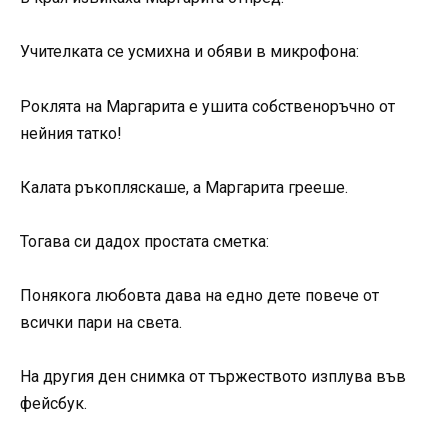
Учителката се усмихна и обяви в микрофона:
Роклята на Маргарита е ушита собственоръчно от
нейния татко!
Калата ръкопляскаше, а Маргарита грееше.
Тогава си дадох простата сметка:
Понякога любовта дава на едно дете повече от
всички пари на света.
На другия ден снимка от тържеството изплува във
фейсбук.