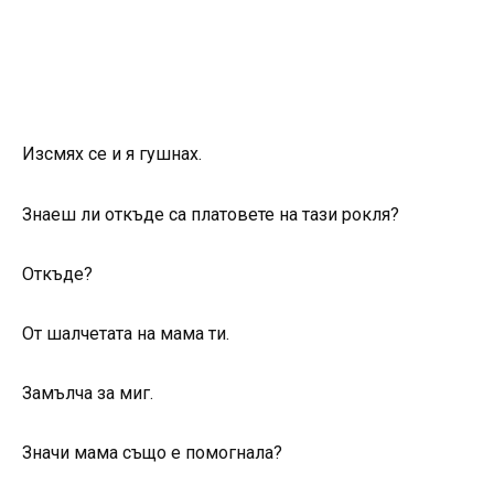
Изсмях се и я гушнах.
Знаеш ли откъде са платовете на тази рокля?
Откъде?
От шалчетата на мама ти.
Замълча за миг.
Значи мама също е помогнала?