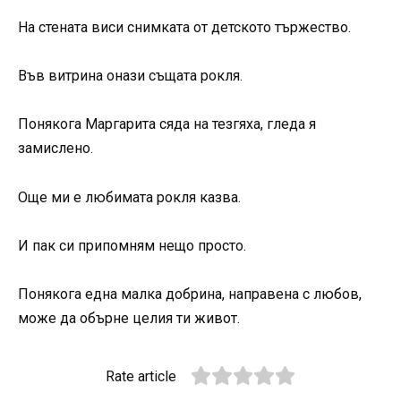
На стената виси снимката от детското тържество.
Във витрина онази същата рокля.
Понякога Маргарита сяда на тезгяха, гледа я
замислено.
Още ми е любимата рокля казва.
И пак си припомням нещо просто.
Понякога една малка добрина, направена с любов,
може да обърне целия ти живот.
Rate article