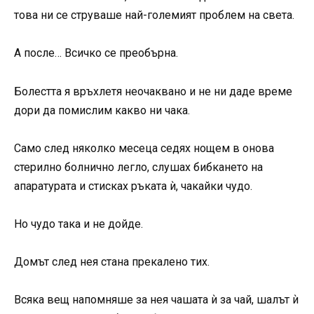
това ни се струваше най-големият проблем на света.
А после… Всичко се преобърна.
Болестта я връхлетя неочаквано и не ни даде време
дори да помислим какво ни чака.
Само след няколко месеца седях нощем в онова
стерилно болнично легло, слушах бибкането на
апаратурата и стисках ръката ѝ, чакайки чудо.
Но чудо така и не дойде.
Домът след нея стана прекалено тих.
Всяка вещ напомняше за нея чашата ѝ за чай, шалът ѝ