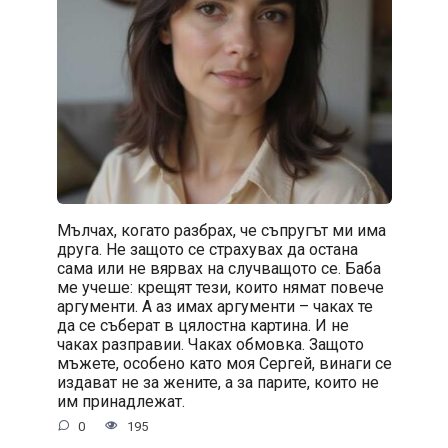
Мълчах, когато разбрах, че съпругът ми има
друга. Не защото се страхувах да остана
сама или не вярвах на случващото се. Баба
ме учеше: крещят тези, които нямат повече
аргументи. А аз имах аргументи – чаках те
да се съберат в цялостна картина. И не
чаках разправии. Чаках обмовка. Защото
мъжете, особено като моя Сергей, винаги се
издават не за жените, а за парите, които не
им принадлежат.
0
195