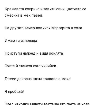
Кремавата коприна и завити сини цветчета се
смесиха в мек пъзел.
На другата вечер повиках Маргарита в хола.
Имам ти изненада.
Пристъпи напред и видя роклята.
Очите ѝ станаха като чинийки.
Татеее докосна плата толкова е мека!
Я пробвай!
След няколко минути въртеше кръгчета из хола,