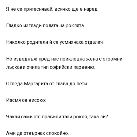
Я не се притеснявай, всичко ще е наред.
Гладко изглади полата на роклята.
Няколко родители ѝ се усмихнаха отдалеч.
Но изведнъж пред нас приклецна жена с огромни
лъскави очила тип софийски парвеню.
Огледа Маргарита от глава до пети.
Изсмя се високо:
Чакай сами сте правили тази рокля, така ли?
Ами да отвърнах спокойно.