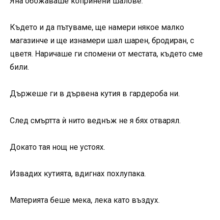
Яна обожаваше копринени шалове.
Където и да пътуваме, ще намери някое малко
магазинче и ще изнамери шал шарен, бродиран, с
цветя. Наричаше ги спомени от местата, където сме
били.
Държеше ги в дървена кутия в гардероба ни.
След смъртта ѝ нито веднъж не я бях отварял.
Докато тая нощ не устоях.
Извадих кутията, вдигнах похлупака.
Материята беше мека, лека като въздух.