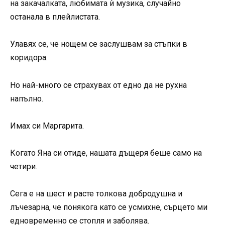
на закачалката, любимата ѝ музика, случайно
останала в плейлистата.
Улавях се, че нощем се заслушвам за стъпки в
коридора.
Но най-много се страхувах от едно да не рухна
напълно.
Имах си Маргарита.
Когато Яна си отиде, нашата дъщеря беше само на
четири.
Сега е на шест и расте толкова добродушна и
лъчезарна, че понякога като се усмихне, сърцето ми
едновременно се стопля и заболява.