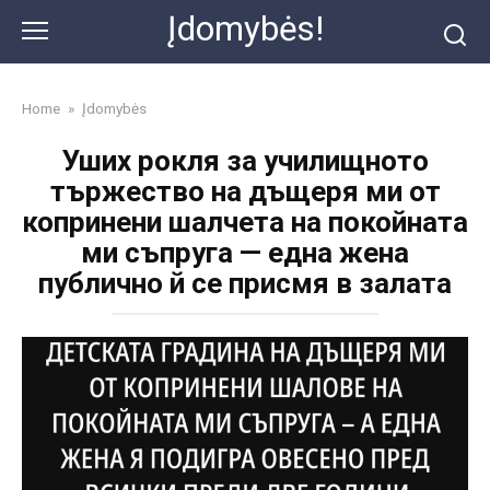
Skip
Įdomybės!
to
content
Home
»
Įdomybės
Уших рокля за училищното
тържество на дъщеря ми от
копринени шалчета на покойната
ми съпруга — една жена
публично й се присмя в залата