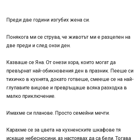
Преди две години изгубих жена си.
Понякога ми се струва, че животът ми е разцепен на
две преди и след онзи ден.
Казваше се Яна. От онези хора, които могат да
превърнат най-обикновения ден в празник. Пееше си
тихичко в кухнята, докато готвеше, смееше се на най-
глупавите вицове и превръщаше всяка разходка в
малко приключение.
Имахме си планове. Просто семейни мечти.
Карахме се за цвета на кухненските шкафове тя
искаше небесносини, аз настоявах да са бели. Тогава