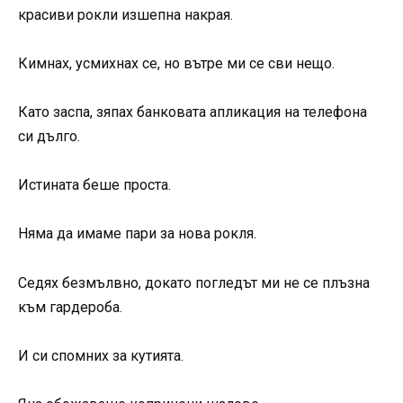
красиви рокли изшепна накрая.
Кимнах, усмихнах се, но вътре ми се сви нещо.
Като заспа, зяпах банковата апликация на телефона
си дълго.
Истината беше проста.
Няма да имаме пари за нова рокля.
Седях безмълвно, докато погледът ми не се плъзна
към гардероба.
И си спомних за кутията.