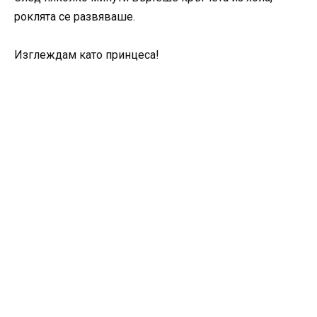
роклята се развяваше.
Изглеждам като принцеса!