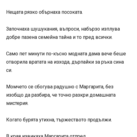
Нещата рязко обърнаха посоката.
Започнаха шушукания, въпроси, набързо изплува
добре пазена семейна тайна и то пред всички.
Само пет минути по-късно модната дама вече беше
отворила вратата на изхода, дърпайки за ръка сина
си.
Момчето се сбогува радушно с Маргарита, без
изобщо да разбира, че точно разкри домашната
мистерия.
Когато бурята утихна, тържеството продължи.
В края извикаха Маргарита отпред.