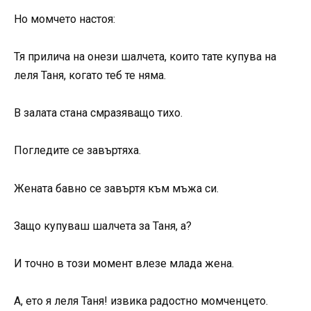
Но момчето настоя:
Тя прилича на онези шалчета, които тате купува на
леля Таня, когато теб те няма.
В залата стана смразяващо тихо.
Погледите се завъртяха.
Жената бавно се завъртя към мъжа си.
Защо купуваш шалчета за Таня, а?
И точно в този момент влезе млада жена.
А, ето я леля Таня! извика радостно момченцето.