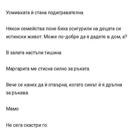
Усмивката ѝ стана подигравателна.
Някои семейства поне биха осигурили на децата си
истински живот. Може по-добре да я дадете в дом, а?
В залата настъпи тишина.
Маргарита ме стисна силно за ръката.
Вече се канех да ѝ отвърна, когато синът ѝ я дръпна
за ръкава.
Мамо
Не сега скастри го.