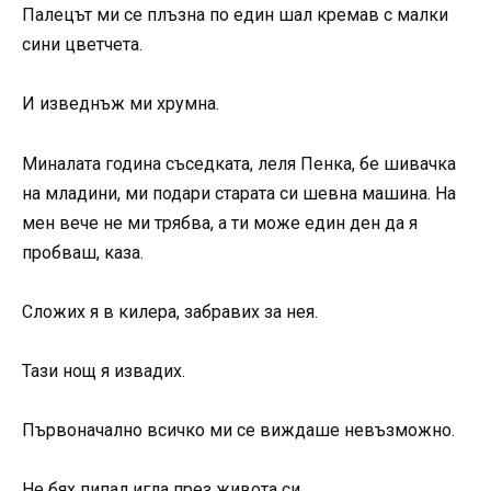
Палецът ми се плъзна по един шал кремав с малки
сини цветчета.
И изведнъж ми хрумна.
Миналата година съседката, леля Пенка, бе шивачка
на младини, ми подари старата си шевна машина. На
мен вече не ми трябва, а ти може един ден да я
пробваш, каза.
Сложих я в килера, забравих за нея.
Тази нощ я извадих.
Първоначално всичко ми се виждаше невъзможно.
Не бях пипал игла през живота си.