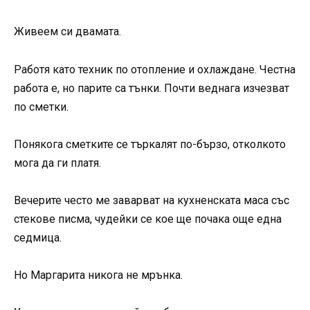
Живеем си двамата.
Работя като техник по отопление и охлаждане. Честна
работа е, но парите са тънки. Почти веднага изчезват
по сметки.
Понякога сметките се търкалят по-бързо, отколкото
мога да ги платя.
Вечерите често ме заварват на кухненската маса със
стекове писма, чудейки се кое ще почака още една
седмица.
Но Маргарита никога не мрънка.