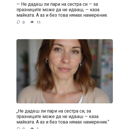
— Не дадеш ли пари на сестра си — за
празниците може да не идваш, — каза
майката. А аз и без това нямах намерение.
0
11
„Не дадеш ли пари на сестра си, за
празниците може да не идваш — каза
майката. А аз и без това нямах намерение.“
0
1