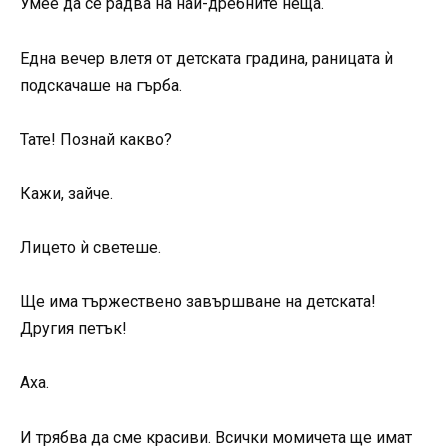
Умее да се радва на най-дребните неща.
Една вечер влетя от детската градина, раницата ѝ
подскачаше на гърба.
Тате! Познай какво?
Кажи, зайче.
Лицето ѝ светеше.
Ще има тържествено завършване на детската!
Другия петък!
Аха.
И трябва да сме красиви. Всички момичета ще имат