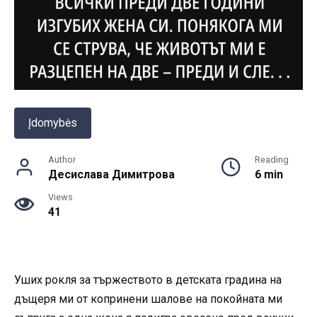
Įdomybės
Author
Reading
Десислава Димитрова
6 min
Views
41
Уших рокля за тържеството в детската градина на
дъщеря ми от копринени шалове на покойната ми