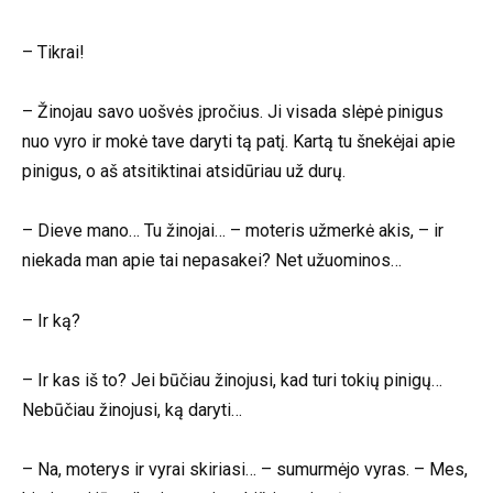
– Tikrai!
– Žinojau savo uošvės įpročius. Ji visada slėpė pinigus
nuo vyro ir mokė tave daryti tą patį. Kartą tu šnekėjai apie
pinigus, o aš atsitiktinai atsidūriau už durų.
– Dieve mano… Tu žinojai… – moteris užmerkė akis, – ir
niekada man apie tai nepasakei? Net užuominos…
– Ir ką?
– Ir kas iš to? Jei būčiau žinojusi, kad turi tokių pinigų…
Nebūčiau žinojusi, ką daryti…
– Na, moterys ir vyrai skiriasi… – sumurmėjo vyras. – Mes,