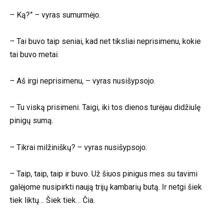
– Ką?” – vyras sumurmėjo.
– Tai buvo taip seniai, kad net tiksliai neprisimenu, kokie
tai buvo metai.
– Aš irgi neprisimenu, – vyras nusišypsojo.
– Tu viską prisimeni. Taigi, iki tos dienos turėjau didžiulę
pinigų sumą.
– Tikrai milžiniškų? – vyras nusišypsojo.
– Taip, taip, taip ir buvo. Už šiuos pinigus mes su tavimi
galėjome nusipirkti naują trijų kambarių butą. Ir netgi šiek
tiek liktų… Šiek tiek… Čia.