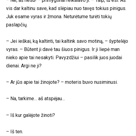
– Ne, aš nesu! – primygtinai reikalavo ji. – Taip, tu esi. Aš
vis dar kaltinu save, kad slėpiau nuo tavęs tokius pinigus.
Juk esame vyras ir žmona. Neturėtume turėti tokių
paslapčių.
– Jei ieškai, ką kaltinti, tai kaltink savo motiną, – šyptelėjo
vyras. – Būtent ji davė tau šiuos pinigus. Ir ji liepė man
nieko apie tai nesakyti. Pavyzdžiui – pasilik juos juodai
dienai. Argi ne ji?
– Ar jūs apie tai žinojote? – moteris buvo nusiminusi.
– Na, tarkime… aš atspėjau…
– Iš kur galėjote žinoti?
– Iš ten.