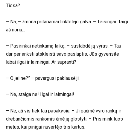
Tiesa?
– Na, – žmona pritariamai linktelėjo galva. – Teisingai. Taigi
aš noriu…
– Pasirinkai netinkamą laiką, – sustabdė ją vyras. – Tau
dar per anksti atskleisti savo paslaptis. Jūs gyvensite
labai ilgai ir laimingai. Ar supranti?
– O jei ne?” – pavargusi paklausė ji.
– Ne, staiga ne! Ilgai ir laimingai!
– Ne, aš vis tiek tau pasakysiu. – Ji paėmė vyro ranką ir
drebančiomis rankomis ėmė ją glostyti. – Prisimink tuos
metus, kai pinigai nuvertėjo tris kartus.