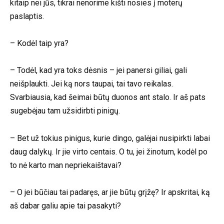
kitaip nei jūs, tikrai nenorime kišti nosies į moterų
paslaptis.
– Kodėl taip yra?
– Todėl, kad yra toks dėsnis – jei panersi giliai, gali
neišplaukti. Jei ką nors taupai, tai tavo reikalas.
Svarbiausia, kad šeimai būtų duonos ant stalo. Ir aš pats
sugebėjau tam užsidirbti pinigų.
– Bet už tokius pinigus, kurie dingo, galėjai nusipirkti labai
daug dalykų. Ir jie virto centais. O tu, jei žinotum, kodėl po
to nė karto man nepriekaištavai?
– O jei būčiau tai padaręs, ar jie būtų grįžę? Ir apskritai, ką
aš dabar galiu apie tai pasakyti?