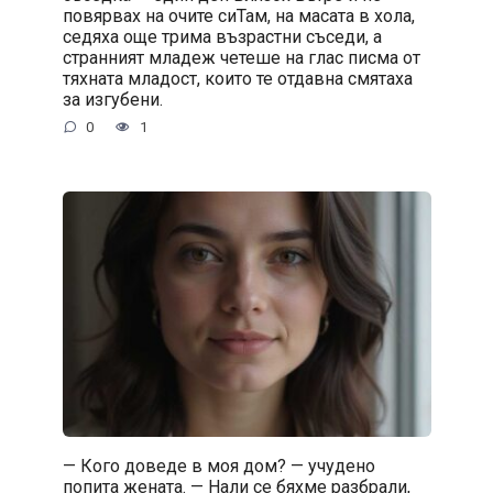
повярвах на очите сиТам, на масата в хола,
седяха още трима възрастни съседи, а
странният младеж четеше на глас писма от
тяхната младост, които те отдавна смятаха
за изгубени.
0
1
— Кого доведе в моя дом? — учудено
попита жената. — Нали се бяхме разбрали,