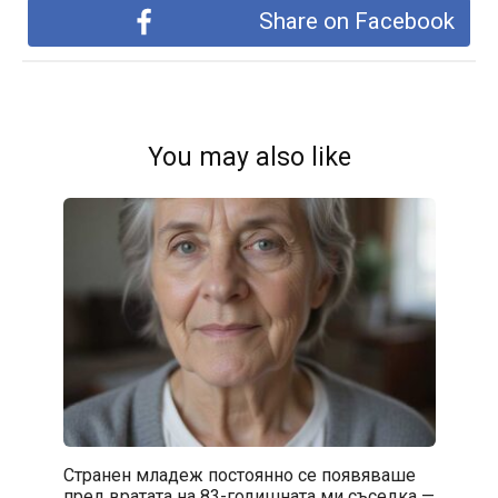
Share on Facebook
You may also like
Странен младеж постоянно се появяваше
пред вратата на 83-годишната ми съседка —