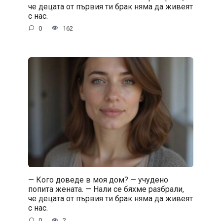
че децата от първия ти брак няма да живеят
с нас.
0
162
— Кого доведе в моя дом? — учудено
попита жената. — Нали се бяхме разбрали,
че децата от първия ти брак няма да живеят
с нас.
0
2