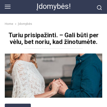
Skip
Įdomybės!
to
content
Home
»
Įdomybės
Turiu prisipažinti. – Gali būti per
vėlu, bet noriu, kad žinotumėte.