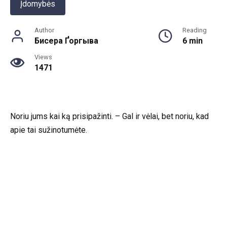
Įdomybės
Author
Reading
Бисера Ґоргыва
6 min
Views
1471
Noriu jums kai ką prisipažinti. – Gal ir vėlai, bet noriu, kad
apie tai sužinotumėte.