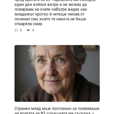
един ден влязох вътре и не можах да
повярвам на очите сиВътре видях как
младежът кротко ѝ четеше писма от
починал син, които тя никога не беше
отваряла сама.
0
0
Странен млад мъж постоянно се появяваше
на вратата на 83-годишната ми съседка —