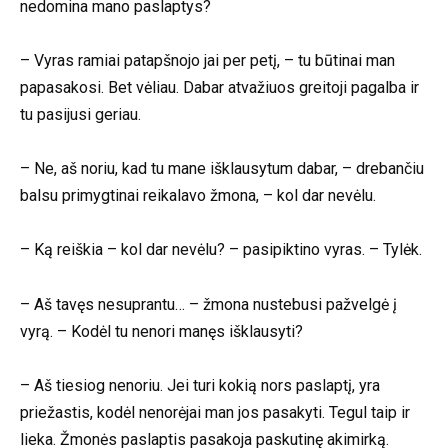
nedomina mano paslaptys?
– Vyras ramiai patapšnojo jai per petį, – tu būtinai man
papasakosi. Bet vėliau. Dabar atvažiuos greitoji pagalba ir
tu pasijusi geriau.
– Ne, aš noriu, kad tu mane išklausytum dabar, – drebančiu
balsu primygtinai reikalavo žmona, – kol dar nevėlu.
– Ką reiškia – kol dar nevėlu? – pasipiktino vyras. – Tylėk.
– Aš tavęs nesuprantu… – žmona nustebusi pažvelgė į
vyrą. – Kodėl tu nenori manęs išklausyti?
– Aš tiesiog nenoriu. Jei turi kokią nors paslaptį, yra
priežastis, kodėl nenorėjai man jos pasakyti. Tegul taip ir
lieka. Žmonės paslaptis pasakoja paskutinę akimirką.