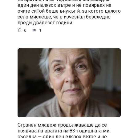
един ден влязох вътре и не повярвах на
очите сиТой беше внукът ѝ, за когото цялото
село мислеше, че е изчезнал безследно
преди двадесет години.
0
1
Странен младеж продължаваше да се
появява на вратата на 83-годишната ми
съседка — един ден влязох вътре и не