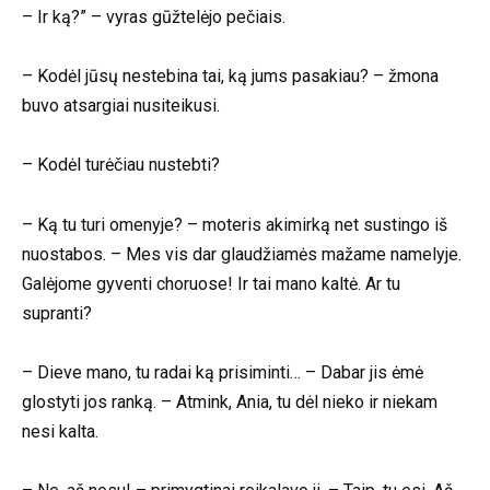
– Ir ką?” – vyras gūžtelėjo pečiais.
– Kodėl jūsų nestebina tai, ką jums pasakiau? – žmona
buvo atsargiai nusiteikusi.
– Kodėl turėčiau nustebti?
– Ką tu turi omenyje? – moteris akimirką net sustingo iš
nuostabos. – Mes vis dar glaudžiamės mažame namelyje.
Galėjome gyventi choruose! Ir tai mano kaltė. Ar tu
supranti?
– Dieve mano, tu radai ką prisiminti… – Dabar jis ėmė
glostyti jos ranką. – Atmink, Ania, tu dėl nieko ir niekam
nesi kalta.