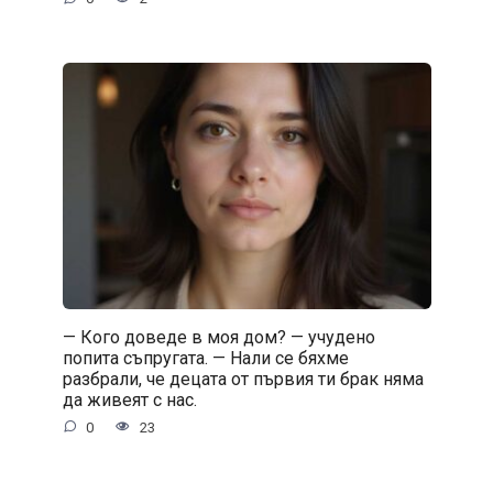
— Кого доведе в моя дом? — учудено
попита съпругата. — Нали се бяхме
разбрали, че децата от първия ти брак няма
да живеят с нас.
0
23