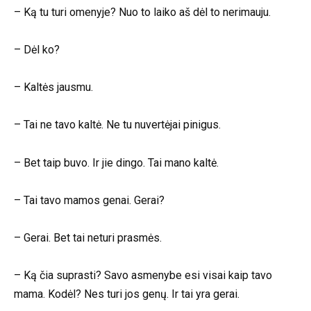
– Ką tu turi omenyje? Nuo to laiko aš dėl to nerimauju.
– Dėl ko?
– Kaltės jausmu.
– Tai ne tavo kaltė. Ne tu nuvertėjai pinigus.
– Bet taip buvo. Ir jie dingo. Tai mano kaltė.
– Tai tavo mamos genai. Gerai?
– Gerai. Bet tai neturi prasmės.
– Ką čia suprasti? Savo asmenybe esi visai kaip tavo
mama. Kodėl? Nes turi jos genų. Ir tai yra gerai.