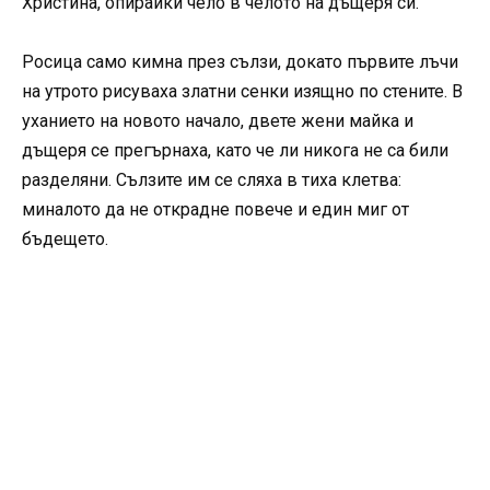
Христина, опирайки чело в челото на дъщеря си.
Росица само кимна през сълзи, докато първите лъчи
на утрото рисуваха златни сенки изящно по стените. В
уханието на новото начало, двете жени майка и
дъщеря се прегърнаха, като че ли никога не са били
разделяни. Сълзите им се сляха в тиха клетва:
миналото да не открадне повече и един миг от
бъдещето.