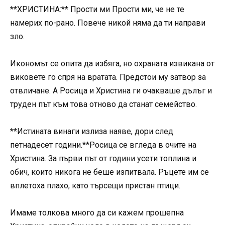
**ХРИСТИНА:** Прости ми Прости ми, че не те
намерих по-рано. Повече никой няма да ти направи
зло.
Икономът се опита да избяга, но охраната извикана от
виковете го спря на вратата. Предстои му затвор за
отвличане. А Росица и Христина ги очакваше дълъг и
труден път към това отново да станат семейство.
**Истината винаги излиза наяве, дори след
петнадесет години.**Росица се вгледа в очите на
Христина. За първи път от години усети топлина и
обич, които никога не беше изпитвала. Ръцете им се
вплетоха плахо, като търсещи пристан птици.
Имаме толкова много да си кажем прошепна