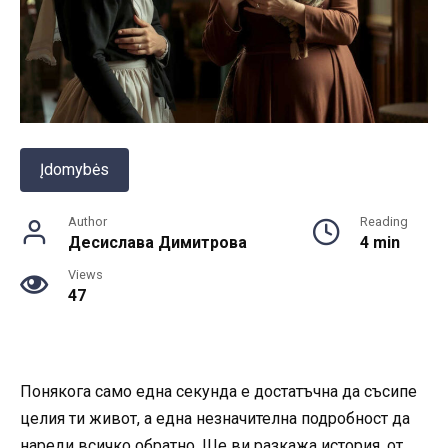
Įdomybės
Author
Reading
Десислава Димитрова
4 min
Views
47
Понякога само една секунда е достатъчна да съсипе
целия ти живот, а една незначителна подробност да
нареди всичко обратно. Ще ви разкажа история, от