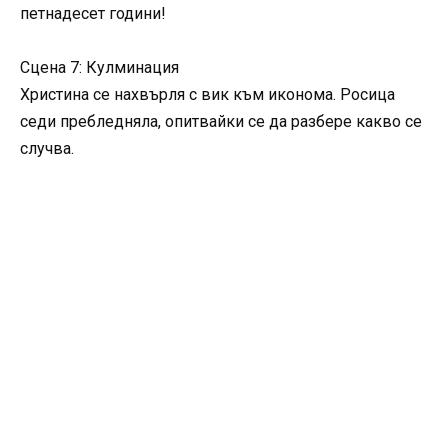
петнадесет години!
Сцена 7: Кулминация
Христина се нахвърля с вик към иконома. Росица
седи пребледняла, опитвайки се да разбере какво се
случва.