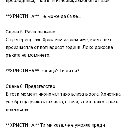
пребледнява, гневът ѝ изчезва, заменен от шок.
**ХРИСТИНА:** Не може да бъде…
Сцена 5: Разпознаване
С треперещ глас Христина изрича име, което не е
произнасяла от петнадесет години. Леко докосва
ръката на момичето.
**ХРИСТИНА:** Росица? Ти ли си?
Сцена 6: Предателство
В този момент икономът тихо влиза в хола. Христина
се обръща рязко към него, с гняв, който никога не е
показвала.
**ХРИСТИНА:** Ти ми каза, че е умряла преди