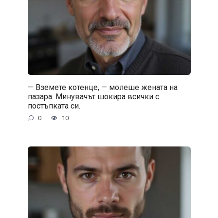
— Вземете котенце, — молеше жената на
пазара. Минувачът шокира всички с
постъпката си.
0
10