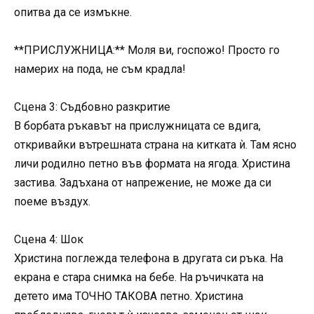
опитва да се измъкне.
**ПРИСЛУЖНИЦА:** Моля ви, госпожо! Просто го
намерих на пода, не съм крадла!
Сцена 3: Съдбовно разкритие
В борбата ръкавът на прислужницата се вдига,
откривайки вътрешната страна на китката ѝ. Там ясно
личи родилно петно във формата на ягода. Христина
застива. Задъхана от напрежение, не може да си
поеме въздух.
Сцена 4: Шок
Христина поглежда телефона в другата си ръка. На
екрана е стара снимка на бебе. На ръчичката на
детето има ТОЧНО ТАКОВА петно. Христина