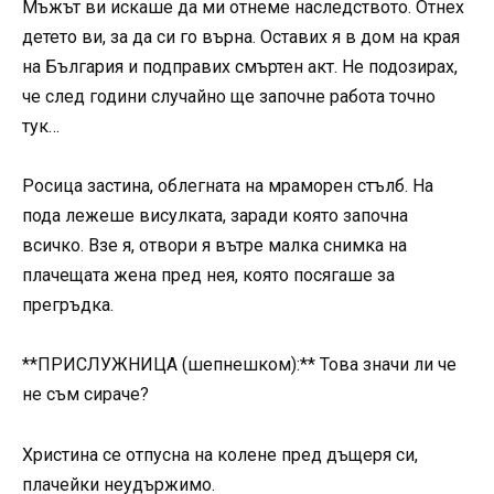
Мъжът ви искаше да ми отнеме наследството. Отнех
детето ви, за да си го върна. Оставих я в дом на края
на България и подправих смъртен акт. Не подозирах,
че след години случайно ще започне работа точно
тук…
Росица застина, облегната на мраморен стълб. На
пода лежеше висулката, заради която започна
всичко. Взе я, отвори я вътре малка снимка на
плачещата жена пред нея, която посягаше за
прегръдка.
**ПРИСЛУЖНИЦА (шепнешком):** Това значи ли че
не съм сираче?
Христина се отпусна на колене пред дъщеря си,
плачейки неудържимо.