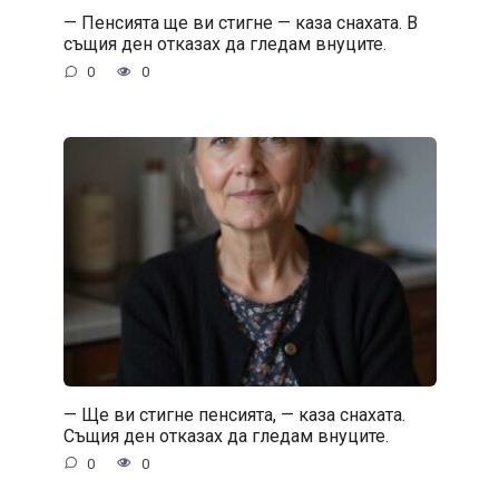
— Пенсията ще ви стигне — каза снахата. В
същия ден отказах да гледам внуците.
0
0
— Ще ви стигне пенсията, — каза снахата.
Същия ден отказах да гледам внуците.
0
0