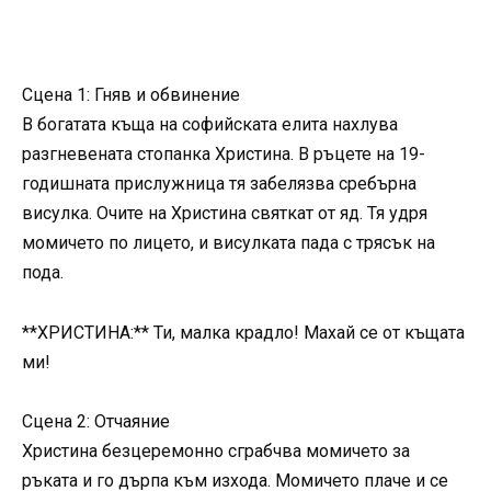
Сцена 1: Гняв и обвинение
В богатата къща на софийската елита нахлува
разгневената стопанка Христина. В ръцете на 19-
годишната прислужница тя забелязва сребърна
висулка. Очите на Христина святкат от яд. Тя удря
момичето по лицето, и висулката пада с трясък на
пода.
**ХРИСТИНА:** Ти, малка крадло! Махай се от къщата
ми!
Сцена 2: Отчаяние
Христина безцеремонно сграбчва момичето за
ръката и го дърпа към изхода. Момичето плаче и се