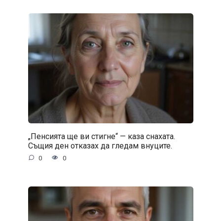
„Пенсията ще ви стигне“ — каза снахата.
Същия ден отказах да гледам внуците.
0
0