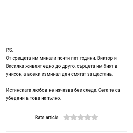
P.S.
От срещата им минали почти пет години. Виктор и
Василка живеят едно до друго, сърцета им бият в
унисон, а всеки изминал ден смятат за щастлив.
Истинската любов не изчезва без следа. Сега те са
убедени в това напълно.
Rate article