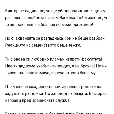
Виктор се надяваше, че ще убеди родителите, ще им
разкаже за любовта си към Василка. Той мислеше, че
те ще осъзнаят, че без нея не може да живее!
Но очакванията се разпаднаха. Той не беше разбран.
Реакцията на семейството беше тежка.
Ти с онова си любовно пламък изпрати факултета!
Ние ти дадохме учебна стипендия, а не брачна! Не ни
липсваше селомомиче, изрече отново баща му.
Пламъка на младежката привързаност решиха да
задушат с разтежка. По заповед на бащата, Виктор се
изправи пред армейската служба.