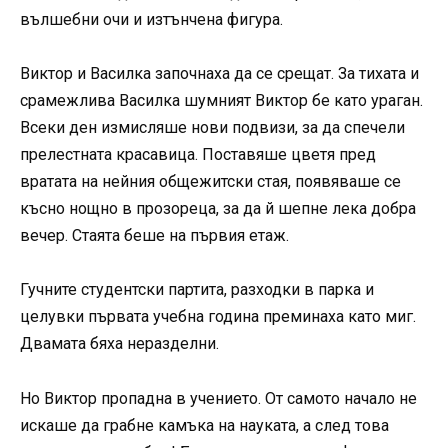
вълшебни очи и изтънчена фигура.
Виктор и Василка започнаха да се срещат. За тихата и
срамежлива Василка шумният Виктор бе като ураган.
Всеки ден измисляше нови подвизи, за да спечели
прелестната красавица. Поставяше цветя пред
вратата на нейния общежитски стая, появяваше се
късно нощно в прозореца, за да й шепне лека добра
вечер. Стаята беше на първия етаж.
Гучните студентски партита, разходки в парка и
целувки първата учебна година преминаха като миг.
Двамата бяха неразделни.
Но Виктор пропадна в учението. От самото начало не
искаше да грабне камъка на науката, а след това