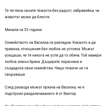
Те теглеха своите тежести без радост, забравяйки, че
животът може да блести.
Минали са 35 години.
Семейството на Василка се разпадна. Каквото и да
правеха, отношения без любов не устояха. Мъжът
усещаше, че тя никога не успя да го обича. Той намери
любов извън брака. Дъщерите пораснаха и
създадоха свои семейства. Нищо повече не ги
свързваше.
След развода мъжът призна на Василка, че е
подстроил раздалечаването й от Виктор.