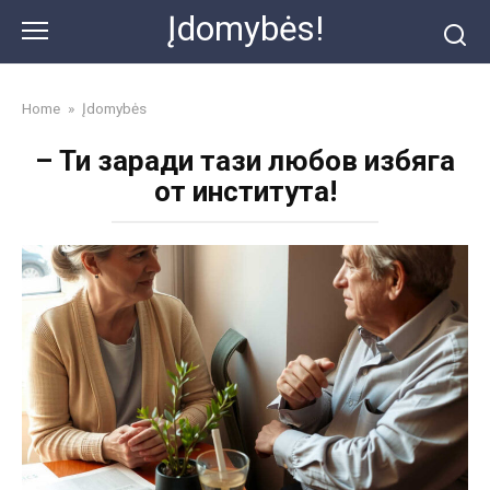
Skip
Įdomybės!
to
content
Home
»
Įdomybės
– Ти заради тази любов избяга
от института!