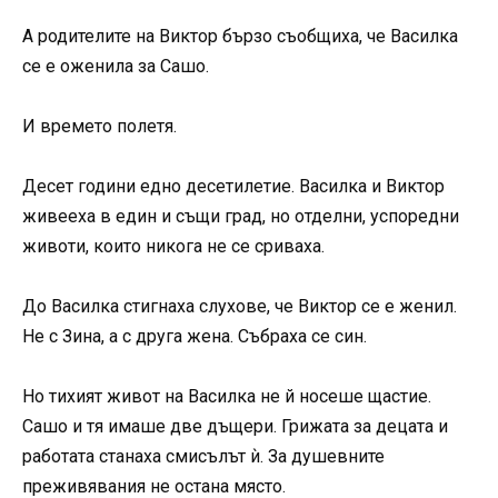
А родителите на Виктор бързо съобщиха, че Василка
се е оженила за Сашо.
И времето полетя.
Десет години едно десетилетие. Василка и Виктор
живееха в един и същи град, но отделни, успоредни
животи, които никога не се сриваха.
До Василка стигнаха слухове, че Виктор се е женил.
Не с Зина, а с друга жена. Събраха се син.
Но тихият живот на Василка не й носеше щастие.
Сашо и тя имаше две дъщери. Грижата за децата и
работата станаха смисълът ѝ. За душевните
преживявания не остана място.