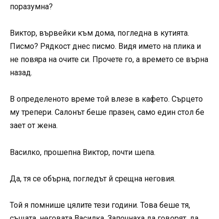
поразумна?
Виктор, вървейки към дома, погледна в кутията.
Писмо? Рядкост днес писмо. Видя името на пликa и
не повяра на очите си. Прочете го, а времето се върна
назад.
В определеното време той влезе в кафето. Сърцето
му трепери. Салонът беше празен, само един стол бе
зает от жена.
Василко, прошепна Виктор, почти шепа.
Да, тя се обърна, погледът й срещна неговия.
Той я помнише цялите тези години. Това беше тя,
същата, неговата Василка. Започнаха да говорят, да