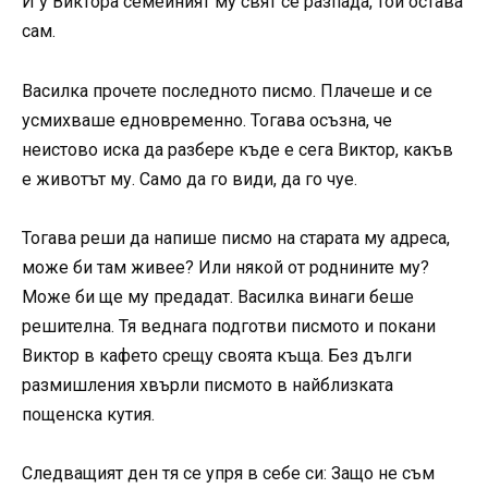
И у Виктора семейният му свят се разпада, той остава
сам.
Василка прочете последното писмо. Плачеше и се
усмихваше едновременно. Тогава осъзна, че
неистово иска да разбере къде е сега Виктор, какъв
е животът му. Само да го види, да го чуе.
Тогава реши да напише писмо на старата му адреса,
може би там живее? Или някой от роднините му?
Може би ще му предадат. Василка винаги беше
решителна. Тя веднага подготви писмото и покани
Виктор в кафето срещу своята къща. Без дълги
размишления хвърли писмото в найблизката
пощенска кутия.
Следващият ден тя се упря в себе си: Защо не съм