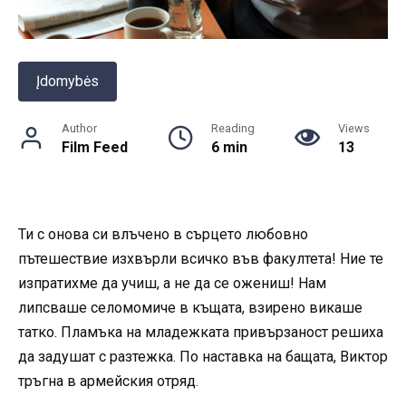
Įdomybės
Author
Reading
Views
Film Feed
6 min
13
Ти с онова си влъчено в сърцето любовно
пътешествие изхвърли всичко във факултета! Ние те
изпратихме да учиш, а не да се ожениш! Нам
липсваше селомомиче в къщата, взирено викаше
татко. Пламъка на младежката привързаност решиха
да задушат с разтежка. По наставка на бащата, Виктор
тръгна в армейския отряд.