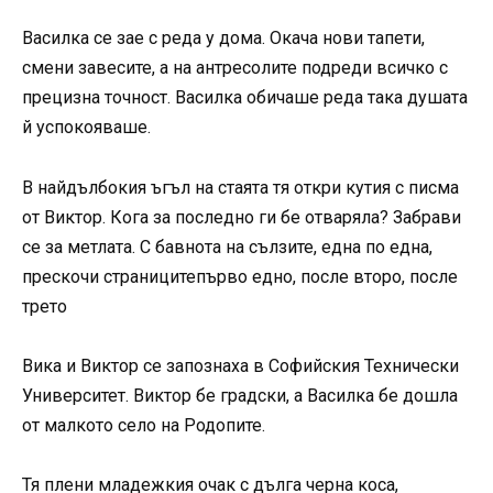
Василка се зае с реда у дома. Окача нови тапети,
смени завесите, а на антресолите подреди всичко с
прецизна точност. Василка обичаше реда така душата
й успокояваше.
В найдълбокия ъгъл на стаята тя откри кутия с писма
от Виктор. Кога за последно ги бе отваряла? Забрави
се за метлата. С бавнота на сълзите, една по една,
прескочи страницитепърво едно, после второ, после
трето
Вика и Виктор се запознаха в Софийския Технически
Университет. Виктор бе градски, а Василка бе дошла
от малкото село на Родопите.
Тя плени младежкия очак с дълга черна коса,