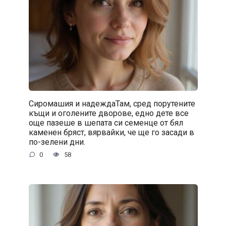
Сиромашия и надеждаТам, сред порутените
къщи и оголените дворове, едно дете все
още пазеше в шепата си семенце от бял
каменен бряст, вярвайки, че ще го засади в
по-зелени дни.
0
58