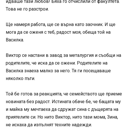
идваше тази любов! Бяха го отчислили от факултета.
Това не го разстрои.
Ще намеря работа, ще се върна като заочник. И ще
мога да се оженя с теб, радост моя, обеща той на
Василка.
Виктор се настани в завод за металургия и съобщи на
родителите, че иска да се ожени. Родителите на
Василка знаеха малко за него. Тя ги посещаваше
няколко пъти.
Той бе готов за реакцията, че семейството ще приеме
новината без радост. Истината обаче бе, че бащата му
и майка му мечтаеха да сдружат сина с дъщерята на
приятелите си. Но нито Виктор, нито тази мома, Зина,
не искаха да изпълнят техните надежди.