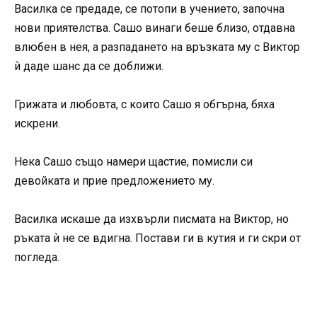
Василка се предаде, се потопи в учението, започна
нови приятелства. Сашо винаги беше близо, отдавна
влюбен в нея, а разпадането на връзката му с Виктор
ѝ даде шанс да се доближи.
Грижата и любовта, с които Сашо я обгърна, бяха
искрени.
Нека Сашо също намери щастие, помисли си
девойката и прие предложението му.
Василка искаше да изхвърли писмата на Виктор, но
ръката ѝ не се вдигна. Постави ги в кутия и ги скри от
погледа.