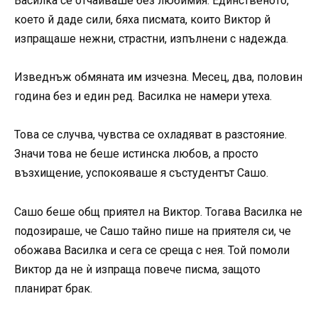
Василка се отчайваше без любимия. Единственото,
което й даде сили, бяха писмата, които Виктор й
изпращаше нежни, страстни, изпълнени с надежда.
Изведнъж обмяната им изчезна. Месец, два, половин
година без и един ред. Василка не намери утеха.
Това се случва, чувства се охладяват в разстояние.
Значи това не беше истинска любов, а просто
възхищение, успокояваше я състудентът Сашо.
Сашо беше общ приятел на Виктор. Тогава Василка не
подозираше, че Сашо тайно пише на приятеля си, че
обожава Василка и сега се среща с нея. Той помоли
Виктор да не ѝ изпраща повече писма, защото
планират брак.