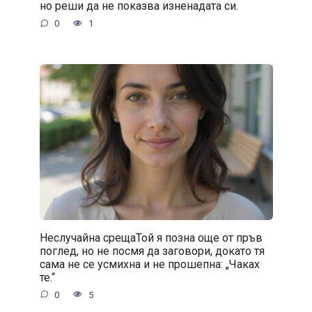
но реши да не показва изненадата си.
0
1
Неслучайна срещаТой я позна още от пръв
поглед, но не посмя да заговори, докато тя
сама не се усмихна и не прошепна: „Чаках
те.“
0
5