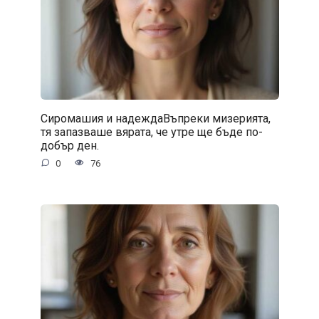
Сиромашия и надеждаВъпреки мизерията,
тя запазваше вярата, че утре ще бъде по-
добър ден.
0
76