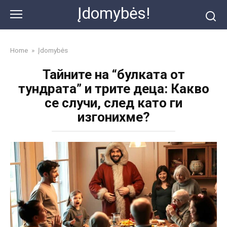
Skip
Įdomybės!
to
content
Home
»
Įdomybės
Тайните на “булката от
тундрата” и трите деца: Какво
се случи, след като ги
изгонихме?