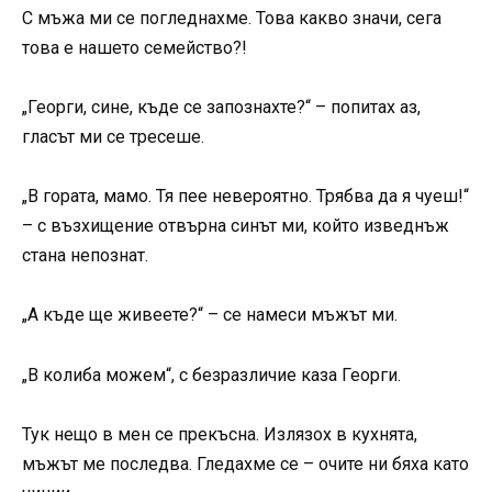
С мъжа ми се погледнахме. Това какво значи, сега
това е нашето семейство?!
„Георги, сине, къде се запознахте?“ – попитах аз,
гласът ми се тресеше.
„В гората, мамо. Тя пее невероятно. Трябва да я чуеш!“
– с възхищение отвърна синът ми, който изведнъж
стана непознат.
„А къде ще живеете?“ – се намеси мъжът ми.
„В колиба можем“, с безразличие каза Георги.
Тук нещо в мен се прекъсна. Излязох в кухнята,
мъжът ме последва. Гледахме се – очите ни бяха като