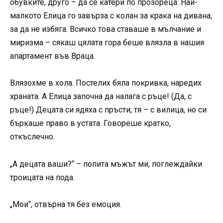
обувките, друго – да се катери по прозореца. Най-
малкото Елица го завърза с колан за крака на дивана,
за да не избяга. Всичко това ставаше в мълчание и
миризма – сякаш цялата гора беше влязла в нашия
апартамент във Враца.
Влязохме в хола. Постелих бяла покривка, наредих
храната. А Елица започна да налага с ръце! (Да, с
ръце!) Децата си ядяха с пръсти, тя – с вилица, но си
бъркаше право в устата. Говореше кратко,
откъслечно.
„А децата ваши?“ – попита мъжът ми, поглеждайки
троицата на пода.
„Мои“, отвърна тя без емоция.