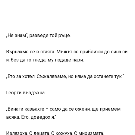
„Не знам“, разведе той ръце.
Върнахме се в стаята. Мъжът се приближи до сина си
и, без да го гледа, му подаде пари:
„Ето за хотел. Съжаляваме, но няма да останете тук.“
Георги въздъхна:
„Винаги казвахте – само да се ожени, ще приемем
всяка. Ето, доведох я.“
Излязоха. С децата. С кожуха. С миризмата.