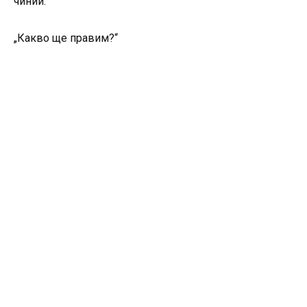
чинии.
„Какво ще правим?“