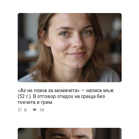
«Аз не плача за момичета» — написа мъж
(52 г.). В отговор отидох на среща без
токчета и грим.
0
15