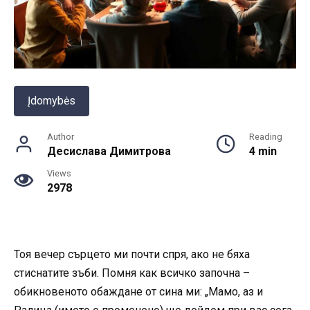
Įdomybės
Author
Reading
Десислава Димитрова
4 min
Views
2978
Тоя вечер сърцето ми почти спря, ако не бяха
стиснатите зъби. Помня как всичко започна –
обикновеното обаждане от сина ми: „Мамо, аз и