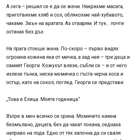
А сега – решил се е да се жени. Накрихме масата,
приготвихме хляб и сол, облякохме най-хубавото,
чакаме. Звън на вратата. Аз отварям. И тук… почти
останах без дъх.
На прага стоеше жена. По-скоро – първо видях
огромна кожена яка от мечка, а зад нея – три деца и
самият Георги. Кожухът влезе, събли се – и от него
излезе тънка, ниска момичка с гъста черна коса и
остър, като на сокол, поглед. Георги се представи:
„Това е Елица. Моята годеница.“
Вътре в мен всичко се срина. Момичето кимна
безмълвно, децата, без да чакат покана, седнаха
направо на пода. Едно от тях започна да си сваля