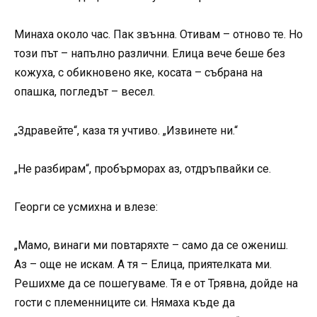
Минаха около час. Пак звънна. Отивам – отново те. Но
този път – напълно различни. Елица вече беше без
кожуха, с обикновено яке, косата – събрана на
опашка, погледът – весел.
„Здравейте“, каза тя учтиво. „Извинете ни.“
„Не разбирам“, пробърморах аз, отдръпвайки се.
Георги се усмихна и влезе:
„Мамо, винаги ми повтаряхте – само да се ожениш.
Аз – още не искам. А тя – Елица, приятелката ми.
Решихме да се пошегуваме. Тя е от Трявна, дойде на
гости с племенниците си. Нямаха къде да