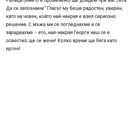
Ралица (името е променено) ще дойдем при вас сега.
Да се запознаем.“ Гласът му беше радостен, уверен,
като на човек, който най-накрая е взел сериозно
решение. С мъжа ми се погледнахме и се
зарадвахме – ето, най-накрая Георги наш се е
освестил, ще се жени! Колко време ще бяга като
ерген!