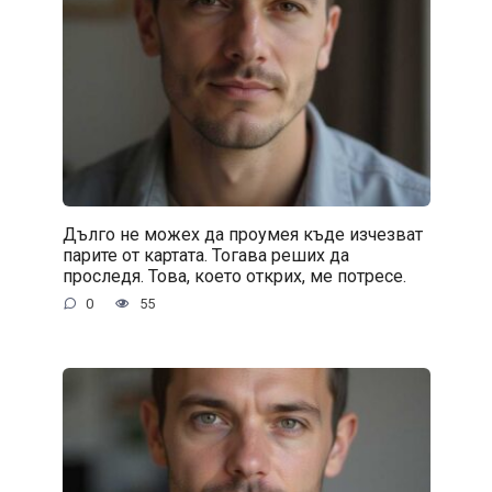
Дълго не можех да проумея къде изчезват
парите от картата. Тогава реших да
проследя. Това, което открих, ме потресе.
0
55