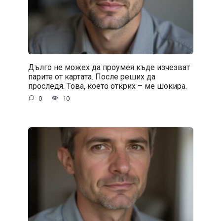
Дълго не можех да проумея къде изчезват
парите от картата. После реших да
проследя. Това, което открих – ме шокира.
0
10