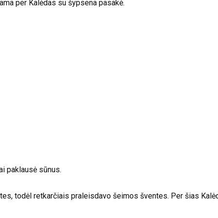
mama per Kalėdas su šypsena pasakė.
iai paklausė sūnus.
s, todėl retkarčiais praleisdavo šeimos šventes. Per šias Kalėdas