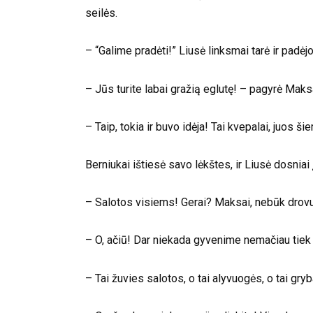
seilės.
– “Galime pradėti!” Liusė linksmai tarė ir padėj
– Jūs turite labai gražią eglutę! – pagyrė Maksas
– Taip, tokia ir buvo idėja! Tai kvepalai, juos š
Berniukai ištiesė savo lėkštes, ir Liusė dosniai į
– Salotos visiems! Gerai? Maksai, nebūk drovu
– O, ačiū! Dar niekada gyvenime nemačiau tiek
– Tai žuvies salotos, o tai alyvuogės, o tai gryb