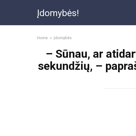
Skip
Įdomybės!
to
content
Home
»
Įdomybės
– Sūnau, ar atidar
sekundžių, – papraš