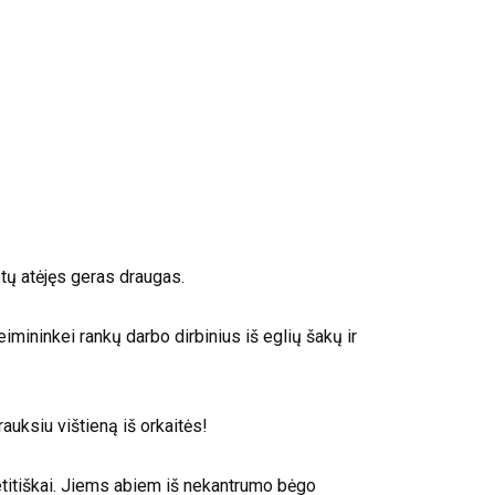
ūtų atėjęs geras draugas.
mininkei rankų darbo dirbinius iš eglių šakų ir
auksiu vištieną iš orkaitės!
petitiškai. Jiems abiem iš nekantrumo bėgo