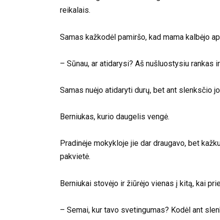
reikalais.
Samas kažkodėl pamiršo, kad mama kalbėjo apie
– Sūnau, ar atidarysi? Aš nušluostysiu rankas 
Samas nuėjo atidaryti durų, bet ant slenksčio j
Berniukas, kurio daugelis vengė.
Pradinėje mokykloje jie dar draugavo, bet kažku
pakvietė.
Berniukai stovėjo ir žiūrėjo vienas į kitą, kai pri
– Semai, kur tavo svetingumas? Kodėl ant slen