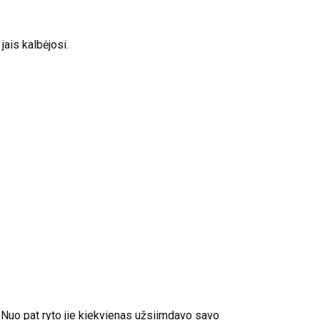
jais kalbėjosi.
Nuo pat ryto jie kiekvienas užsiimdavo savo