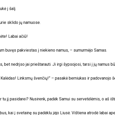
kė į šalį.
urie sklido jų namuose.
ėte! Labai ačiū!
ūtum buvęs pakviestas į niekieno namus, – sumurmėjo Samas.
bet nedrįso jai prieštarauti. Ji irgi šypsojosi, tarsi į jų namus b
 Kalėdas! Linksmų švenčių!” – pasakė berniukas ir padovanojo šei
 tu jį pasidarei? Nusirenk, padėk Samui su servetėlėmis, o aš ištr
us, kai į svetainę su padėklu įėjo Liusė. Vištiena atrodė labai a