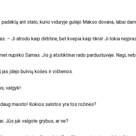
o padėklą ant stalo, kurio viduryje gulėjo Makso dovana, labai darn
. – Ji atrodo kaip dirbtinė, bet kvepia kaip tikra! Ji tokia neįpra
iemet nupirko Samas. Jis jį atsitiktinai rado parduotuvėje. Nagi, n
 jas įdėjo bulvių košės ir vištienos.
s, valgyk!
 daug maisto! Kokios salotos yra tos rožinės?
ai. Jūs juk valgote grybus, ar ne?