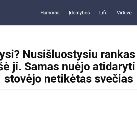
Humoras
Įdomybės
Life
Virtuvė
ysi? Nusišluostysiu rankas 
ė ji. Samas nuėjo atidaryti
stovėjo netikėtas svečias