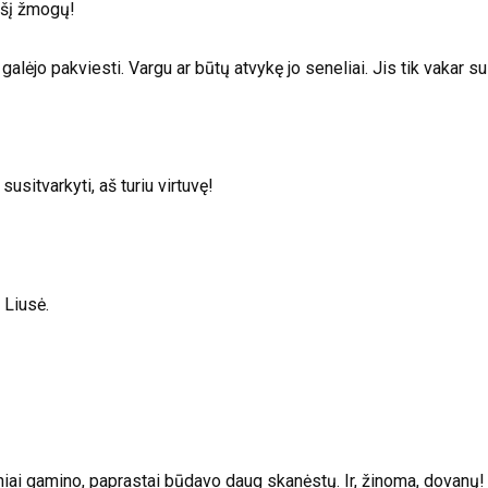
 šį žmogų!
lėjo pakviesti. Vargu ar būtų atvykę jo seneliai. Jis tik vakar su 
usitvarkyti, aš turiu virtuvę!
 Liusė.
 gamino, paprastai būdavo daug skanėstų. Ir, žinoma, dovanų! 