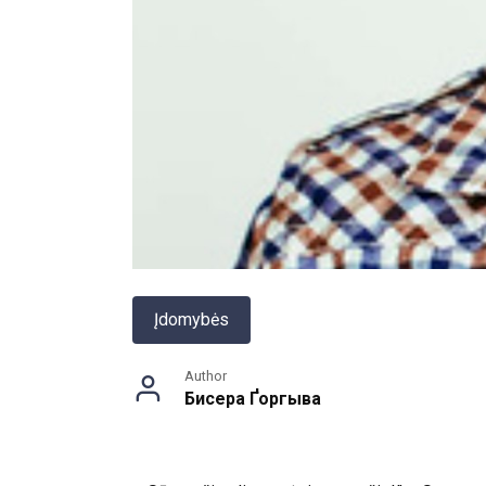
Įdomybės
Author
Бисера Ґоргыва