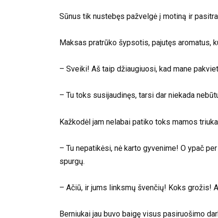
Sūnus tik nustebęs pažvelgė į motiną ir pasitrau
Maksas pratrūko šypsotis, pajutęs aromatus, k
– Sveiki! Aš taip džiaugiuosi, kad mane pakviet
– Tu toks susijaudinęs, tarsi dar niekada neb
Kažkodėl jam nelabai patiko toks mamos triukas, 
– Tu nepatikėsi, nė karto gyvenime! O ypač per
spurgų.
– Ačiū, ir jums linksmų švenčių! Koks grožis! Ar
Berniukai jau buvo baigę visus pasiruošimo darb