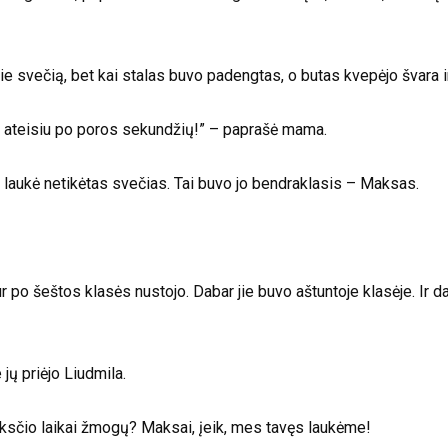
 svečią, bet kai stalas buvo padengtas, o butas kvepėjo švara ir
ir ateisiu po poros sekundžių!” – paprašė mama.
o laukė netikėtas svečias. Tai buvo jo bendraklasis – Maksas.
r po šeštos klasės nustojo. Dabar jie buvo aštuntoje klasėje. Ir 
e jų priėjo Liudmila.
ksčio laikai žmogų? Maksai, įeik, mes tavęs laukėme!