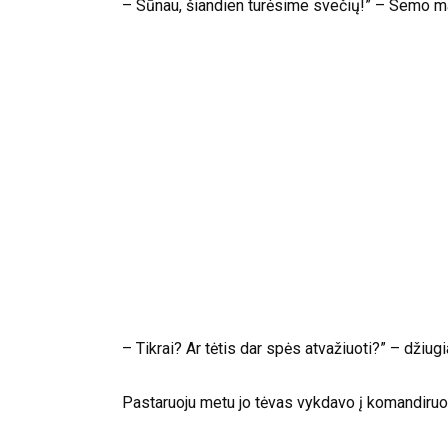
– Sūnau, šiandien turėsime svečių!” – Semo 
– Tikrai? Ar tėtis dar spės atvažiuoti?” – džiug
Pastaruoju metu jo tėvas vykdavo į komandiruote