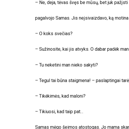
– Ne, deja, tėvas švęs be mūsų, bet juk pažįsti
pagalvojo Samas. Jis neįsivaizdavo, ką motina ga
– O koks svečias?
– Sužinosite, kai jis atvyks. O dabar padėk man s
– Tu neketini man nieko sakyti?
– Tegul tai būna staigmena! – paslaptingai tarė
– Tikėkimės, kad maloni?
– Tikiuosi, kad taip pat…
Samas mėgo šeimos atostogas. Jo mama skaniai