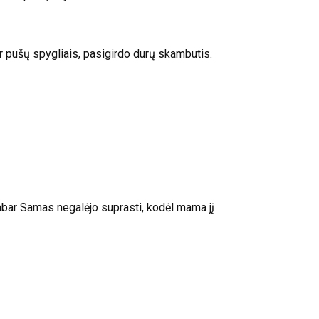
 pušų spygliais, pasigirdo durų skambutis.
dabar Samas negalėjo suprasti, kodėl mama jį