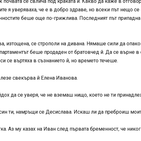
почвата се свлича под краката й. Какво да каже в отговор?
те я уверяваха, че е в добро здраве, но всеки път нещо 
ностите беше още по-грижлива. Последният път припадна н
ва, изтощена, се строполи на дивана. Нямаше сили да опак
апартаментът беше продаден от братовчед й. Да се върне в 
си се въртяха в съзнанието й, но времето течеше.
 влезе свекърва й Елена Иванова.
йдох да се уверя, че не вземаш нищо, което не ти принадле
 син ти, намръщи се Десислава. Искаш ли да преброиш мои
ка. Аз му казах на Иван след първата бременност, че ник