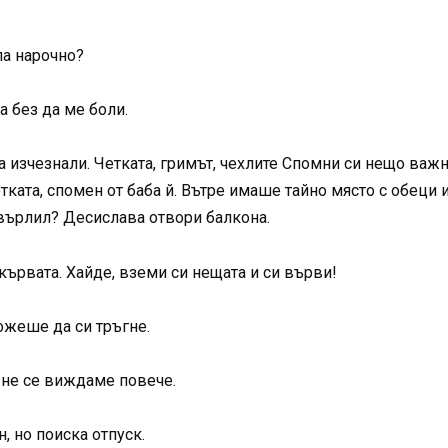
ла нарочно?
а без да ме боли.
 изчезнали. Четката, гримът, чехлите Спомни си нещо важн
тката, спомен от баба й. Вътре имаше тайно място с обеци и
хвърлил? Десислава отвори балкона.
кървата. Хайде, вземи си нещата и си върви!
ожеше да си тръгне.
 не се виждаме повече.
, но поиска отпуск.