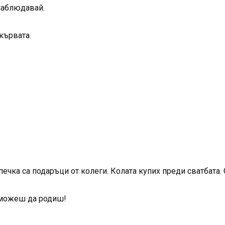
наблюдавай.
кървата.
чка са подаръци от колеги. Колата купих преди сватбата. 
е можеш да родиш!