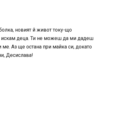
 болка, новият й живот току-що
, искам деца. Ти не можеш да ми дадеш
ме. Аз ще остана при майка си, докато
ни, Десислава!