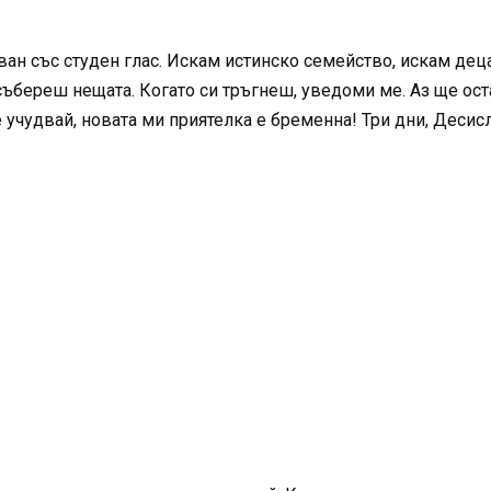
ан със студен глас. Искам истинско семейство, искам дец
събереш нещата. Когато си тръгнеш, уведоми ме. Аз ще ост
се учудвай, новата ми приятелка е бременна! Три дни, Десис