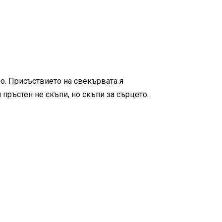
о. Присъствието на свекървата я
 пръстен не скъпи, но скъпи за сърцето.