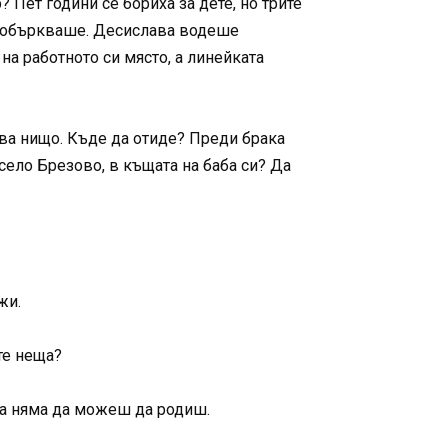
 Пет години се бориха за дете, но трите
се объркваше. Десислава водеше
а работното си място, а линейката
ова нищо. Къде да отиде? Преди брака
село Брезово, в къщата на баба си? Да
жи.
те неща?
ога няма да можеш да родиш.