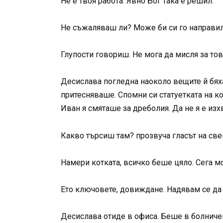
Не е твоя работа. Явно Бог така е решил.
Не съжаляваш ли? Може би си го направи
Глупости говориш. Не мога да мисля за тов
Десислава погледна наоколо вещите й бяха
притесняваше. Спомни си статуетката на ко
Иван я смяташе за дреболия. Да не я е из
Какво търсиш там? прозвуча гласът на све
Намери котката, всичко беше цяло. Сега м
Ето ключовете, довиждане. Надявам се да
Десислава отиде в офиса. Беше в болничен