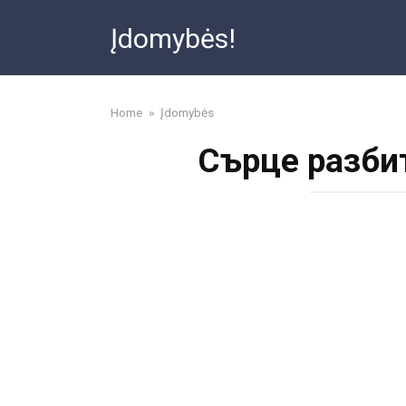
Skip
Įdomybės!
to
content
Home
»
Įdomybės
Сърце разби