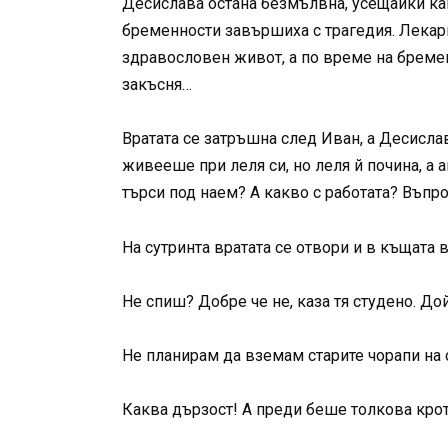
Десислава остана безмълвна, усещайки как 
бременности завършиха с трагедия. Лекари
здравословен живот, а по време на бремен
закъсня…
Вратата се затръшна след Иван, а Десисла
живееше при леля си, но леля й почина, а 
търси под наем? А какво с работата? Въпро
На сутринта вратата се отвори и в къщата
Не спиш? Добре че не, каза тя студено. До
Не планирам да вземам старите чорапи на
Каква дързост! А преди беше толкова крот