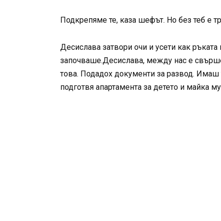
Подкрепяме те, каза шефът. Но без теб е т
Десислава затвори очи и усети как ръката 
започваше.Десислава, между нас е свърше
това. Подадох документи за развод. Имаш 
подготвя апартамента за детето и майка му