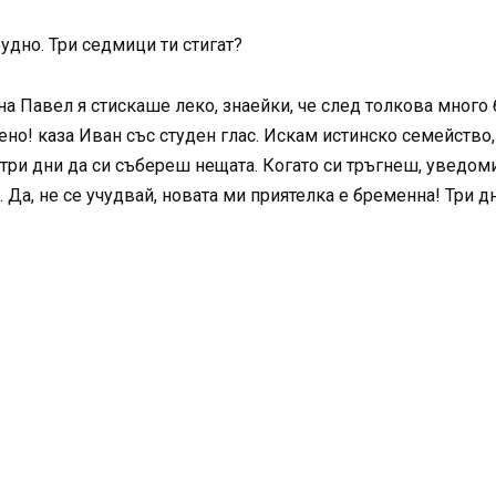
рудно. Три седмици ти стигат?
на Павел я стискаше леко, знаейки, че след толкова много
но! каза Иван със студен глас. Искам истинско семейство
три дни да си събереш нещата. Когато си тръгнеш, уведоми 
. Да, не се учудвай, новата ми приятелка е бременна! Три д