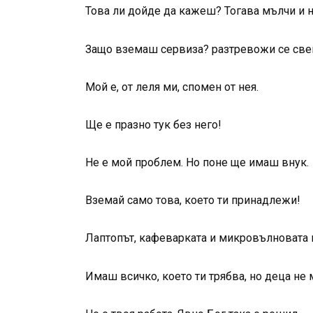
Това ли дойде да кажеш? Тогава мълчи и 
Защо вземаш сервиза? разтревожи се све
Мой е, от леля ми, спомен от нея.
Ще е празно тук без него!
Не е мой проблем. Но поне ще имаш внук.
Вземай само това, което ти принадлежи!
Лаптопът, кафеварката и микровълновата пе
Имаш всичко, което ти трябва, но деца н