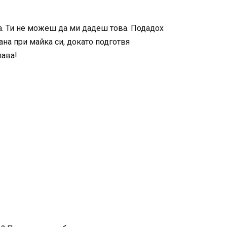
а. Ти не можеш да ми дадеш това. Подадох
ана при майка си, докато подготвя
лава!