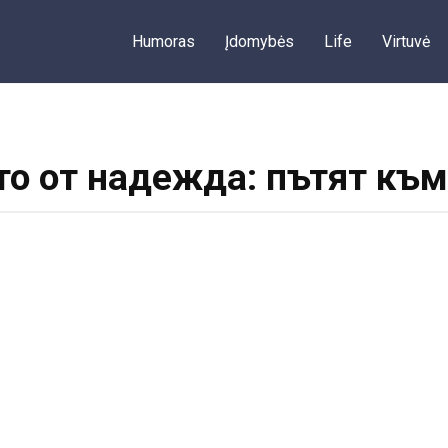
Humoras
Įdomybės
Life
Virtuvė
то от надежда: пътят към