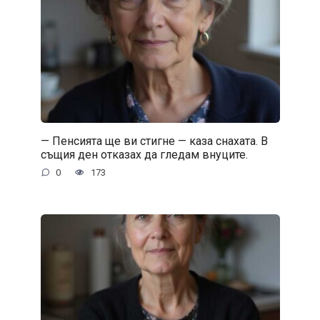
— Пенсията ще ви стигне — каза снахата. В
същия ден отказах да гледам внуците.
0
173