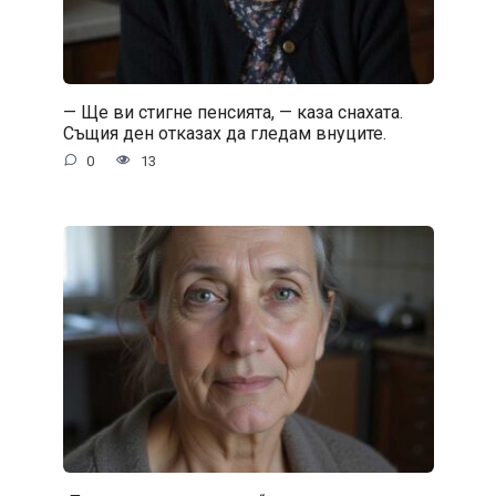
— Ще ви стигне пенсията, — каза снахата.
Същия ден отказах да гледам внуците.
0
13