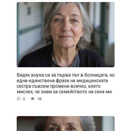
Видях внука си за първи път в болницата, но
една-единствена фраза на медицинската
сестра съвсем промени всичко, което
мислех, че знам за семейството на сина ми.
0
18