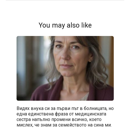
You may also like
Видях внука си за първи път в болницата, но
една единствена фраза от медицинската
сестра напълно промени всичко, което
мислех, че знам за семейството на сина ми.