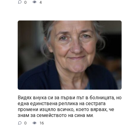
0
4
Видях внука си за първи път в болницата, но
една единствена реплика на сестрата
промени изцяло всичко, което вярвах, че
знам за семейството на сина ми.
0
16