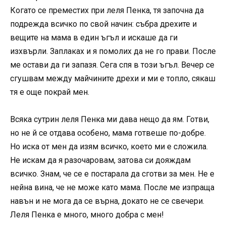
Когато се преместих при леля Пенка, тя започна да
подрежда всичко по свой начин: събра дрехите и
вещите на мама в един ъгъл и искаше да ги
изхвърли. Заплаках и я помолих да не го прави. После
ме остави да ги запазя. Сега спя в този ъгъл. Вечер се
сгушвам между майчините дрехи и ми е топло, сякаш
тя е още покрай мен.
Всяка сутрин леля Пенка ми дава нещо да ям. Готви,
но не й се отдава особено, мама готвеше по-добре.
Но иска от мен да изям всичко, което ми е сложила.
Не искам да я разочаровам, затова си дояждам
всичко. Знам, че се е постарала да сготви за мен. Не е
нейна вина, че не може като мама. После ме изпраща
навън и не мога да се върна, докато не се свечери.
Леля Пенка е много, много добра с мен!