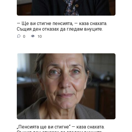
— Ще ви стигне пенсията, — каза снахата.
Същия ден отказах да гледам внуците.
0
10
„Пенсията ще ви стигне“ — каза снахата.