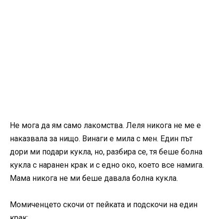
Не мога да ям само лакомства. Леля никога не ме е
наказвала за нищо. Винаги е мила с мен. Един път
дори ми подари кукла, но, разбира се, тя беше болна
кукла с наранен крак и с едно око, което все намига.
Мама никога не ми беше давала болна кукла.
Момиченцето скочи от пейката и подскочи на един
крак: