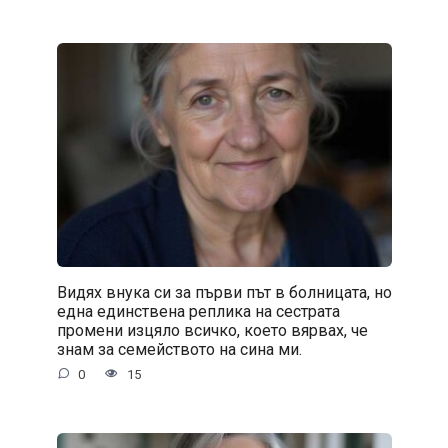
Видях внука си за първи път в болницата, но
една единствена реплика на сестрата
промени изцяло всичко, което вярвах, че
знам за семейството на сина ми.
0
15