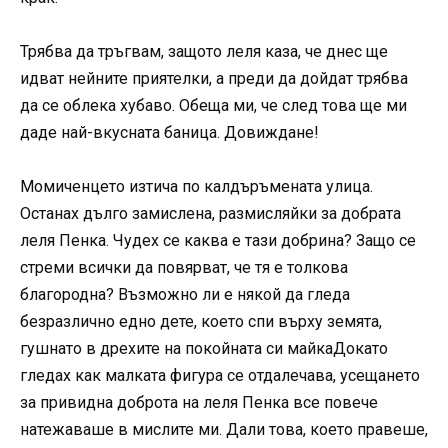
Трябва да тръгвам, защото леля каза, че днес ще
идват нейните приятелки, а преди да дойдат трябва
да се облека хубаво. Обеща ми, че след това ще ми
даде най-вкусната баница. Довиждане!
Момиченцето изтича по калдъръмената улица.
Останах дълго замислена, размисляйки за добрата
леля Пенка. Чудех се каква е тази добрина? Защо се
стреми всички да повярват, че тя е толкова
благородна? Възможно ли е някой да гледа
безразлично едно дете, което спи върху земята,
гушнато в дрехите на покойната си майкаДокато
гледах как малката фигура се отдалечава, усещането
за привидна доброта на леля Пенка все повече
натежаваше в мислите ми. Дали това, което правеше,