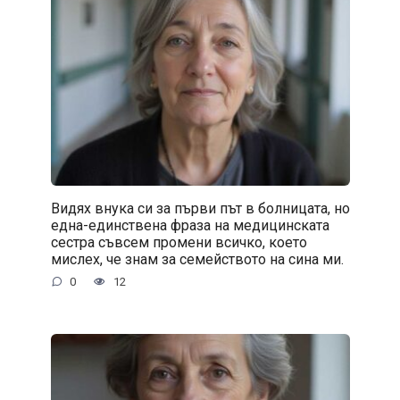
Видях внука си за първи път в болницата, но
една-единствена фраза на медицинската
сестра съвсем промени всичко, което
мислех, че знам за семейството на сина ми.
0
12