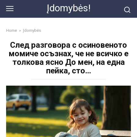
Skip
Įdomybės!
to
content
Home
»
Įdomybės
След разговора с осиновеното
момиче осъзнах, че не всичко е
толкова ясно До мен, на една
пейка, сто…