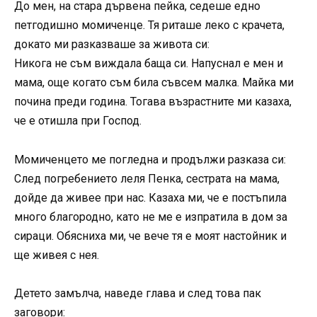
До мен, на стара дървена пейка, седеше едно
петгодишно момиченце. Тя риташе леко с крачета,
докато ми разказваше за живота си:
Никога не съм виждала баща си. Напуснал е мен и
мама, още когато съм била съвсем малка. Майка ми
почина преди година. Тогава възрастните ми казаха,
че е отишла при Господ.
Момиченцето ме погледна и продължи разказа си:
След погребението леля Пенка, сестрата на мама,
дойде да живее при нас. Казаха ми, че е постъпила
много благородно, като не ме е изпратила в дом за
сираци. Обясниха ми, че вече тя е моят настойник и
ще живея с нея.
Детето замълча, наведе глава и след това пак
заговори: