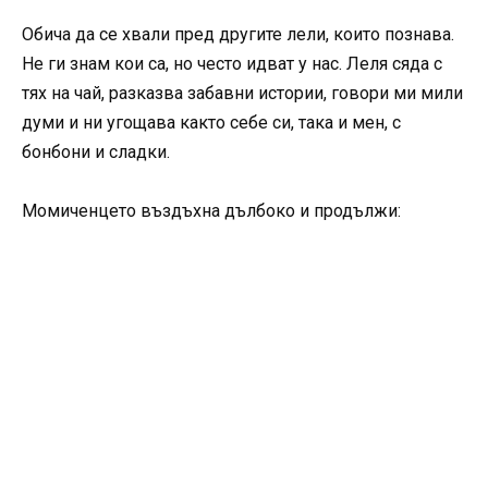
Обича да се хвали пред другите лели, които познава.
Не ги знам кои са, но често идват у нас. Леля сяда с
тях на чай, разказва забавни истории, говори ми мили
думи и ни угощава както себе си, така и мен, с
бонбони и сладки.
Момиченцето въздъхна дълбоко и продължи: