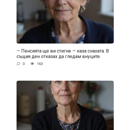
— Пенсията ще ви стигне — каза снахата. В
същия ден отказах да гледам внуците.
0
163