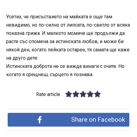
Усетих, че присъствието на майката е още там
невидимо, но по-силно от липсата, по-светло от всяка
показна грижа. И малкото момиче ще продължи да
расте със спомена за истинската любов, и може би
някой ден, когато пейката остарее, тя самата ще каже
на друго дете:
Истинската доброта не се вижда винаги с очите. Но
когато я срещнеш, сърцето я познава.
Rate article
Share on Facebook