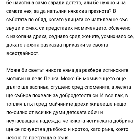
бе наистина само заради детето, или бе нужно и на
самата нея, за да изпълни някаква празнота? В
съботата по обяд, когато улицата се изпълваше със
звуци и смях, си представих момиченцето, облечено
с изкопана дреха, седнало сред жените, усмихнало се,
докато лелята разказва приказки за своята
всеотдайност.
Може би светът никога няма да разбере истинските
мотиви на леля Пенка. Може би момиченцето още
дълго ще заспива, сгушено сред спомените, а лелята
ще събира похвали за добродетелта си. И все пак, в
топлия ъгъл сред майчините дрехи живееше нещо
по-силно от всички думи детската обич и
неугасващата надежда, че някога истинската добрина
ще се почувства дълбоко и кротко, като ръка, която
нежно те прегръща в съня.