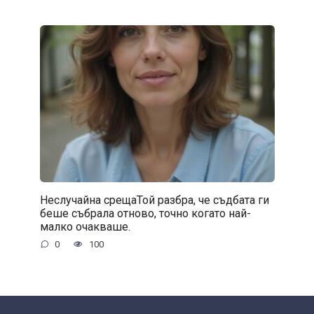
Неслучайна срещаТой разбра, че съдбата ги
беше събрала отново, точно когато най-
малко очакваше.
0
100