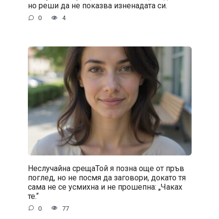
но реши да не показва изненадата си.
0
4
Неслучайна срещаТой я позна още от пръв
поглед, но не посмя да заговори, докато тя
сама не се усмихна и не прошепна: „Чаках
те.“
0
77