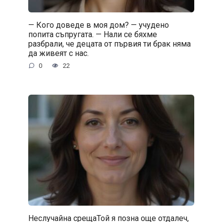
— Кого доведе в моя дом? — учудено
попита съпругата. — Нали се бяхме
разбрали, че децата от първия ти брак няма
да живеят с нас.
0
22
Неслучайна срещаТой я позна още отдалеч,