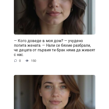
— Кого доведе в моя дом? — учудено
попита жената. — Нали се бяхме разбрали,
че децата от първия ти брак няма да живеят
с нас.
0
150