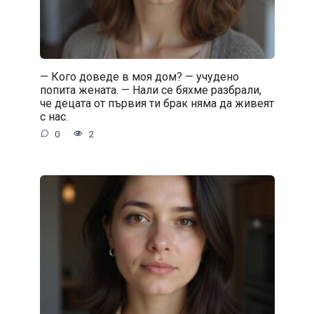
— Кого доведе в моя дом? — учудено
попита жената. — Нали се бяхме разбрали,
че децата от първия ти брак няма да живеят
с нас.
0
2