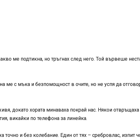
какво ме подтикна, но тръгнах след него. Той вървеше нест
дна ме с мъка и безпомощност в очите, но не успя да отго
живя, докато хората минаваха покрай нас. Някои отвръщаха 
тия, викайки по телефона за линейка.
 точно и без колебание. Един от тях – сребровлас, изпит чо