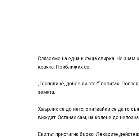
Слязохме на една и съща спирка. Не знам 
крачка. Приближих се.
„Господине, добре ли сте?“ попитах. Погле
земята.
Хвърлих се до него, опитвайки се да го съ
виждат. Останах сам, на колене до непозна
Екипът пристигна бързо. Лекарите действаха