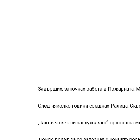
Завърших, започнах работа в Пожарната. Ма
След няколко години срещнах Ралица. Скро
„Такъв човек си заслужаваш“, прошепна ми
Дойде редът да се запозная с нейните род