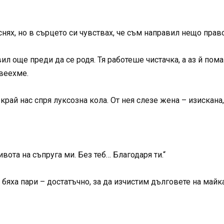
нях, но в сърцето си чувствах, че съм направил нещо право
 още преди да се родя. Тя работеше чистачка, а аз й помага
веехме.
край нас спря луксозна кола. От нея слезе жена – изискана,
вота на съпруга ми. Без теб… Благодаря ти.“
яха пари – достатъчно, за да изчистим дълговете на майка 