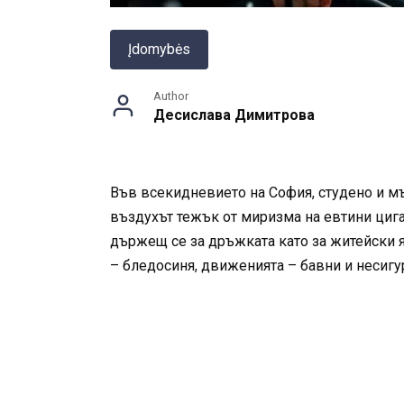
Įdomybės
Author
Десислава Димитрова
Във всекидневието на София, студено и мъ
въздухът тежък от миризма на евтини цигар
държещ се за дръжката като за житейски я
– бледосиня, движенията – бавни и несигу