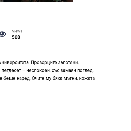
Views
508
университета. Прозорците запотени,
 петдесет – неспокоен, със замаян поглед,
е беше наред. Очите му бяха мътни, кожата