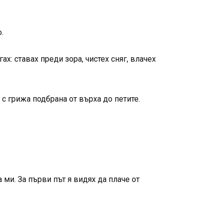
.
х: ставах преди зора, чистех сняг, влачех
 с грижа подбрана от върха до петите.
ми. За първи път я видях да плаче от