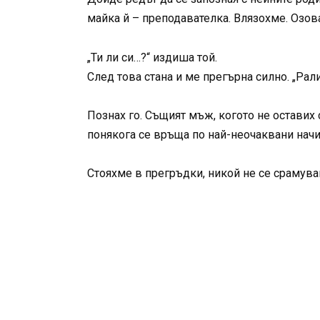
майка й – преподавателка. Влязохме. Озов
„Ти ли си…?“ издиша той.
След това стана и ме прегърна силно. „Рал
Познах го. Същият мъж, когото не оставих 
понякога се връща по най-неочаквани начи
Стояхме в прегръдки, никой не се срамуваш