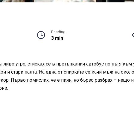
Reading
3 min
гливо утро, стисках се в претъпкания автобус по пътя към 
и и стари палта. На една от спирките се качи мъж на около
кор. Първо помислих, че е пиян, но бързо разбрах – нещо н
рни.