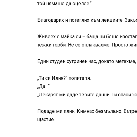
той нямаше да оцелее.“
Благодарих и потеглих към лекциите. Закъс
Живеех с майка си – баща ни беше изоставил
тежки торби. Не се оплаквахме. Просто жи
Един студен сутринен час, докато метехме, 
„Ти си Илия?“ попита тя.
„Да…“
„Лекарят ми даде твоите данни. Ти спаси жи
Подаде ми плик. Кимнах безмълвно. Вътре б
щастие.