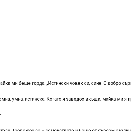
йка ми беше горда. „Истински човек си, сине. С добро сърц
мна, умна, истинска. Когато я заведох вкъщи, майка ми я 
.
ители. Тревожех се – семейството й беше от съвсем различ