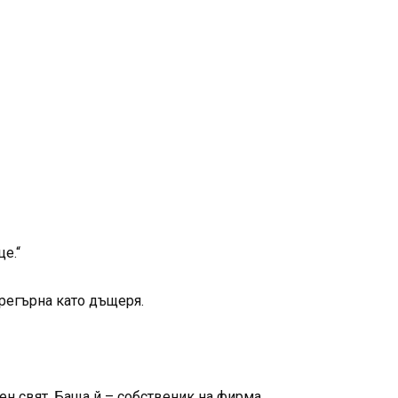
е.“
прегърна като дъщеря.
ен свят. Баща й – собственик на фирма,