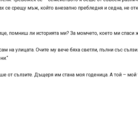
ах се срещу мъж, който внезапно пребледня и седна, не от
ице, помниш ли историята ми? За момчето, което ми спаси 
сам на улицата. Очите му вече бяха светли, пълни със сълзи
ни.“
е от сълзите. Дъщеря им стана моя годеница. А той – мой 