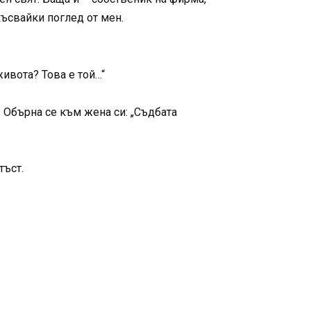
късвайки поглед от мен.
живота? Това е той…“
. Обърна се към жена си: „Съдбата
тъст.