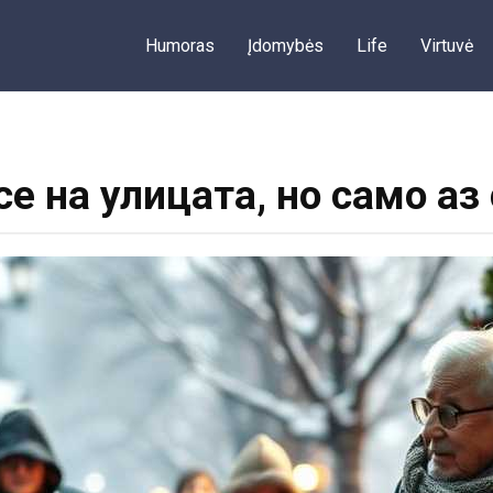
Humoras
Įdomybės
Life
Virtuvė
е на улицата, но само аз