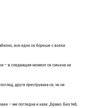
абилно, все едно се бореше с всеки
вори – в следващия момент се смъкна на
поглед, други преструваха се, че не
век – ме погледна и каза: „Браво. Без теб,