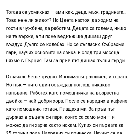
Тогава се усмихнах — ами как, деца, мъж, градината…
Това не е ли живот? Но Цвета настоя: да ходим на
гости в чужбина, да работим. Децата са големи, нищо
не те върже, а ти поне веднъж ще дишаш друг
въздух. Дълго се колебах. Но се съгласих. Събрахме
пари, научих основите на езика, и след три месеца
бяхме в Гърция. Там за пръв път дишах пълни гърди.
Отначало беше трудно. И климатът различен, и хората.
Но пък — нито един осъждащ поглед, никакво
напъване. Работех като помощничка на възрастна
двойка — най-добри хора. После се наредих в кафене
като помощник-готвач. Плащаха ми. За пръв път
държах в ръцете си пари, които са само мои — и
можех да ги харча както искам. Купих си първата за
25 години пола. Направих си прическа. Научих се да