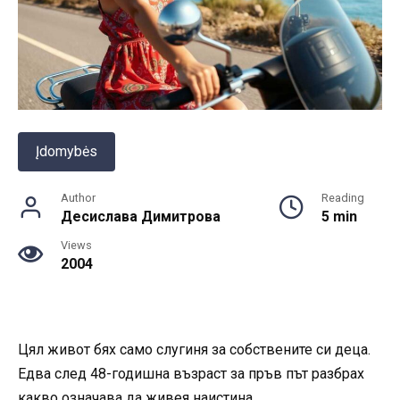
Įdomybės
Author
Reading
Десислава Димитрова
5 min
Views
2004
Цял живот бях само слугиня за собствените си деца.
Едва след 48-годишна възраст за пръв път разбрах
какво означава да живея наистина.