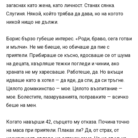
загаснах като жена, като личност. Станах сянка.
Слугиня. Някой, който трябва да дава, но на когото
никой нищо не дължи.
Борис бързо губеше интерес. «Роди, браво, сега готви
и мълчи». Не ме биеше, но обичаше да пие с
приятели. Прибираше се късно, ядосваше се от шума
на децата, хвърляше тежки погледи и чинии, ако
храната не му харесваше. Работеше, да. Но вкъщи
идваше като в хотел — да яде, да спи, да си тръгне.
Цялото домакинство — мое. Цялото възпитание —
мое. Болестите, пазаруванията, поправките — всичко
беше на мен.
Когато навърши 42, сърцето му отказа. Почина точно
на маса при приятели. Плаках ли? Да, от страх, от