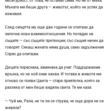
несигурност, от това, че останах сама. Но не от мъка.
Мъката ми беше друга — животът, който не успях да
изживея.
След смъртта му още две години се опитвах да
започна нови взаимоотношения. Но попадах на
същите — със същите претенции, със същия начин да
говорят. Сякаш жената няма душа, само задължения.
Спрях да опитвам.
Децата пораснаха, заминаха да учат. Поддържахме
връзка, но не кой знае каква. И тогава в живота ми
отново се появи Цвета — стара приятелка, която за
разлика от мен беше видяла света. Тя ми каза:
— Чуй ме, Рали, не ти ли се струва, че още дори не си
живяла?