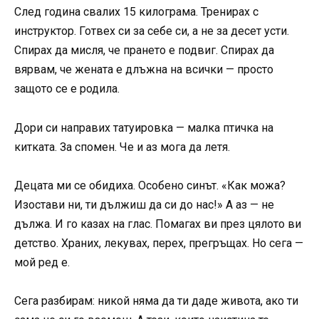
След година свалих 15 килограма. Тренирах с
инструктор. Готвех си за себе си, а не за десет усти.
Спирах да мисля, че прането е подвиг. Спирах да
вярвам, че жената е длъжна на всички — просто
защото се е родила.
Дори си направих татуировка — малка птичка на
китката. За спомен. Че и аз мога да летя.
Децата ми се обидиха. Особено синът. «Как можа?
Изостави ни, ти дължиш да си до нас!» А аз — не
дължа. И го казах на глас. Помагах ви през цялото ви
детство. Храних, лекувах, перех, прегръщах. Но сега —
мой ред е.
Сега разбирам: никой няма да ти даде живота, ако ти