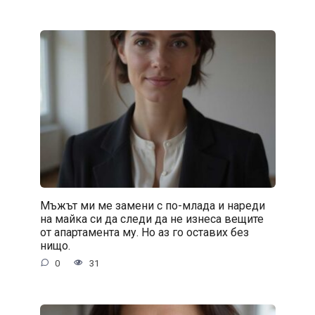
Мъжът ми ме замени с по-млада и нареди
на майка си да следи да не изнеса вещите
от апартамента му. Но аз го оставих без
нищо.
0
31