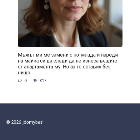
Мъжът ми ме замени с по-млада и нареди
на майка си да следи да не изнеса вещите
от апартамента му. Но аз го оставих без
нищо.
0
317
© 2026 Įdomybės!