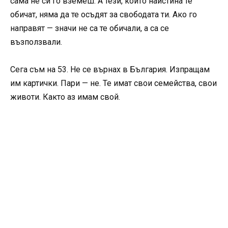
сама не си го вземеш. А тези, които наистина те
обичат, няма да те осъдят за свободата ти. Ако го
направят — значи не са те обичали, а са се
възползвали.
Сега съм на 53. Не се върнах в България. Изпращам
им картички. Пари — не. Те имат свои семейства, свои
животи. Както аз имам свой.