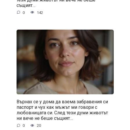
същият…
0
142
Върнах се у дома да взема забравения си
паспорт и чух как мъжът ми говори с
любовницата си. След тези думи животът
ни вече не беше същият…
0
20