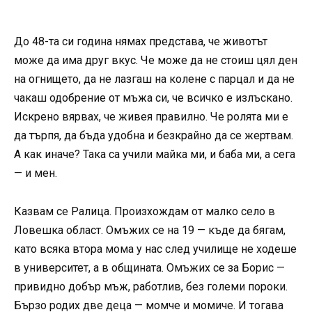
До 48-та си година нямах представа, че животът
може да има друг вкус. Че може да не стоиш цял ден
на огнището, да не лазгаш на колене с парцал и да не
чакаш одобрение от мъжа си, че всичко е излъскано.
Искрено вярвах, че живея правилно. Че ролята ми е
да търпя, да бъда удобна и безкрайно да се жертвам.
А как иначе? Така са учили майка ми, и баба ми, а сега
— и мен.
Казвам се Ралица. Произхождам от малко село в
Ловешка област. Омъжих се на 19 — къде да бягам,
като всяка втора мома у нас след училище не ходеше
в университет, а в общината. Омъжих се за Борис —
привидно добър мъж, работлив, без големи пороки.
Бързо родих две деца — момче и момиче. И тогава