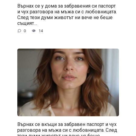
Върнах се у дома за забравения си паспорт
и чух разговора на мъжа си с любовницата.
След тези думи животът ни вече не беше
същият…
0
14
Върнах се вкъщи за забравен паспорт и чух
разговора на мъжа си с любовницата. След
тези думи животът ни вече не беше