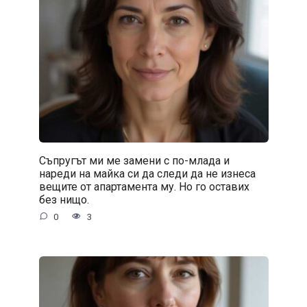
Съпругът ми ме замени с по-млада и
нареди на майка си да следи да не изнеса
вещите от апартамента му. Но го оставих
без нищо.
0
3