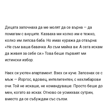
Децата започнаха да ме молят да се върна — да
помагам с внуците. Казваха ми колко им е тежко,
колко им липсва баба. Но имах куража да отвърна:
«Не съм ваша бавачка. Аз съм майка ви. А сега искам
да живея за себе си.» Това беше първият ми
истински избор.
Наех си уютен апартамент. Взех си куче. Запознах се с
мъж — Йоргос, вдовец, интелигентен, с кехлибарови
очи. Той не искаше, не командуваше. Просто беше до
мен, когато аз исках. Отново се усмихвах сутрин,
вместо да се събуждам със сълзи.