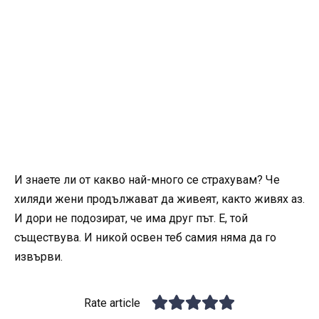
И знаете ли от какво най-много се страхувам? Че
хиляди жени продължават да живеят, както живях аз.
И дори не подозират, че има друг път. Е, той
съществува. И никой освен теб самия няма да го
извърви.
Rate article