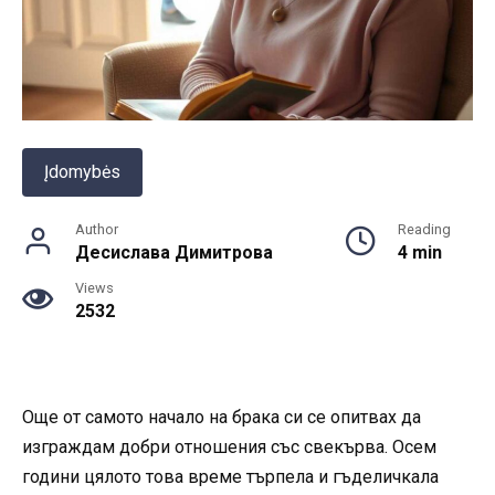
Įdomybės
Author
Reading
Десислава Димитрова
4 min
Views
2532
Още от самото начало на брака си се опитвах да
изграждам добри отношения със свекърва. Осем
години цялото това време търпела и гъделичкала