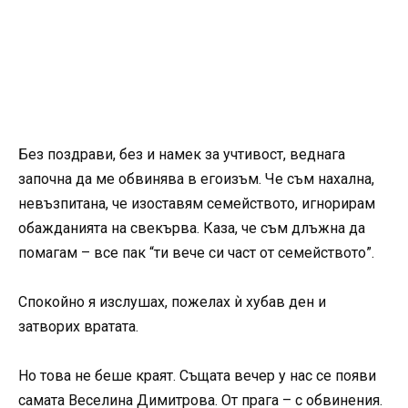
Без поздрави, без и намек за учтивост, веднага
започна да ме обвинява в егоизъм. Че съм нахална,
невъзпитана, че изоставям семейството, игнорирам
обажданията на свекърва. Каза, че съм длъжна да
помагам – все пак “ти вече си част от семейството”.
Спокойно я изслушах, пожелах ѝ хубав ден и
затворих вратата.
Но това не беше краят. Същата вечер у нас се появи
самата Веселина Димитрова. От прага – с обвинения.