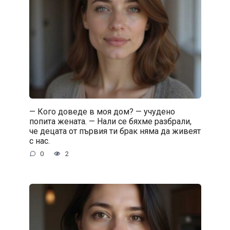
— Кого доведе в моя дом? — учудено
попита жената. — Нали се бяхме разбрали,
че децата от първия ти брак няма да живеят
с нас.
0
2