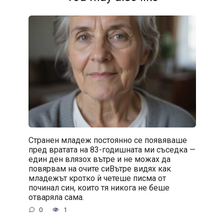
Странен младеж постоянно се появяваше
пред вратата на 83-годишната ми съседка —
един ден влязох вътре и не можах да
повярвам на очите сиВътре видях как
младежът кротко ѝ четеше писма от
починал син, които тя никога не беше
отваряла сама.
0
1