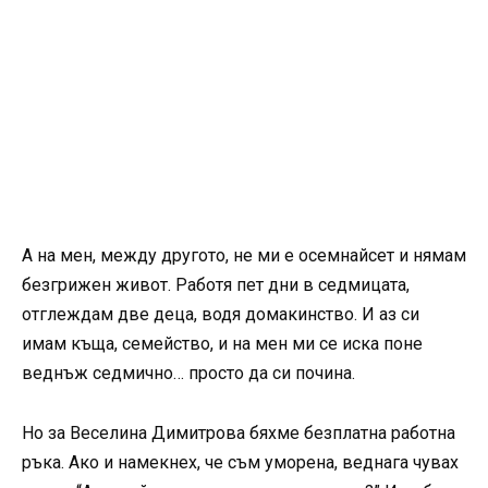
А на мен, между другото, не ми е осемнайсет и нямам
безгрижен живот. Работя пет дни в седмицата,
отглеждам две деца, водя домакинство. И аз си
имам къща, семейство, и на мен ми се иска поне
веднъж седмично… просто да си почина.
Но за Веселина Димитрова бяхме безплатна работна
ръка. Ако и намекнех, че съм уморена, веднага чувах