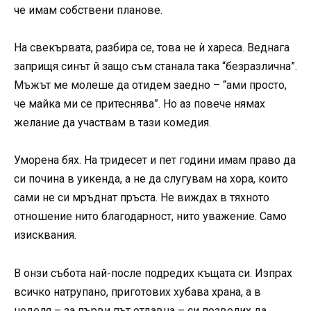
че имам собствени планове.
На свекървата, разбира се, това не ѝ хареса. Веднага
заприщя синът й защо съм станала така “безразлична”.
Мъжът ме молеше да отидем заедно – “ами просто,
че майка ми се притеснява”. Но аз повече нямах
желание да участвам в тази комедия.
Уморена бях. На тридесет и пет години имам право да
си почина в уикенда, а не да слугувам на хора, които
сами не си мръднат пръста. Не виждах в тяхното
отношение нито благодарност, нито уважение. Само
изисквания.
В онзи събота най-после подредих къщата си. Изпрах
всичко натрупано, приготових хубава храна, а в
неделя – за първи път отдавна – си позволих да