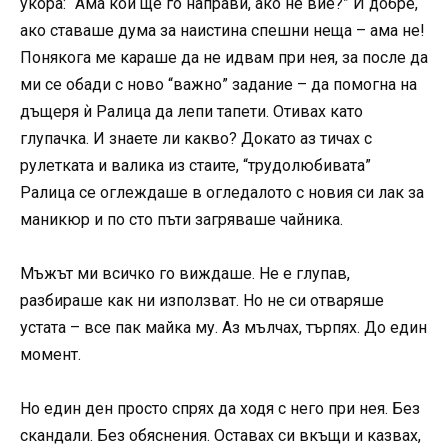
укора: “Ама кой ще го направи, ако не вие?” И добре,
ако ставаше дума за наистина спешни неща – ама не!
Понякога ме караше да не идвам при нея, за после да
ми се обади с ново “важно” задание – да помогна на
дъщеря ѝ Ралица да лепи тапети. Отивах като
глупачка. И знаете ли какво? Докато аз тичах с
рулетката и валика из стаите, “трудолюбивата”
Ралица се оглеждаше в огледалото с новия си лак за
маникюр и по сто пъти загряваше чайника.
Мъжът ми всичко го виждаше. Не е глупав,
разбираше как ни използват. Но не си отваряше
устата – все пак майка му. Аз мълчах, търпях. До един
момент.
Но един ден просто спрях да ходя с него при нея. Без
скандали. Без обяснения. Оставах си вкъщи и казвах,