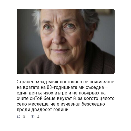
Странен млад мъж постоянно се появяваше
на вратата на 83-годишната ми съседка —
един ден влязох вътре и не повярвах на
очите сиТой беше внукът ѝ, за когото цялото
село мислеше, че е изчезнал безследно
преди двадесет години.
0
4