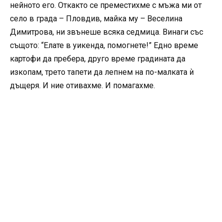
нейното его. Откакто се преместихме с мъжа ми от
село в града – Пловдив, майка му – Веселина
Димитрова, ни звънеше всяка седмица. Винаги със
същото: “Елате в уикенда, помогнете!” Едно време
картофи да пребера, друго време градината да
изкопам, трето тапети да лепнем на по-малката ѝ
дъщеря. И ние отивахме. И помагахме.