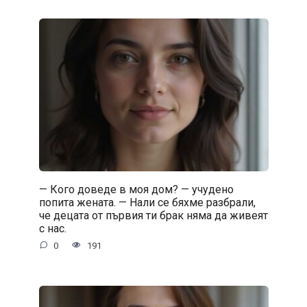
— Кого доведе в моя дом? — учудено
попита жената. — Нали се бяхме разбрали,
че децата от първия ти брак няма да живеят
с нас.
0
191