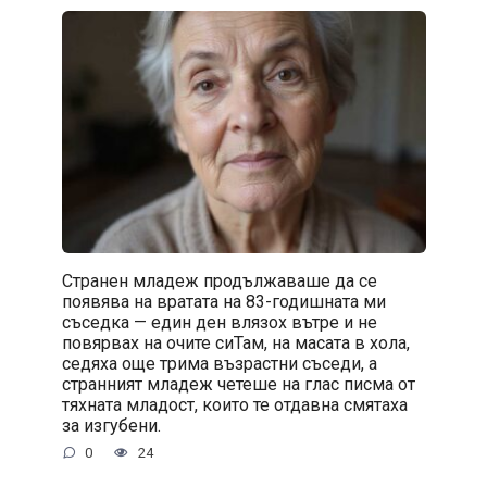
Странен младеж продължаваше да се
появява на вратата на 83-годишната ми
съседка — един ден влязох вътре и не
повярвах на очите сиТам, на масата в хола,
седяха още трима възрастни съседи, а
странният младеж четеше на глас писма от
тяхната младост, които те отдавна смятаха
за изгубени.
0
24