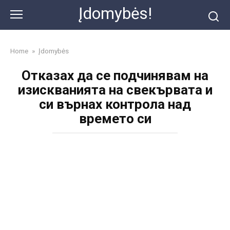
Skip
Įdomybės!
to
content
Home
»
Įdomybės
Отказах да се подчинявам на
изискванията на свекървата и
си върнах контрола над
времето си