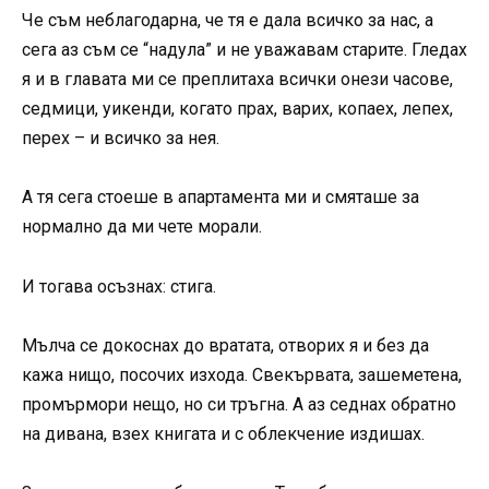
Че съм неблагодарна, че тя е дала всичко за нас, а
сега аз съм се “надула” и не уважавам старите. Гледах
я и в главата ми се преплитаха всички онези часове,
седмици, уикенди, когато прах, варих, копаех, лепех,
перех – и всичко за нея.
А тя сега стоеше в апартамента ми и смяташе за
нормално да ми чете морали.
И тогава осъзнах: стига.
Мълча се докоснах до вратата, отворих я и без да
кажа нищо, посочих изхода. Свекървата, зашеметена,
промърмори нещо, но си тръгна. А аз седнах обратно
на дивана, взех книгата и с облекчение издишах.