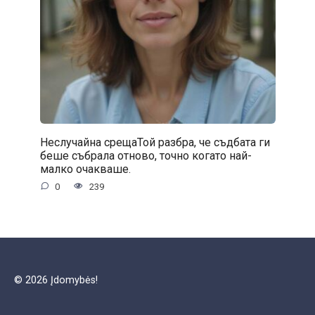
Неслучайна срещаТой разбра, че съдбата ги
беше събрала отново, точно когато най-
малко очакваше.
0
239
© 2026 Įdomybės!