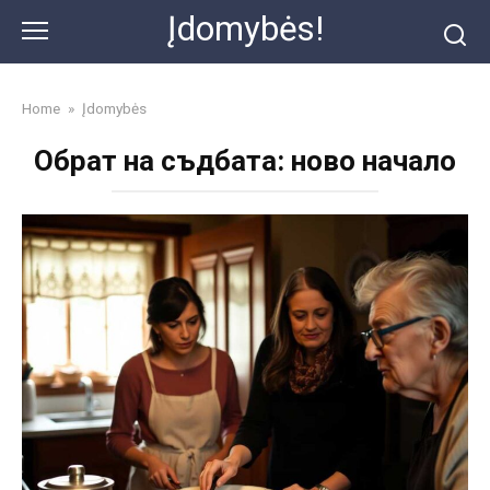
Skip
Įdomybės!
to
content
Home
»
Įdomybės
Обрат на съдбата: ново начало