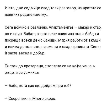
И ето, две седмици след този разговор, на вратата се
появиха родителите му…
Сега всичко е различно. Апартаментът — макар и стар,
но е неин. Бабата, която вече наистина стана баба, ги
посреща всеки ден с баници. Мария работи от вкъщи
и взима допълнителни смени в сладкарницата. Синът
ѝ расте весел и добър.
Тя стои до прозореца, с топлата си на кофе чаша в
ръце, и се усмихва.
— Бабо, кога пак ще дойдем при теб?
— Скоро, мили. Много скоро.