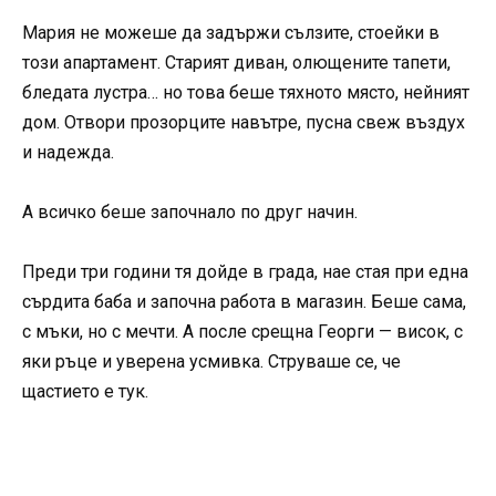
Мария не можеше да задържи сълзите, стоейки в
този апартамент. Старият диван, олющените тапети,
бледата лустра… но това беше тяхното място, нейният
дом. Отвори прозорците навътре, пусна свеж въздух
и надежда.
А всичко беше започнало по друг начин.
Преди три години тя дойде в града, нае стая при една
сърдита баба и започна работа в магазин. Беше сама,
с мъки, но с мечти. А после срещна Георги — висок, с
яки ръце и уверена усмивка. Струваше се, че
щастието е тук.