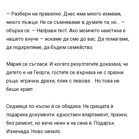
— Разбери ни правилно. Днес има много измами,
много лъжци. Не се съмняваме в думите ти, но… —
обърка се. — Направи тест. Ако момчето наистина е
нашето внуче — искаме да сме до вас. Да помагаме,
да подкрепяме, да бъдем семейство.
Мария се съгласи. И когато резултатите доказаха, че
детето е на Георги, гостите се върнаха не с празни
ръце: играчки, дрехи, плик с левове… Но това не
беше краят.
Седмица по-късно ѝ се обадиха. На срещата ѝ
подариха документи: едностаен апартамент, празен,
без ремонт, но вече неин и на сина ѝ. Подарък.
Изненада. Ново начало.