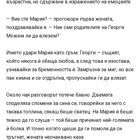
възрастни, но сдържани в изражението на емоциите.
— Вие сте Мария? — проговори първа жената,
поздравявайки я. — Ние сме родителите на Георги.
Можем ли да влезем?
Името удари Мария като гръм. Георги — същият,
който някога ѝ обеща любов, а след това я изостави,
узнавайки за бременността ѝ. Замръзна за миг, но все
пак кимна и се отдръпна, пропускайки ги да влязат.
Около чая разговорът потече бавно. Двамата
споделяха спомени за сина си, говорейки за него с
такава топлина, сякаш беше светец. На Мария ѝ беше
тежко да го слуша — той беше причинил най-голямата
ѝ болка. И точно когато щеше да ги помоли да си
тръгнат, жената неочаквано каза: