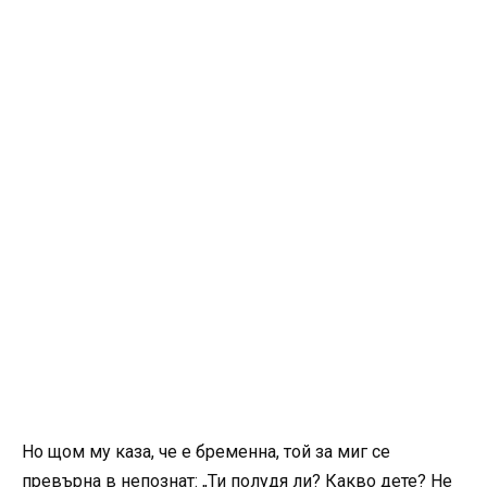
Но щом му каза, че е бременна, той за миг се
превърна в непознат: „Ти полудя ли? Какво дете? Не