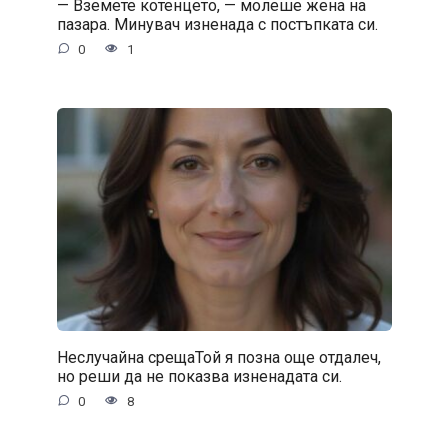
— Вземете котенцето, — молеше жена на
пазара. Минувач изненада с постъпката си.
0
1
Неслучайна срещаТой я позна още отдалеч,
но реши да не показва изненадата си.
0
8