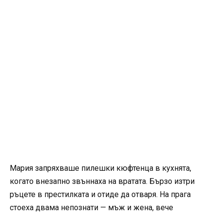
Мария запряхваше пилешки кюфтенца в кухнята,
когато внезапно звъннаха на вратата. Бързо изтри
ръцете в престилката и отиде да отваря. На прага
стоеха двама непознати — мъж и жена, вече