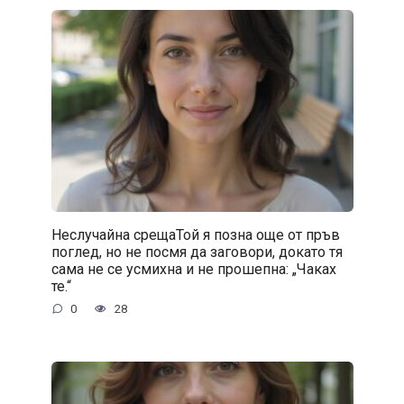
Неслучайна срещаТой я позна още от пръв
поглед, но не посмя да заговори, докато тя
сама не се усмихна и не прошепна: „Чаках
те.“
0
28