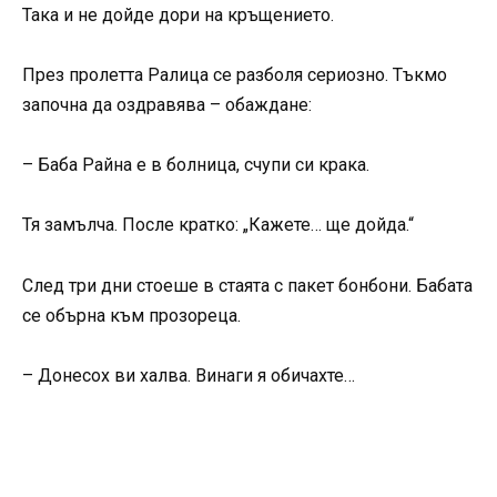
Така и не дойде дори на кръщението.
През пролетта Ралица се разболя сериозно. Тъкмо
започна да оздравява – обаждане:
– Баба Райна е в болница, счупи си крака.
Тя замълча. После кратко: „Кажете… ще дойда.“
След три дни стоеше в стаята с пакет бонбони. Бабата
се обърна към прозореца.
– Донесох ви халва. Винаги я обичахте…