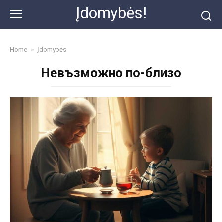
Skip
Įdomybės!
to
content
Home
»
Įdomybės
Невъзможно по-близо