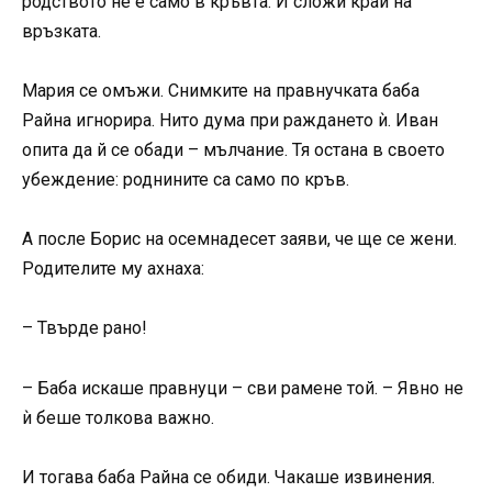
родството не е само в кръвта. И сложи край на
връзката.
Мария се омъжи. Снимките на правнучката баба
Райна игнорира. Нито дума при раждането ѝ. Иван
опита да й се обади – мълчание. Тя остана в своето
убеждение: роднините са само по кръв.
А после Борис на осемнадесет заяви, че ще се жени.
Родителите му ахнаха:
– Твърде рано!
– Баба искаше правнуци – сви рамене той. – Явно не
ѝ беше толкова важно.
И тогава баба Райна се обиди. Чакаше извинения.