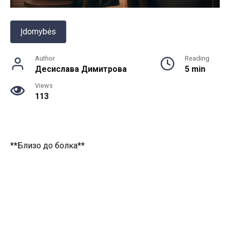
Įdomybės
Author
Reading
Десислава Димитрова
5 min
Views
113
**Близо до болка**