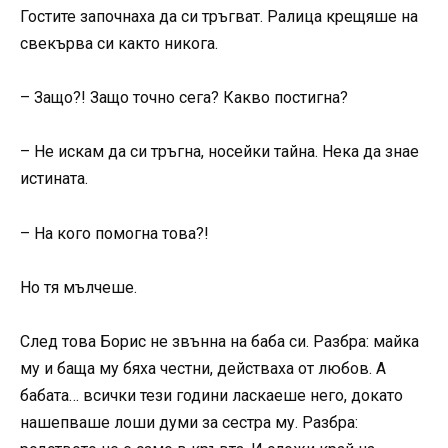
Гостите започнаха да си тръгват. Ралица крещяше на
свекърва си както никога.
– Защо?! Защо точно сега? Какво постигна?
– Не искам да си тръгна, носейки тайна. Нека да знае
истината.
– На кого помогна това?!
Но тя мълчеше.
След това Борис не звънна на баба си. Разбра: майка
му и баща му бяха честни, действаха от любов. А
бабата… всички тези години ласкаеше него, докато
нашепваше лоши думи за сестра му. Разбра: