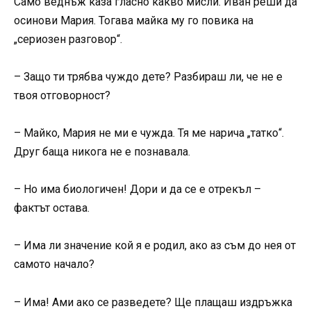
Само веднъж каза гласно какво мисли. Иван реши да
осинови Мария. Тогава майка му го повика на
„сериозен разговор“.
– Защо ти трябва чуждо дете? Разбираш ли, че не е
твоя отговорност?
– Майко, Мария не ми е чужда. Тя ме нарича „татко“.
Друг баща никога не е познавала.
– Но има биологичен! Дори и да се е отрекъл –
фактът остава.
– Има ли значение кой я е родил, ако аз съм до нея от
самото начало?
– Има! Ами ако се разведете? Ще плащаш издръжка