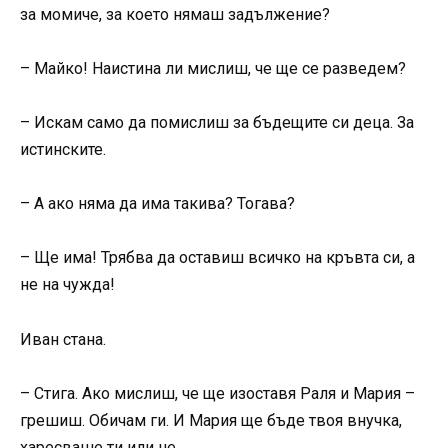
за момиче, за което нямаш задължение?
– Майко! Наистина ли мислиш, че ще се разведем?
– Искам само да помислиш за бъдещите си деца. За
истинските.
– А ако няма да има такива? Тогава?
– Ще има! Трябва да оставиш всичко на кръвта си, а
не на чужда!
Иван стана.
– Стига. Ако мислиш, че ще изоставя Раля и Мария –
грешиш. Обичам ги. И Мария ще бъде твоя внучка,
харесваше ти или не.