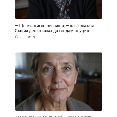
— Ще ви стигне пенсията, — каза снахата.
Същия ден отказах да гледам внуците.
0
9