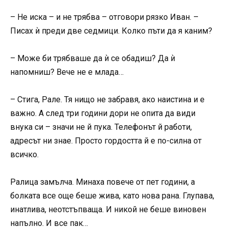
– Не иска – и не трябва – отговори рязко Иван. –
Писах ѝ преди две седмици. Колко пъти да я каним?
– Може би трябваше да ѝ се обадиш? Да ѝ
напомниш? Вече не е млада…
– Стига, Рале. Тя нищо не забравя, ако наистина и е
важно. А след три години дори не опита да види
внука си – значи не й пука. Телефонът й работи,
адресът ни знае. Просто гордостта й е по-силна от
всичко.
Ралица замълча. Минаха повече от пет години, а
болката все още беше жива, като нова рана. Глупава,
инатлива, неотстъпваща. И никой не беше виновен
напълно. И все пак…