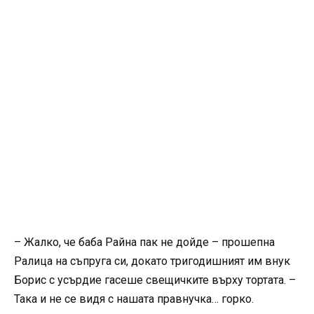
– Жалко, че баба Райна пак не дойде – прошепна
Ралица на съпруга си, докато тригодишният им внук
Борис с усърдие гасеше свещичките върху тортата. –
Така и не се видя с нашата правнучка… горко.