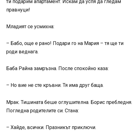
ти подарим апартамент. Искам да успя да гледам
правнуци!
Младият се усмихна:
– Бабо, още е рано! Подари го на Мария – тя ще ти
роди веднага.
Баба Райна замръзна. После спокойно каза:
– Но вие не сте кръвни. Тя има друг баща.
Мрак. Тишината беше оглушителна. Борис пребледня.
Погледна родителите си. Стана:
– Хайде, всички. Празникът приключи.