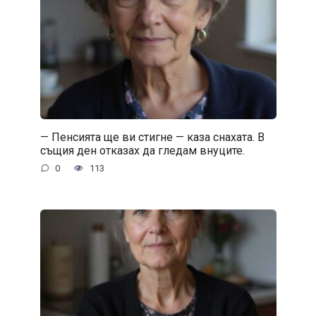
— Пенсията ще ви стигне — каза снахата. В
същия ден отказах да гледам внуците.
0
113