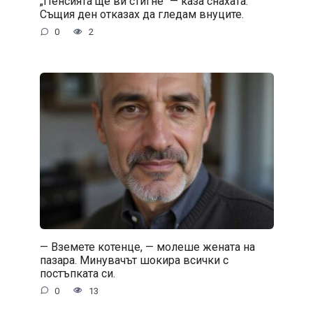
„Пенсията ще ви стигне“ — каза снахата.
Същия ден отказах да гледам внуците.
0
2
— Вземете котенце, — молеше жената на
пазара. Минувачът шокира всички с
постъпката си.
0
13