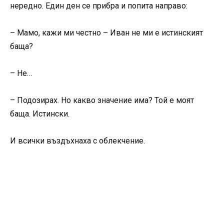
нередно. Един ден се прибра и попита направо:
– Мамо, кажи ми честно – Иван не ми е истинският
баща?
– Не…
– Подозирах. Но какво значение има? Той е моят
баща. Истински.
И всички въздъхнаха с облекчение.