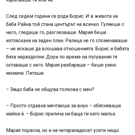
След седем години се роди Борис. И в живота на
баба Райна той стана центърът на всичко. Гуляеше с
него, гледаше го, разглезваше. Мария беше
изтласкана на заден план. Ралица не го споменаваше
– не искаше да влошава отношенията. Борис и бабата
бяха неразделни. Дори по време на пътувания тя
оставаше с него. Мария разбираше – беше умно
момиче. Питаше:
– Защо баба не общува толкова с мен?
– Просто отдавна мечтаеше за внук – обясняваше
майка ѝ. – Борис прилича на баща ти като малък.
Мария порасна, но и на четиринадесет усети нещо