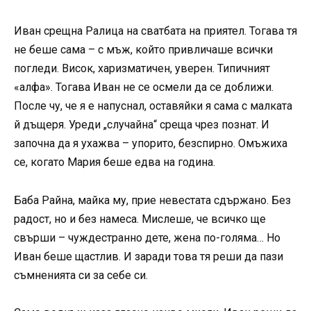
Иван срещна Ралица на сватбата на приятел. Тогава тя
не беше сама – с мъж, който привличаше всички
погледи. Висок, харизматичен, уверен. Типичният
«алфа». Тогава Иван не се осмели да се доближи.
После чу, че я е напуснал, оставяйки я сама с малката
й дъщеря. Уреди „случайна“ среща чрез познат. И
започна да я ухажва – упорито, безспирно. Омъжиха
се, когато Мария беше едва на година.
Баба Райна, майка му, прие невестата сдържано. Без
радост, но и без намеса. Мислеше, че всичко ще
свърши – чуждестранно дете, жена по-голяма… Но
Иван беше щастлив. И заради това тя реши да пази
съмненията си за себе си.