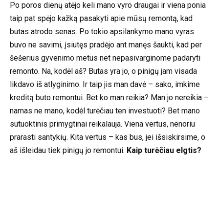
Po poros dienų atėjo keli mano vyro draugai ir viena ponia
taip pat spėjo kažką pasakyti apie mūsų remontą, kad
butas atrodo senas. Po tokio apsilankymo mano vyras
buvo ne savimi, įsiutęs pradėjo ant manęs šaukti, kad per
šešerius gyvenimo metus net nepasivarginome padaryti
remonto. Na, kodėl aš? Butas yra jo, o pinigų jam visada
likdavo iš atlyginimo. Ir taip jis man davė – sako, imkime
kreditą buto remontui. Bet ko man reikia? Man jo nereikia –
namas ne mano, kodėl turėčiau ten investuoti? Bet mano
sutuoktinis primygtinai reikalauja. Viena vertus, nenoriu
prarasti santykių. Kita vertus – kas bus, jei išsiskirsime, o
aš išleidau tiek pinigų jo remontui.
Kaip turėčiau elgtis?