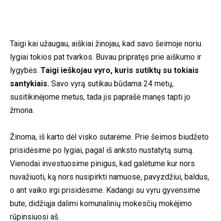
Taigi kai užaugau, aiškiai žinojau, kad savo šeimoje noriu
lygiai tokios pat tvarkos. Buvau pripratęs prie aiškumo ir
lygybės.
Taigi ieškojau vyro, kuris sutiktų su tokiais
santykiais.
Savo vyrą sutikau būdama 24 metų,
susitikinėjome metus, tada jis paprašė manęs tapti jo
žmona.
Žinoma, iš karto dėl visko sutarėme. Prie šeimos biudžeto
prisidėsime po lygiai, pagal iš anksto nustatytą sumą.
Vienodai investuosime pinigus, kad galėtume kur nors
nuvažiuoti, ką nors nusipirkti namuose, pavyzdžiui, baldus,
o ant vaiko irgi prisidėsime. Kadangi su vyru gyvensime
bute, didžiąja dalimi komunalinių mokesčių mokėjimo
rūpinsiuosi aš.