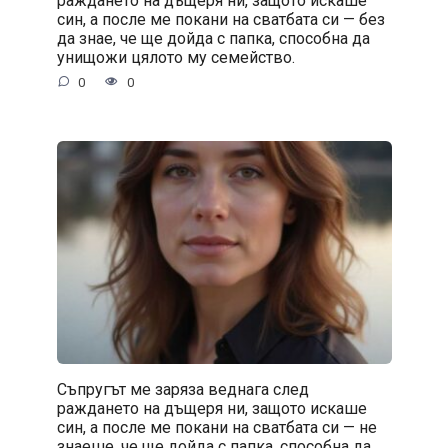
раждането на дъщеря ни, защото искаше
син, а после ме покани на сватбата си — без
да знае, че ще дойда с папка, способна да
унищожи цялото му семейство.
0
0
Съпругът ме заряза веднага след
раждането на дъщеря ни, защото искаше
син, а после ме покани на сватбата си — не
знаеше, че ще дойда с папка, способна да