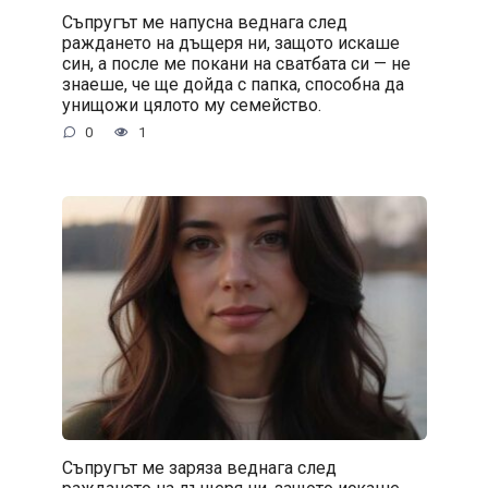
Съпругът ме напусна веднага след
раждането на дъщеря ни, защото искаше
син, а после ме покани на сватбата си — не
знаеше, че ще дойда с папка, способна да
унищожи цялото му семейство.
0
1
Съпругът ме заряза веднага след