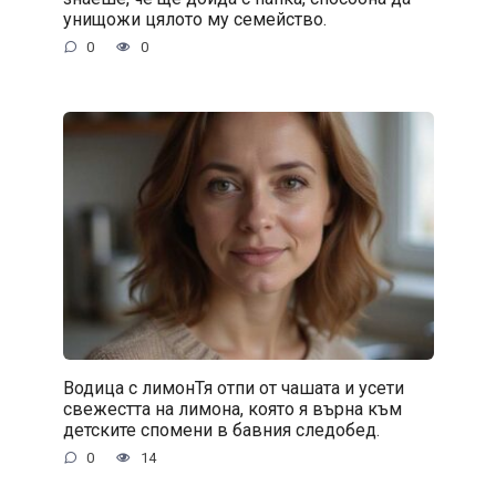
унищожи цялото му семейство.
0
0
Водица с лимонТя отпи от чашата и усети
свежестта на лимона, която я върна към
детските спомени в бавния следобед.
0
14