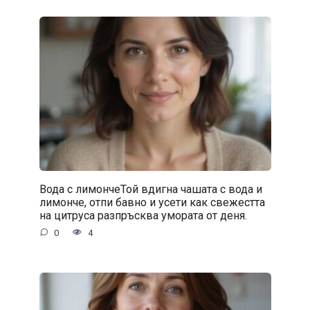
Вода с лимончеТой вдигна чашата с вода и
лимонче, отпи бавно и усети как свежестта
на цитруса разпръсква умората от деня.
0
4