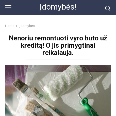
Skip
Įdomybės!
to
content
Home
»
Įdomybės
Nenoriu remontuoti vyro buto už
kreditą! O jis primygtinai
reikalauja.