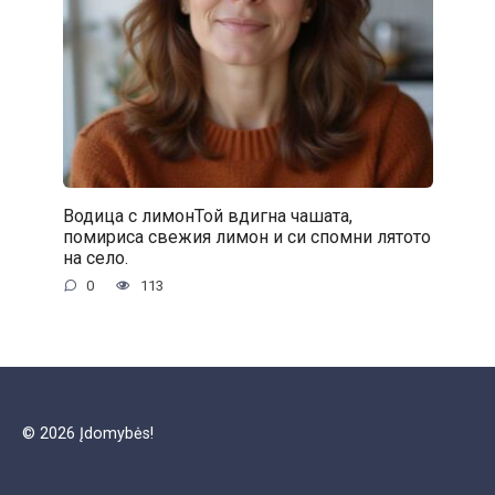
Водица с лимонТой вдигна чашата,
помириса свежия лимон и си спомни лятото
на село.
0
113
© 2026 Įdomybės!