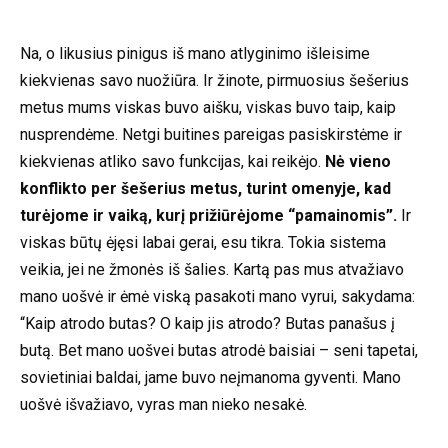
Na, o likusius pinigus iš mano atlyginimo išleisime
kiekvienas savo nuožiūra. Ir žinote, pirmuosius šešerius
metus mums viskas buvo aišku, viskas buvo taip, kaip
nusprendėme. Netgi buitines pareigas pasiskirstėme ir
kiekvienas atliko savo funkcijas, kai reikėjo.
Nė vieno
konflikto per šešerius metus, turint omenyje, kad
turėjome ir vaiką, kurį prižiūrėjome “pamainomis”.
Ir
viskas būtų ėjęsi labai gerai, esu tikra. Tokia sistema
veikia, jei ne žmonės iš šalies. Kartą pas mus atvažiavo
mano uošvė ir ėmė viską pasakoti mano vyrui, sakydama:
“Kaip atrodo butas? O kaip jis atrodo? Butas panašus į
butą. Bet mano uošvei butas atrodė baisiai – seni tapetai,
sovietiniai baldai, jame buvo neįmanoma gyventi. Mano
uošvė išvažiavo, vyras man nieko nesakė.