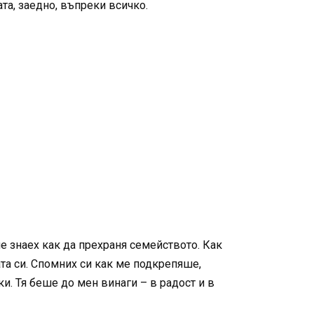
ата, заедно, въпреки всичко.
е знаех как да прехраня семейството. Как
та си. Спомних си как ме подкрепяше,
и. Тя беше до мен винаги – в радост и в