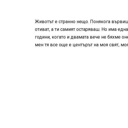
Животът е странно нещо. Понякога вървиш п
отиват, а ти самият остаряваш. Но има едн
години, когато и двамата вече не бяхме он
мен тя все още е центърът на моя свят, м