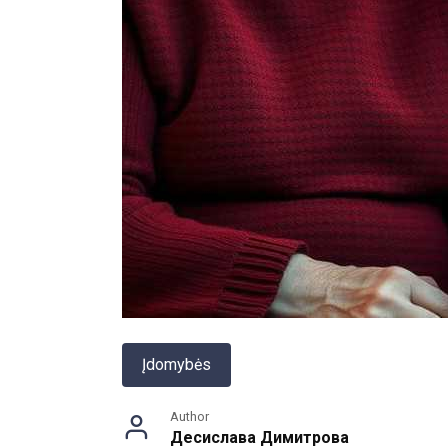
Įdomybės
Author
Десислава Димитрова