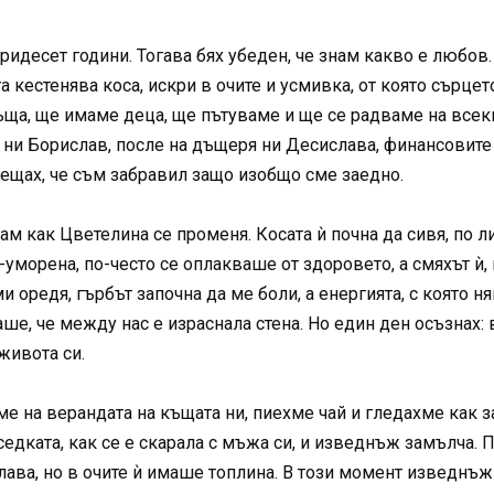
ридесет години. Тогава бях убеден, че знам какво е любов
а кестенява коса, искри в очите и усмивка, от която сърце
ъща, ще имаме деца, ще пътуваме и ще се радваме на всеки
 ни Борислав, после на дъщеря ни Десислава, финансовите 
ещах, че съм забравил защо изобщо сме заедно.
ам как Цветелина се променя. Косата ѝ почна да сивя, по л
-уморена, по-често се оплакваше от здоровето, а смяхът ѝ,
и оредя, гърбът започна да ме боли, а енергията, с която н
аше, че между нас е израснала стена. Но един ден осъзнах
живота си.
е на верандата на къщата ни, пиехме чай и гледахме как з
дката, как се е скарала с мъжа си, и изведнъж замълча. П
лава, но в очите ѝ имаше топлина. В този момент изведнъж 