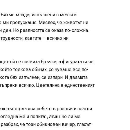
. Бяхме млади, изпълнени с мечти и
то ми препускаше. Мислех, че животът ни
 ден. Но реалността се оказа по-сложна.
трудности, кавгите – всичко ни
ицето ѝ се появиха бръчки, а фигурата вече
 който толкова обичах, се чуваше все по-
якога бях изпълнен, се изпари. И двамата
: въпреки всичко, Цветелина е единственият
алезът оцветява небето в розови и златни
огледна ме и попита: „Иван, че ли ме
разбрах, че този обикновен вечер, гласът