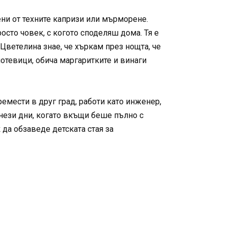
рени от техните капризи или мърморене.
росто човек, с когото споделяш дома. Тя е
 Цветелина знае, че хъркам през нощта, че
ъмотевици, обича маргаритките и винаги
ремести в друг град, работи като инженер,
онези дни, когато вкъщи беше пълно с
 да обзаведе детската стая за