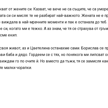
ват от жените си. Казват, че вече не са същите, че са умо
та си си мисля: те не разбират най-важното. Жената не е п
 е виждала в най-мрачните моменти и пак е останала до теб.
е си, когато ми е тежко. А аз знам, че тя се страхува от гр
 сме екип.
 своя живот, аз и Цветелина останахме сами. Борислав се п
и баба и дядо. Гордеем се с тях, но понякога ми липсват 
виждам го по очите ѝ. Но вместо да тъжи, тя се замисля как
те малки чорапки.