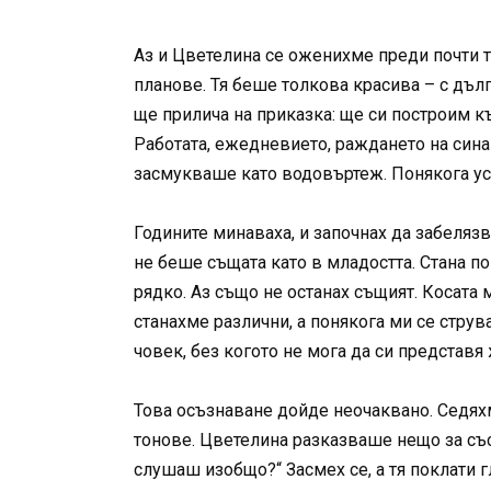
Аз и Цветелина се оженихме преди почти т
планове. Тя беше толкова красива – с дълг
ще прилича на приказка: ще си построим к
Работата, ежедневието, раждането на сина
засмукваше като водовъртеж. Понякога ус
Годините минаваха, и започнах да забелязв
не беше същата като в младостта. Стана по
рядко. Аз също не останах същият. Косата м
станахме различни, а понякога ми се струв
човек, без когото не мога да си представя 
Това осъзнаване дойде неочаквано. Седяхм
тонове. Цветелина разказваше нещо за съсе
слушаш изобщо?“ Засмех се, а тя поклати г