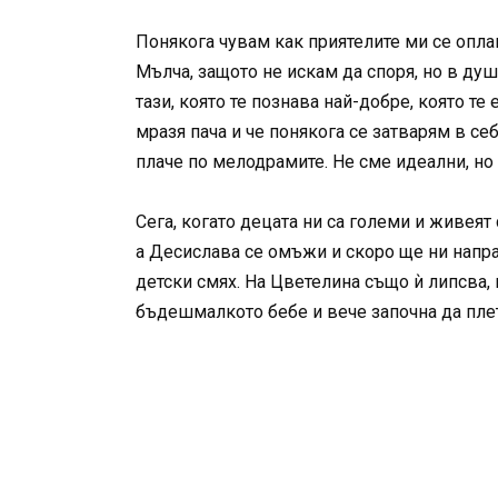
Понякога чувам как приятелите ми се оплак
Мълча, защото не искам да споря, но в душа
тази, която те познава най-добре, която те
мразя пача и че понякога се затварям в себ
плаче по мелодрамите. Не сме идеални, но
Сега, когато децата ни са големи и живеят
а Десислава се омъжи и скоро ще ни направ
детски смях. На Цветелина също ѝ липсва, 
бъдешмалкото бебе и вече започна да пле