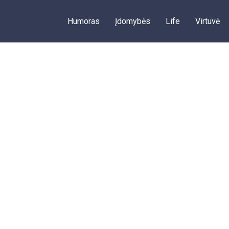
Humoras
Įdomybės
Life
Virtuvė