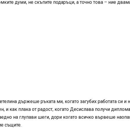
омките думи, не скъпите подаръци, а точно това – ние двам
етелина държеше ръката ми, когато загубих работата си и н
н, и как плака от радост, когато Десислава получи диплома
аедно на глупави шеги, дори когато всичко вървеше наопак
ме същите.