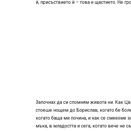
ѝ, присъствието ѝ – това е щастието. Не гр
Започнах да си спомням живота ни. Как Цв
стоеше нощем до Борислав, когато бе боле
когато баща ми почина, и как се смеехме з
мъка, в младостта и сега, когато вече не с