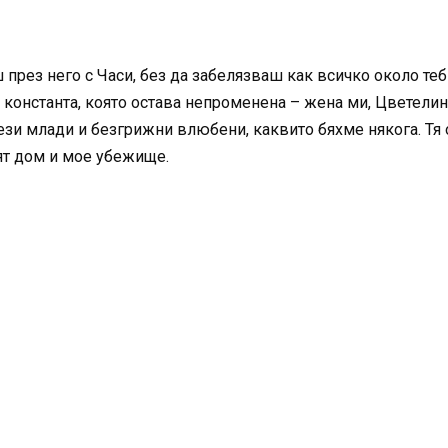
рез него с Часи, без да забелязваш как всичко около теб 
а константа, която остава непроменена – жена ми, Цветелина
ези млади и безгрижни влюбени, каквито бяхме някога. Тя о
оят дом и мое убежище.