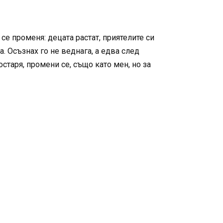
се променя: децата растат, приятелите си
. Осъзнах го не веднага, а едва след
старя, промени се, също като мен, но за