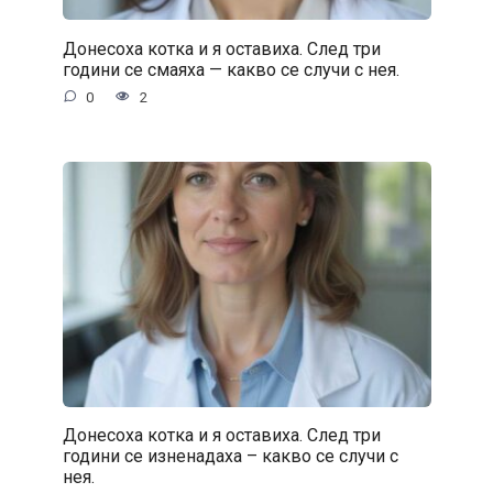
Донесоха котка и я оставиха. След три
години се смаяха — какво се случи с нея.
0
2
Донесоха котка и я оставиха. След три
години се изненадаха – какво се случи с
нея.