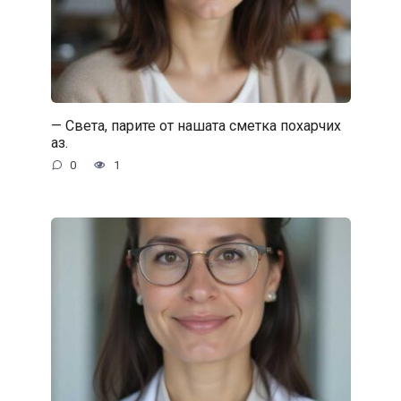
— Света, парите от нашата сметка похарчих
аз.
0
1