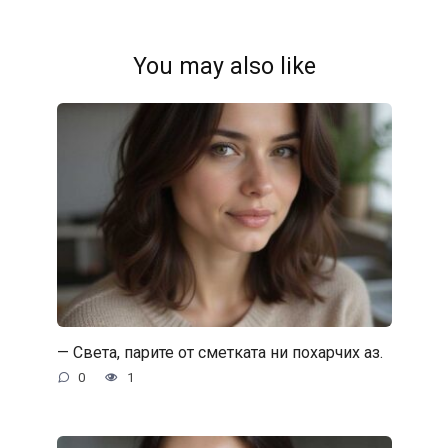
You may also like
— Света, парите от сметката ни похарчих аз.
0
1