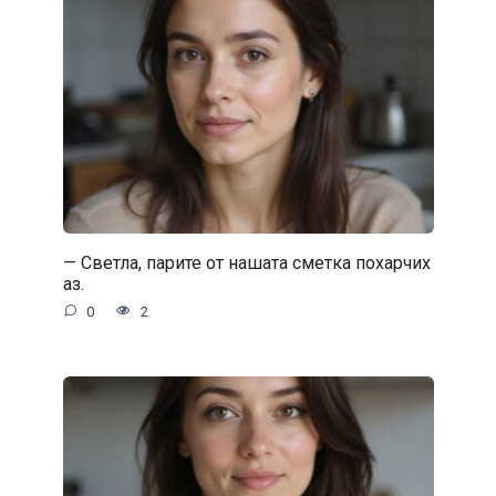
— Светла, парите от нашата сметка похарчих
аз.
0
2