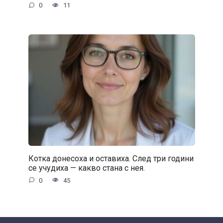
0
11
Котка донесоха и оставиха. След три години
се учудиха — какво стана с нея.
0
45