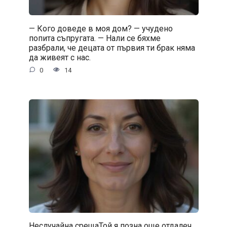
— Кого доведе в моя дом? — учудено
попита съпругата. — Нали се бяхме
разбрали, че децата от първия ти брак няма
да живеят с нас.
0
14
Неслучайна срещаТой я позна още отдалеч,