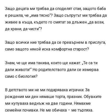
Защо децата ми трябва да споделят стая, защото баба
е решила, че „има тясно“? Защо съпругът ми трябва да
живее в къща, където го смятат за длъжен „да вози,
да храни, да чисти“?
Защо всички ние трябва да се превърнем в прислуга,
само защото някой иска комфортна старост?
Знам, че ще има такива, които ще кажат: „Те са ти
дали живота!“ Но родителството дали се измерва
само с биология?
В детството ми не ми подаряваха играчки. За
рождения ми ден нямаше торта, празник. Обувките
ми купуваха веднъж на две години. Нямахме
семейни почивки. Не ме обичаха – ме търпяха.