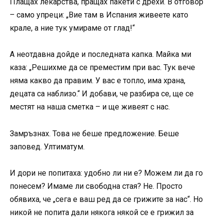
Плащах лекарства, пращах пакети с дрехи. В отговор
– само упреци: „Вие там в Испания живеете като
крале, а ние тук умираме от глад!“
А неотдавна дойде и последната капка. Майка ми
каза: „Решихме да се преместим при вас. Тук вече
няма какво да правим. У вас е топло, има храна,
децата са наблизо.“ И добави, че разбира се, ще се
местят на наша сметка – и ще живеят с нас.
Замръзнах. Това не беше предложение. Беше
заповед. Ултиматум.
И дори не попитаха: удобно ли ни е? Можем ли да го
понесем? Имаме ли свободна стая? Не. Просто
обявиха, че „сега е ваш ред да се грижите за нас“. Но
никой не попита дали някога някой се е грижил за