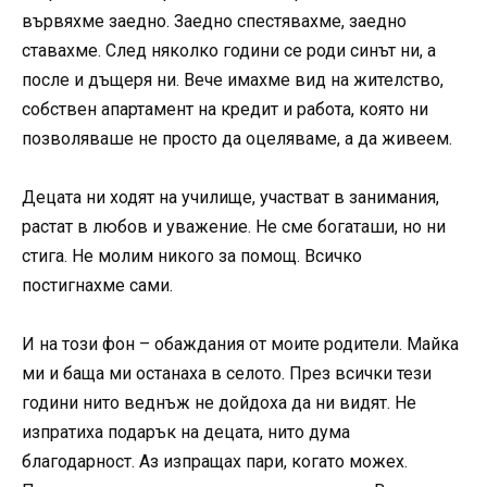
вървяхме заедно. Заедно спестявахме, заедно
ставахме. След няколко години се роди синът ни, а
после и дъщеря ни. Вече имахме вид на жителство,
собствен апартамент на кредит и работа, която ни
позволяваше не просто да оцеляваме, а да живеем.
Децата ни ходят на училище, участват в занимания,
растат в любов и уважение. Не сме богаташи, но ни
стига. Не молим никого за помощ. Всичко
постигнахме сами.
И на този фон – обаждания от моите родители. Майка
ми и баща ми останаха в селото. През всички тези
години нито веднъж не дойдоха да ни видят. Не
изпратиха подарък на децата, нито дума
благодарност. Аз изпращах пари, когато можех.