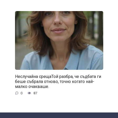
Неслучайна срещаТой разбра, че съдбата ги
беше събрала отново, точно когато най-
малко очакваше.
0
87