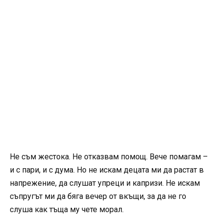
Не съм жестока. Не отказвам помощ. Вече помагам –
и с пари, и с дума. Но не искам децата ми да растат в
напрежение, да слушат упреци и капризи. Не искам
съпругът ми да бяга вечер от вкъщи, за да не го
слуша как тъща му чете морал.