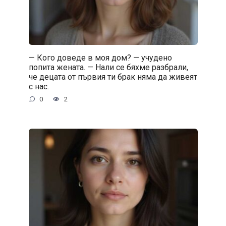
— Кого доведе в моя дом? — учудено
попита жената. — Нали се бяхме разбрали,
че децата от първия ти брак няма да живеят
с нас.
0
2