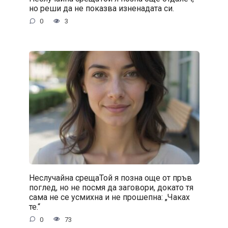
но реши да не показва изненадата си.
0
3
Неслучайна срещаТой я позна още от пръв
поглед, но не посмя да заговори, докато тя
сама не се усмихна и не прошепна: „Чаках
те.“
0
73