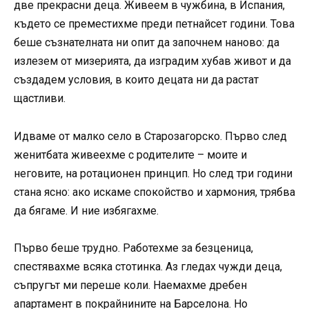
две прекрасни деца. Живеем в чужбина, в Испания,
където се преместихме преди петнайсет години. Това
беше съзнателната ни опит да започнем наново: да
излезем от мизерията, да изградим хубав живот и да
създадем условия, в които децата ни да растат
щастливи.
Идваме от малко село в Старозагорско. Първо след
женитбата живеехме с родителите – моите и
неговите, на ротационен принцип. Но след три години
стана ясно: ако искаме спокойство и хармония, трябва
да бягаме. И ние избягахме.
Първо беше трудно. Работехме за безценица,
спестявахме всяка стотинка. Аз гледах чужди деца,
съпругът ми переше коли. Наемахме дребен
апартамент в покрайнините на Барселона. Но