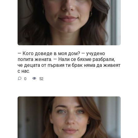
— Кого доведе в моя дом? — учудено
попита жената. — Нали се бяхме разбрали,
че децата от първия ти брак няма да живеят
с нас.
0
52