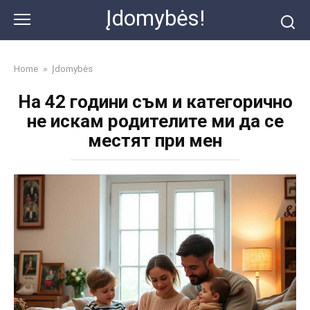
Skip
Įdomybės!
to
content
Home
»
Įdomybės
На 42 години съм и категорично
не искам родителите ми да се
местят при мен