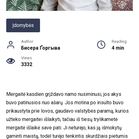
Įdomybės
Author
Reading
Бисера Ґоргыва
4 min
Views
3332
Mergaitė kasdien grįždavo namo nusiminusi, jos akys
buvo patinusios nuo ašarų. Jos motina po insulto buvo
prikaustyta prie lovos, gaudavo valstybės paramą, kurios
užteko mergaitei išlaikyti, tačiau iš tiesų trylikametė
mergaitė išlaikė save pati. Ji neturėjo, kas ją išmokytų
gaminti maistą, todėl turėjo tenkintis skurdžiais pietumis