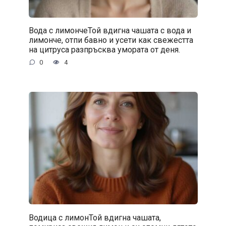
Вода с лимончеТой вдигна чашата с вода и
лимонче, отпи бавно и усети как свежестта
на цитруса разпръсква умората от деня.
0
4
Водица с лимонТой вдигна чашата,