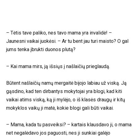
– Tėtis tave paliko, nes tavo mama yra invalidė! –
Jaunesni vaikai juokėsi. – Ar tu bent jau turi maisto? O gal
jums tenka įbrukti duonos plutą?
– Kai mama mirs, ją išsiųs į našlaičių prieglaudą.
Būtent našlaičių namų mergaitė bijojo labiau už viską. Ją
gąsdino, kad ten dirbantys mokytojai yra blogi, kad kiti
vaikai atims viską, ką ji mylėjo, o iš klasės draugų ir kitų
mokyklos vaikų ji matė, kokie blogi gali būti vaikai.
– Mama, kada tu pasveiksi? – kartais klausdavo ji, o mama
net negalėdavo jos paguosti, nes ji sunkiai galėjo