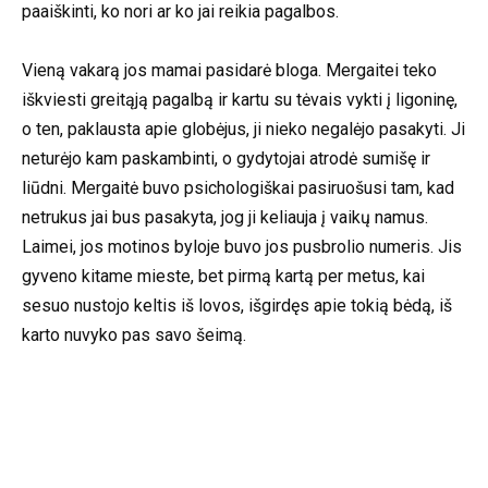
paaiškinti, ko nori ar ko jai reikia pagalbos.
Vieną vakarą jos mamai pasidarė bloga. Mergaitei teko
iškviesti greitąją pagalbą ir kartu su tėvais vykti į ligoninę,
o ten, paklausta apie globėjus, ji nieko negalėjo pasakyti. Ji
neturėjo kam paskambinti, o gydytojai atrodė sumišę ir
liūdni. Mergaitė buvo psichologiškai pasiruošusi tam, kad
netrukus jai bus pasakyta, jog ji keliauja į vaikų namus.
Laimei, jos motinos byloje buvo jos pusbrolio numeris. Jis
gyveno kitame mieste, bet pirmą kartą per metus, kai
sesuo nustojo keltis iš lovos, išgirdęs apie tokią bėdą, iš
karto nuvyko pas savo šeimą.