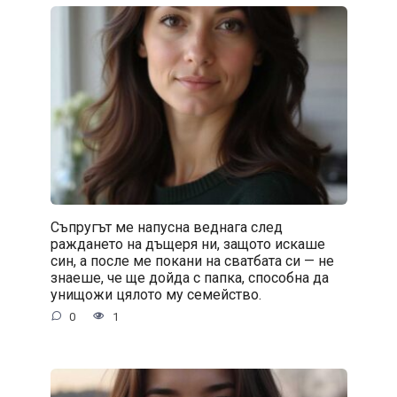
Съпругът ме напусна веднага след
раждането на дъщеря ни, защото искаше
син, а после ме покани на сватбата си — не
знаеше, че ще дойда с папка, способна да
унищожи цялото му семейство.
0
1