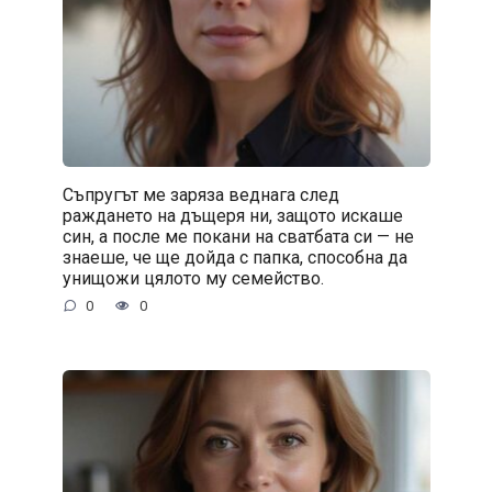
Съпругът ме заряза веднага след
раждането на дъщеря ни, защото искаше
син, а после ме покани на сватбата си — не
знаеше, че ще дойда с папка, способна да
унищожи цялото му семейство.
0
0