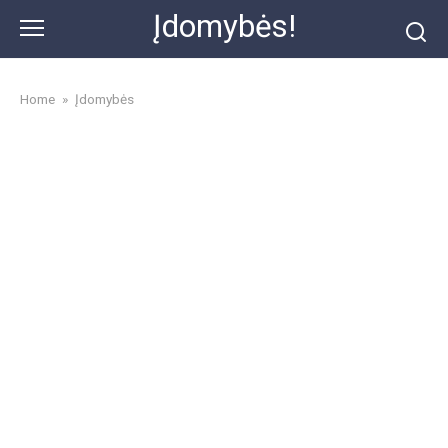
Skip
Įdomybės!
to
content
Home
»
Įdomybės