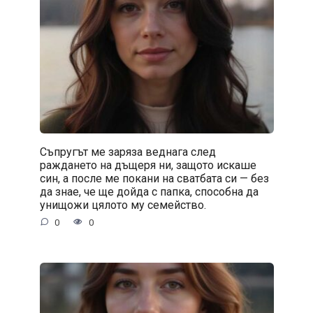
Съпругът ме заряза веднага след
раждането на дъщеря ни, защото искаше
син, а после ме покани на сватбата си — без
да знае, че ще дойда с папка, способна да
унищожи цялото му семейство.
0
0