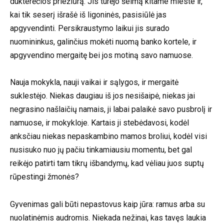
dukterėčios priežiūrą. Jis turėjo šeimą kitame mieste ir,
kai tik seserį išrašė iš ligoninės, pasisiūlė jas
apgyvendinti. Persikraustymo laikui jis surado
nuomininkus, galinčius mokėti nuomą banko kortele, ir
apgyvendino mergaitę bei jos motiną savo namuose.
Nauja mokykla, nauji vaikai ir sąlygos, ir mergaitė
suklestėjo. Niekas daugiau iš jos nesišaipė, niekas jai
negrasino našlaičių namais, ji labai palaikė savo pusbrolį ir
namuose, ir mokykloje. Kartais ji stebėdavosi, kodėl
anksčiau niekas nepaskambino mamos broliui, kodėl visi
nusisuko nuo jų pačiu tinkamiausiu momentu, bet gal
reikėjo patirti tam tikrų išbandymų, kad vėliau juos suptų
rūpestingi žmonės?
Gyvenimas gali būti nepastovus kaip jūra: ramus arba su
nuolatinėmis audromis. Niekada nežinai, kas tavęs laukia