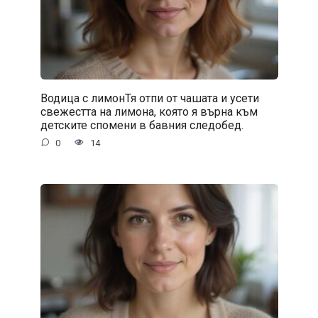
Водица с лимонТя отпи от чашата и усети
свежестта на лимона, която я върна към
детските спомени в бавния следобед.
0
14