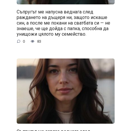
Съпругът ме напусна веднага след
раждането на дъщеря ни, защото искаше
син, а после ме покани на сватбата си — не
знаеше, че ще дойда с папка, способна да
унищожи цялото му семейство.
0
83