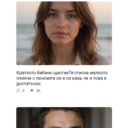
Краткото бабино щастиеТя стисна малкото
пликче с пенсията си и си каза, че и това е
достатъчно.
0
36