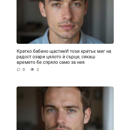
Кратко бабино щастиеИ този кратък миг на
радост озари цялото ѝ сърце, сякаш
времето бе спряло само за нея.
0
2