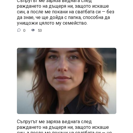
Съпругът ме заряза веднага след
раждането на дъщеря ни, защото искаше
син, а после ме покани на сватбата си — без
да знае, че ще дойда с папка, способна да
унищожи цялото му семейство.
0
53
Съпругът ме заряза веднага след
раждането на дъщеря ни, защото искаше
син, а после ме покани на сватбата си — не