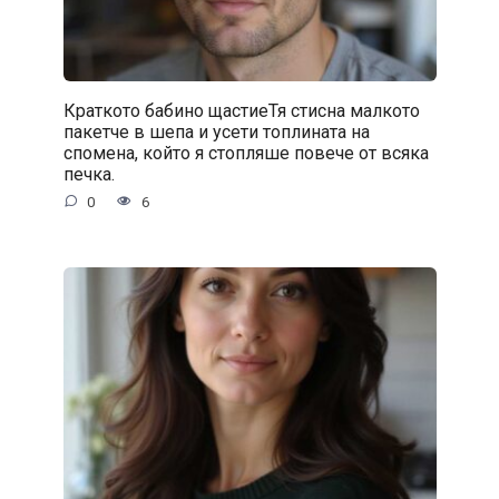
Краткото бабино щастиеТя стисна малкото
пакетче в шепа и усети топлината на
спомена, който я стопляше повече от всяка
печка.
0
6