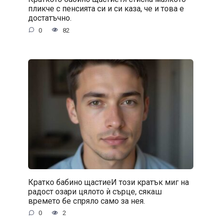
пликче с пенсията си и си каза, че и това е
достатъчно.
0
82
Кратко бабино щастиеИ този кратък миг на
радост озари цялото ѝ сърце, сякаш
времето бе спряло само за нея.
0
2