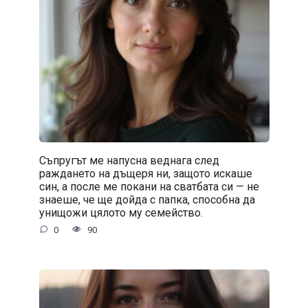
Съпругът ме напусна веднага след
раждането на дъщеря ни, защото искаше
син, а после ме покани на сватбата си — не
знаеше, че ще дойда с папка, способна да
унищожи цялото му семейство.
0
90