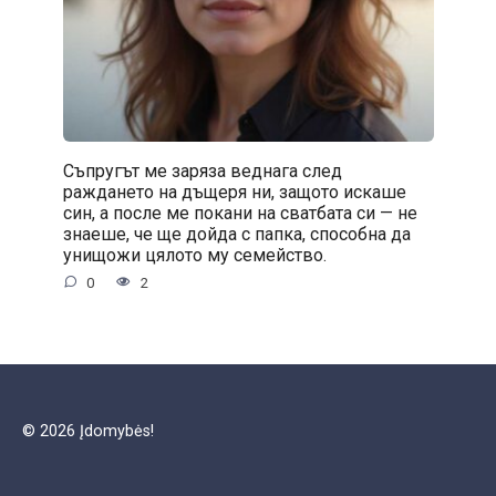
Съпругът ме заряза веднага след
раждането на дъщеря ни, защото искаше
син, а после ме покани на сватбата си — не
знаеше, че ще дойда с папка, способна да
унищожи цялото му семейство.
0
2
© 2026 Įdomybės!