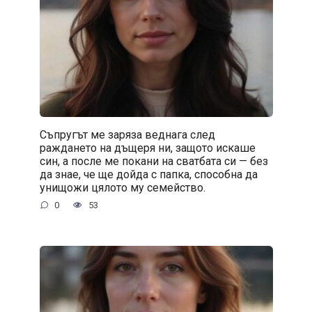
Съпругът ме заряза веднага след
раждането на дъщеря ни, защото искаше
син, а после ме покани на сватбата си — без
да знае, че ще дойда с папка, способна да
унищожи цялото му семейство.
0
53