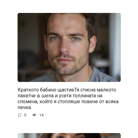
Краткото бабино щастиеТя стисна малкото
пакетче в шепа и усети топлината на
спомена, който я стопляше повече от всяка
печка.
0
14