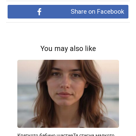
Share on Facebook
You may also like
Краткото бабино щастиеТя стисна малкото