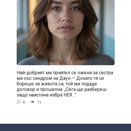
Най-добрият ми приятел се ожени за сестра
ми със синдром на Даун — Докато тя се
бореше за живота си, той ми подаде
договор и прошепна: „Сега ще разбереш
защо наистина избра НЕЯ…“
0
11