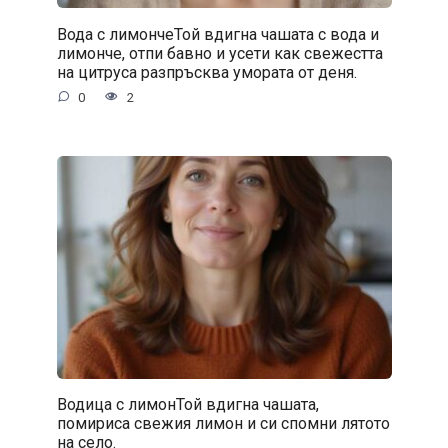
Вода с лимончеТой вдигна чашата с вода и
лимонче, отпи бавно и усети как свежестта
на цитруса разпръсква умората от деня.
0
2
Водица с лимонТой вдигна чашата,
помириса свежия лимон и си спомни лятото
на село.