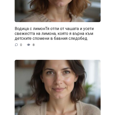
Водица с лимонТя отпи от чашата и усети
свежестта на лимона, която я върна към
детските спомени в бавния следобед.
0
8