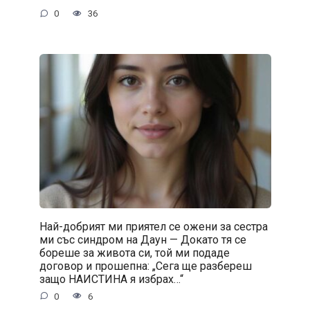
0
36
Най-добрият ми приятел се ожени за сестра
ми със синдром на Даун — Докато тя се
бореше за живота си, той ми подаде
договор и прошепна: „Сега ще разбереш
защо НАИСТИНА я избрах…“
0
6