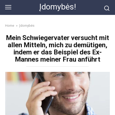
Skip
Įdomybės!
to
content
Home
»
Įdomybės
Mein Schwiegervater versucht mit
allen Mitteln, mich zu demütigen,
indem er das Beispiel des Ex-
Mannes meiner Frau anführt