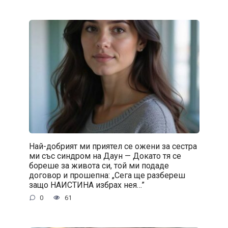
Най-добрият ми приятел се ожени за сестра
ми със синдром на Даун — Докато тя се
бореше за живота си, той ми подаде
договор и прошепна: „Сега ще разбереш
защо НАИСТИНА избрах нея…”
0
61