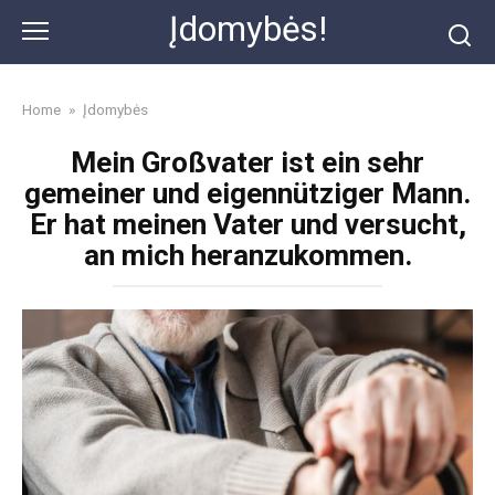
Skip
Įdomybės!
to
content
Home
»
Įdomybės
Mein Großvater ist ein sehr
gemeiner und eigennütziger Mann.
Er hat meinen Vater und versucht,
an mich heranzukommen.