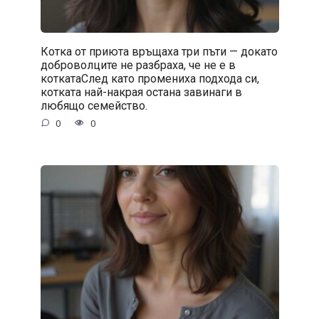
Котка от приюта връщаха три пъти — докато
доброволците не разбраха, че не е в
коткатаСлед като промениха подхода си,
котката най-накрая остана завинаги в
любящо семейство.
0
0