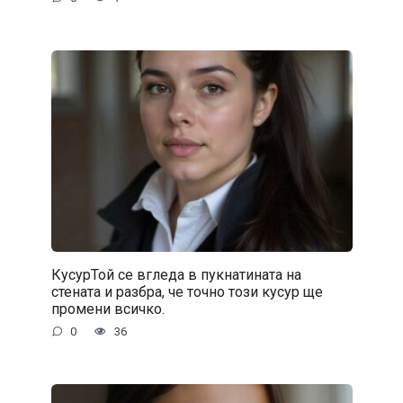
КусурТой се вгледа в пукнатината на
стената и разбра, че точно този кусур ще
промени всичко.
0
36