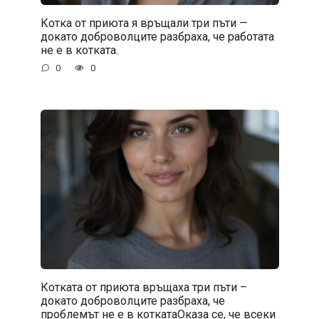
Котка от приюта я връщали три пъти —
докато доброволците разбраха, че работата
не е в котката.
0
0
Котката от приюта връщаха три пъти –
докато доброволците разбраха, че
проблемът не е в коткатаОказа се, че всеки