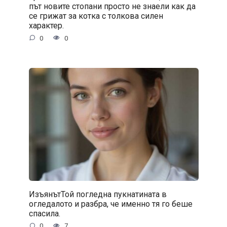
път новите стопани просто не знаели как да
се грижат за котка с толкова силен
характер.
0
0
ИзъянътТой погледна пукнатината в
огледалото и разбра, че именно тя го беше
спасила.
0
7