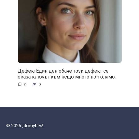
ДефектЕдин ден обаче този дефект се
оказа ключът към нещо много по-голямо.
0
3
© 2026 Įdomybės!