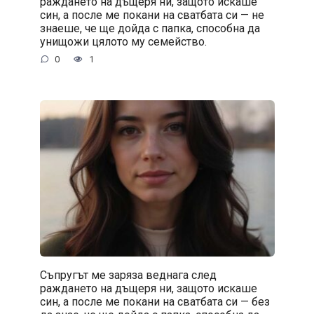
раждането на дъщеря ни, защото искаше
син, а после ме покани на сватбата си — не
знаеше, че ще дойда с папка, способна да
унищожи цялото му семейство.
0
1
Съпругът ме заряза веднага след
раждането на дъщеря ни, защото искаше
син, а после ме покани на сватбата си — без