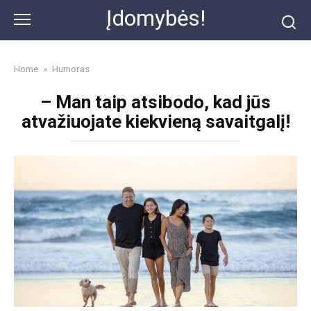
Skip
Įdomybės!
to
content
Home
»
Humoras
– Man taip atsibodo, kad jūs
atvažiuojate kiekvieną savaitgalį!