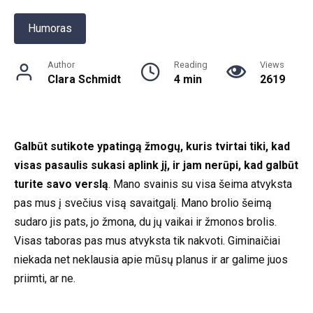
Humoras
Author
Reading
Views
Clara Schmidt
4 min
2619
Galbūt sutikote ypatingą žmogų, kuris tvirtai tiki, kad
visas pasaulis sukasi aplink jį, ir jam nerūpi, kad galbūt
turite savo verslą
. Mano svainis su visa šeima atvyksta
pas mus į svečius visą savaitgalį. Mano brolio šeimą
sudaro jis pats, jo žmona, du jų vaikai ir žmonos brolis.
Visas taboras pas mus atvyksta tik nakvoti. Giminaičiai
niekada net neklausia apie mūsų planus ir ar galime juos
priimti, ar ne.