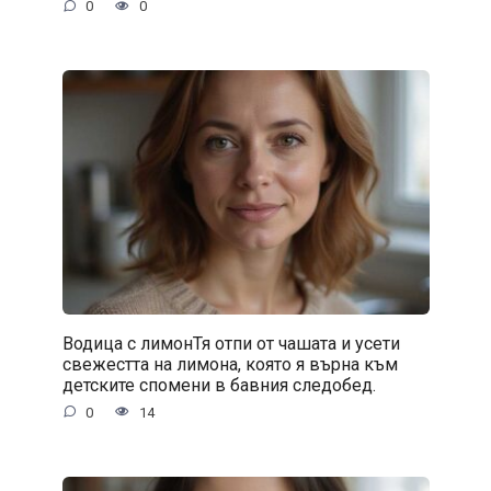
0
0
Водица с лимонТя отпи от чашата и усети
свежестта на лимона, която я върна към
детските спомени в бавния следобед.
0
14