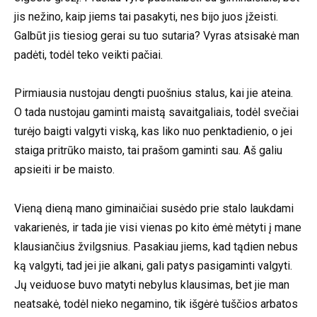
jis nežino, kaip jiems tai pasakyti, nes bijo juos įžeisti.
Galbūt jis tiesiog gerai su tuo sutaria? Vyras atsisakė man
padėti, todėl teko veikti pačiai.
Pirmiausia nustojau dengti puošnius stalus, kai jie ateina.
O tada nustojau gaminti maistą savaitgaliais, todėl svečiai
turėjo baigti valgyti viską, kas liko nuo penktadienio, o jei
staiga pritrūko maisto, tai prašom gaminti sau. Aš galiu
apsieiti ir be maisto.
Vieną dieną mano giminaičiai susėdo prie stalo laukdami
vakarienės, ir tada jie visi vienas po kito ėmė mėtyti į mane
klausiančius žvilgsnius. Pasakiau jiems, kad tądien nebus
ką valgyti, tad jei jie alkani, gali patys pasigaminti valgyti.
Jų veiduose buvo matyti nebylus klausimas, bet jie man
neatsakė, todėl nieko negamino, tik išgėrė tuščios arbatos