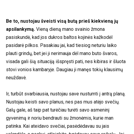
Be to, nustojau šveisti visą butą prieš kiekvieną jų
apsilankymą.
Vieną dieną mano svainio žmona
pasiskundė, kad jos dukros baltos kojinės kažkodėl
pasidarė pilkos. Pasakiau jai, kad tiesiog neturiu laiko
plauti grindų, bet jei ji nerimauja dėl mano buto švaros,
visada gali šią situaciją išspręsti pati, nes kibiras ir šluota
stovi vonios kambaryje. Daugiau ji manęs tokių klausimų
neuždavė.
Ir, turbūt svarbiausia, nustojau save nustumti į antrą planą.
Nustojau keisti savo planus, nes pas mus atėjo svečių.
Galų gale, aš taip pat turėčiau turėti savo asmeninį
gyvenimą ir noriu bendrauti su žmonėmis, kurie man
patinka. Kai ateidavo svečiai, pasėdėdavau su jais