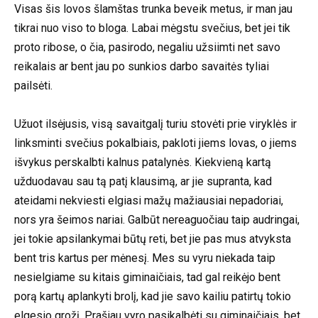
Visas šis lovos šlamštas trunka beveik metus, ir man jau
tikrai nuo viso to bloga. Labai mėgstu svečius, bet jei tik
proto ribose, o čia, pasirodo, negaliu užsiimti net savo
reikalais ar bent jau po sunkios darbo savaitės tyliai
pailsėti.
Užuot ilsėjusis, visą savaitgalį turiu stovėti prie viryklės ir
linksminti svečius pokalbiais, pakloti jiems lovas, o jiems
išvykus perskalbti kalnus patalynės. Kiekvieną kartą
užduodavau sau tą patį klausimą, ar jie supranta, kad
ateidami nekviesti elgiasi mažų mažiausiai nepadoriai,
nors yra šeimos nariai. Galbūt nereaguočiau taip audringai,
jei tokie apsilankymai būtų reti, bet jie pas mus atvyksta
bent tris kartus per mėnesį. Mes su vyru niekada taip
nesielgiame su kitais giminaičiais, tad gal reikėjo bent
porą kartų aplankyti brolį, kad jie savo kailiu patirtų tokio
elgesio grožį. Prašiau vyro pasikalbėti su giminaičiais, bet