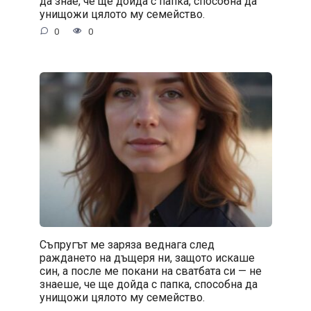
да знае, че ще дойда с папка, способна да
унищожи цялото му семейство.
0
0
Съпругът ме заряза веднага след
раждането на дъщеря ни, защото искаше
син, а после ме покани на сватбата си — не
знаеше, че ще дойда с папка, способна да
унищожи цялото му семейство.