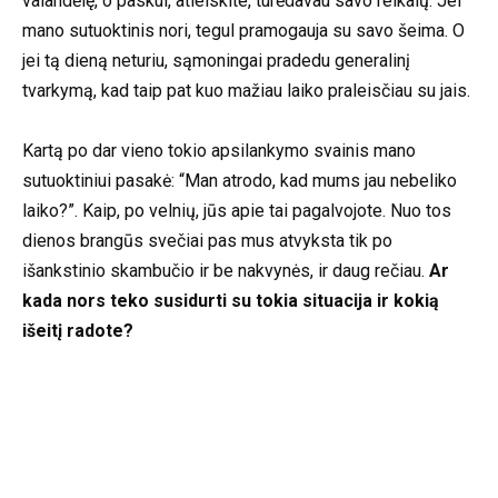
valandėlę, o paskui, atleiskite, turėdavau savo reikalų. Jei
mano sutuoktinis nori, tegul pramogauja su savo šeima. O
jei tą dieną neturiu, sąmoningai pradedu generalinį
tvarkymą, kad taip pat kuo mažiau laiko praleisčiau su jais.
Kartą po dar vieno tokio apsilankymo svainis mano
sutuoktiniui pasakė: “Man atrodo, kad mums jau nebeliko
laiko?”. Kaip, po velnių, jūs apie tai pagalvojote. Nuo tos
dienos brangūs svečiai pas mus atvyksta tik po
išankstinio skambučio ir be nakvynės, ir daug rečiau.
Ar
kada nors teko susidurti su tokia situacija ir kokią
išeitį radote?