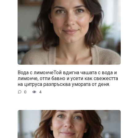
Вода с лимончеТой вдигна чашата с вода и
лимонче, отпи бавно и усети как свежестта
на цитруса разпръсква умората от деня.
0
4