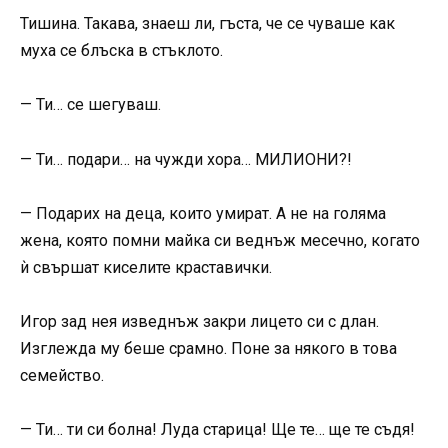
Тишина. Такава, знаеш ли, гъста, че се чуваше как
муха се блъска в стъклото.
— Ти… се шегуваш.
— Ти… подари… на чужди хора… МИЛИОНИ?!
— Подарих на деца, които умират. А не на голяма
жена, която помни майка си веднъж месечно, когато
ѝ свършат киселите краставички.
Игор зад нея изведнъж закри лицето си с длан.
Изглежда му беше срамно. Поне за някого в това
семейство.
— Ти… ти си болна! Луда старица! Ще те… ще те съдя!