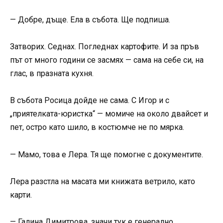
— Добре, дъще. Ела в събота. Ще подпиша.
Затворих. Седнах. Погледнах картофите. И за пръв
път от много години се засмях — сама на себе си, на
глас, в празната кухня.
В събота Росица дойде не сама. С Игор и с
„приятелката-юристка“ — момиче на около двайсет и
пет, остро като шило, в костюмче не по мярка.
— Мамо, това е Лера. Тя ще помогне с документите.
Лера разстла на масата ми книжата ветрило, като
карти.
— Галина Димитрова, значи тук е генерално