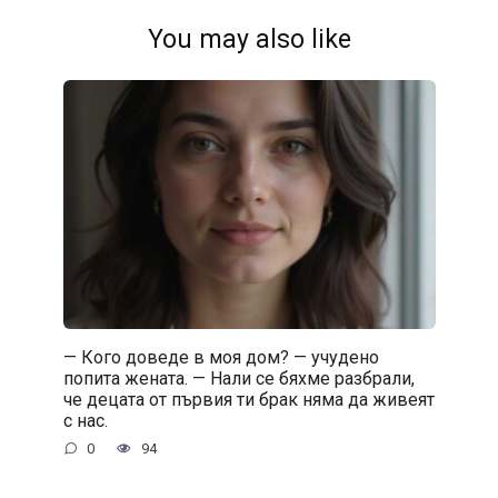
You may also like
— Кого доведе в моя дом? — учудено
попита жената. — Нали се бяхме разбрали,
че децата от първия ти брак няма да живеят
с нас.
0
94