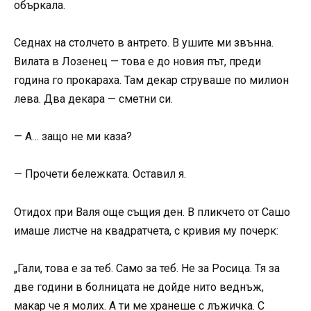
объркала.
Седнах на столчето в антрето. В ушите ми звънна.
Вилата в Лозенец — това е до новия път, преди
година го прокараха. Там декар струваше по милион
лева. Два декара — сметни си.
— А… защо не ми каза?
— Прочети бележката. Оставил я.
Отидох при Валя още същия ден. В пликчето от Сашо
имаше листче на квадратчета, с кривия му почерк:
„Гали, това е за теб. Само за теб. Не за Росица. Тя за
две години в болницата не дойде нито веднъж,
макар че я молих. А ти ме хранеше с лъжичка. С