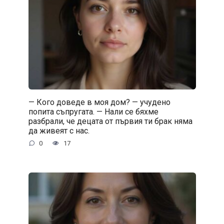
— Кого доведе в моя дом? — учудено
попита съпругата. — Нали се бяхме
разбрали, че децата от първия ти брак няма
да живеят с нас.
0
17