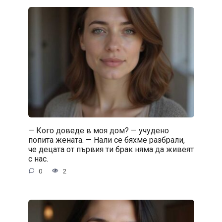
— Кого доведе в моя дом? — учудено
попита жената. — Нали се бяхме разбрали,
че децата от първия ти брак няма да живеят
с нас.
0
2