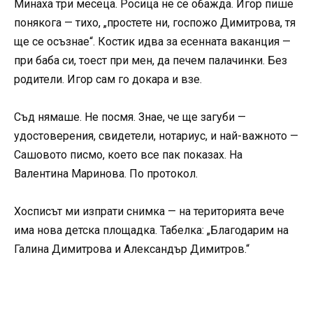
Минаха три месеца. Росица не се обажда. Игор пише
понякога — тихо, „простете ни, госпожо Димитрова, тя
ще се осъзнае“. Костик идва за есенната ваканция —
при баба си, тоест при мен, да печем палачинки. Без
родители. Игор сам го докара и взе.
Съд нямаше. Не посмя. Знае, че ще загуби —
удостоверения, свидетели, нотариус, и най-важното —
Сашовото писмо, което все пак показах. На
Валентина Маринова. По протокол.
Хосписът ми изпрати снимка — на територията вече
има нова детска площадка. Табелка: „Благодарим на
Галина Димитрова и Александър Димитров.“