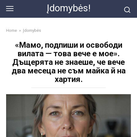
Skip
Įdomybės!
to
content
Home
»
Įdomybės
«Мамо, подпиши и освободи
вилата — това вече е мое».
Дъщерята не знаеше, че вече
два месеца не съм майка й на
хартия.