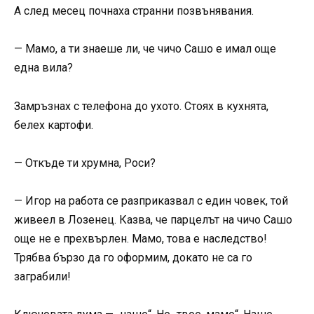
А след месец почнаха странни позвънявания.
— Мамо, а ти знаеше ли, че чичо Сашо е имал още
една вила?
Замръзнах с телефона до ухото. Стоях в кухнята,
белех картофи.
— Откъде ти хрумна, Роси?
— Игор на работа се разприказвал с един човек, той
живеел в Лозенец. Казва, че парцелът на чичо Сашо
още не е прехвърлен. Мамо, това е наследство!
Трябва бързо да го оформим, докато не са го
заграбили!