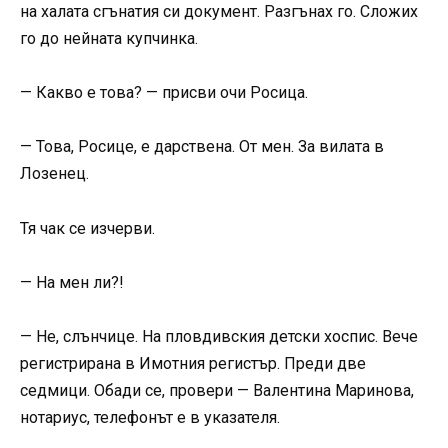
на халата сгънатия си документ. Разгънах го. Сложих
го до нейната купчинка.
— Какво е това? — присви очи Росица.
— Това, Росице, е дарствена. От мен. За вилата в
Лозенец.
Тя чак се изчерви.
— На мен ли?!
— Не, слънчице. На пловдивския детски хоспис. Вече
регистрирана в Имотния регистър. Преди две
седмици. Обади се, провери — Валентина Маринова,
нотариус, телефонът е в указателя.