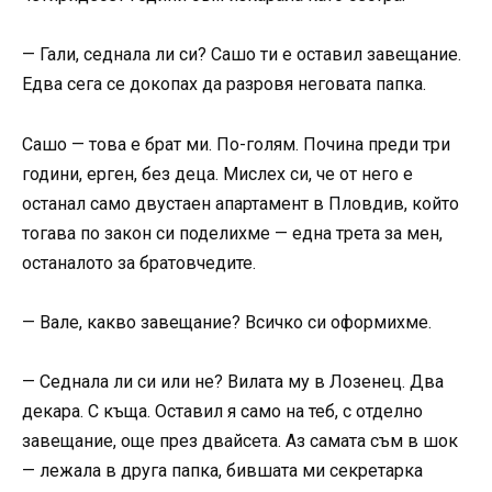
— Гали, седнала ли си? Сашо ти е оставил завещание.
Едва сега се докопах да разровя неговата папка.
Сашо — това е брат ми. По-голям. Почина преди три
години, ерген, без деца. Мислех си, че от него е
останал само двустаен апартамент в Пловдив, който
тогава по закон си поделихме — една трета за мен,
останалото за братовчедите.
— Вале, какво завещание? Всичко си оформихме.
— Седнала ли си или не? Вилата му в Лозенец. Два
декара. С къща. Оставил я само на теб, с отделно
завещание, още през двайсета. Аз самата съм в шок
— лежала в друга папка, бившата ми секретарка