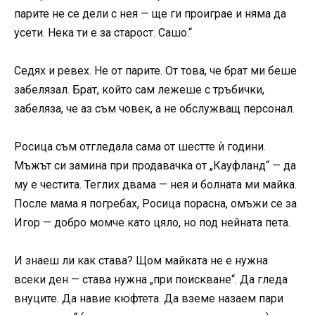
парите не се дели с нея — ще ги проиграе и няма да
усети. Нека ти е за старост. Сашо.“
Седях и ревех. Не от парите. От това, че брат ми беше
забелязал. Брат, който сам лежеше с тръбички,
забеляза, че аз съм човек, а не обслужващ персонал.
Росица съм отгледала сама от шестте ѝ години.
Мъжът си замина при продавачка от „Кауфланд“ — да
му е честита. Теглих двама — нея и болната ми майка.
После мама я погребах, Росица порасна, омъжи се за
Игор — добро момче като цяло, но под нейната пета.
И знаеш ли как става? Щом майката не е нужна
всеки ден — става нужна „при поискване“. Да гледа
внуците. Да навие кюфтета. Да вземе назаем пари