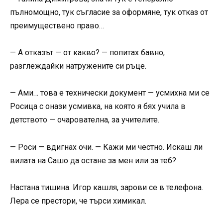
пълномощно, тук съгласие за оформяне, тук отказ от
преимуществено право…
— А отказът — от какво? — попитах бавно,
разглеждайки натружените си ръце.
— Ами… това е технически документ — усмихна ми се
Росица с онази усмивка, на която я бях учила в
детството — очарователна, за учителите.
— Роси — вдигнах очи. — Кажи ми честно. Искаш ли
вилата на Сашо да остане за мен или за теб?
Настана тишина. Игор кашля, зарови се в телефона.
Лера се престори, че търси химикал.