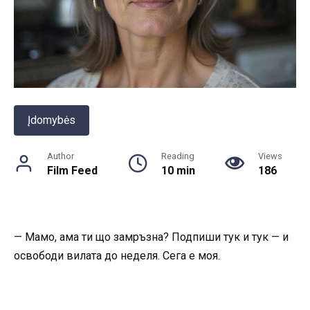
Įdomybės
Author
Reading
Views
Film Feed
10 min
186
— Мамо, ама ти що замръзна? Подпиши тук и тук — и
освободи вилата до неделя. Сега е моя.