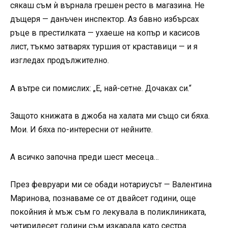
сякаш съм ѝ върнала грешен ресто в магазина. Не
дъщеря — данъчен инспектор. Аз бавно избърсах
ръце в престилката — ухаеше на копър и касисов
лист, тъкмо затварях туршия от краставици — и я
изгледах продължително.
А вътре си помислих: „Е, най-сетне. Дочаках си.“
Защото книжата в джоба на халата ми също си бяха.
Мои. И бяха по-интересни от нейните.
А всичко започна преди шест месеца…
През февруари ми се обади нотариусът — Валентина
Маринова, познаваме се от двайсет години, още
покойния ѝ мъж съм го лекувала в поликлиниката,
четиридесет години съм изкарала като сестра.