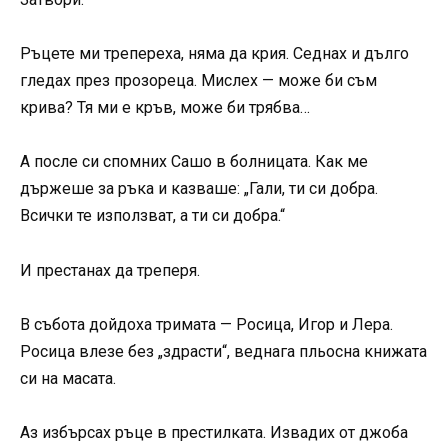
Ръцете ми трепереха, няма да крия. Седнах и дълго
гледах през прозореца. Мислех — може би съм
крива? Тя ми е кръв, може би трябва…
А после си спомних Сашо в болницата. Как ме
държеше за ръка и казваше: „Гали, ти си добра.
Всички те използват, а ти си добра.“
И престанах да треперя.
В събота дойдоха тримата — Росица, Игор и Лера.
Росица влезе без „здрасти“, веднага пльосна книжата
си на масата.
Аз избърсах ръце в престилката. Извадих от джоба