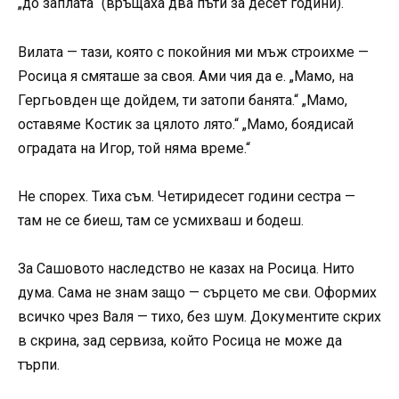
„до заплата“ (връщаха два пъти за десет години).
Вилата — тази, която с покойния ми мъж строихме —
Росица я смяташе за своя. Ами чия да е. „Мамо, на
Гергьовден ще дойдем, ти затопи банята.“ „Мамо,
оставяме Костик за цялото лято.“ „Мамо, боядисай
оградата на Игор, той няма време.“
Не спорех. Тиха съм. Четиридесет години сестра —
там не се биеш, там се усмихваш и бодеш.
За Сашовото наследство не казах на Росица. Нито
дума. Сама не знам защо — сърцето ме сви. Оформих
всичко чрез Валя — тихо, без шум. Документите скрих
в скрина, зад сервиза, който Росица не може да
търпи.