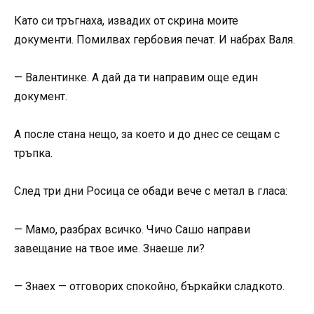
Като си тръгнаха, извадих от скрина моите
документи. Помилвах гербовия печат. И набрах Валя.
— Валентинке. А дай да ти направим още един
документ.
А после стана нещо, за което и до днес се сещам с
тръпка.
След три дни Росица се обади вече с метал в гласа:
— Мамо, разбрах всичко. Чичо Сашо направи
завещание на твое име. Знаеше ли?
— Знаех — отговорих спокойно, бъркайки сладкото.