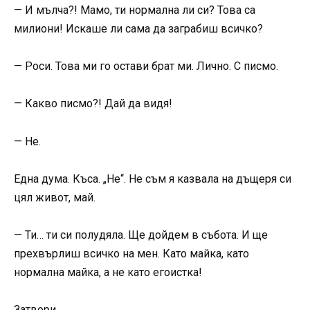
— И мълча?! Мамо, ти нормална ли си? Това са
милиони! Искаше ли сама да заграбиш всичко?
— Роси. Това ми го остави брат ми. Лично. С писмо.
— Какво писмо?! Дай да видя!
— Не.
Една дума. Къса. „Не“. Не съм я казвала на дъщеря си
цял живот, май.
— Ти… ти си полудяла. Ще дойдем в събота. И ще
прехвърлиш всичко на мен. Като майка, като
нормална майка, а не като егоистка!
Затвори.