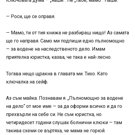
Ключовата дума — „наше“. Не „твое, мамо“. Наше.
— Роси, ще се оправя.
— Мамо, ти от тия книжа не разбираш нищо! Аз самата
ще го направя. Само ми подпиши едно пълномощно
— за водене на наследственото дело. Имам
приятелка юристка, казва, че така е най-лесно.
Тогава нещо щракна в главата ми. Тихо. Като
ключалка на сейф.
Аз съм майка. Познавам я. „Пълномощно за водене
на дело“ от мое име — за да оформи всичко и да го
прехвърли на себе си. Не съм юристка, но
четиридесет години слушах болнични клюки — там
такива схеми се въртяха, че мама не горюй.