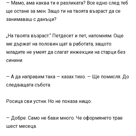
— Мамо, ама каква ти е разликата? Все едно след теб
ще остане за мен. Защо ти на твоята възраст да се
занимаваш с данъци?
„На твоята възраст.“ Петдесет и пет, напомням. Още
ме държат на половин щат в работата, защото
младите не умеят да слагат инжекции на старци без
синини.
— А да направим така — казах тихо. — Ще помисля. До
следващата събота.
Росица сви устни. Но не показа нищо.
— Добре. Само не бави много. Че оформянето трае
шест месеца.