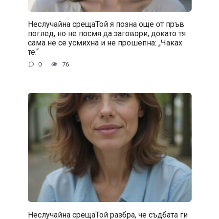
Неслучайна срещаТой я позна още от пръв
поглед, но не посмя да заговори, докато тя
сама не се усмихна и не прошепна: „Чаках
те.“
0
76
Неслучайна срещаТой разбра, че съдбата ги