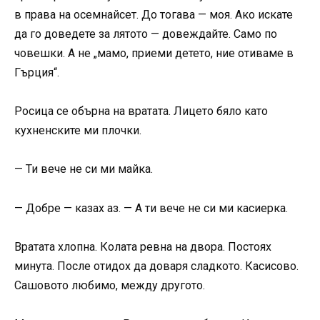
в права на осемнайсет. До тогава — моя. Ако искате
да го доведете за лятото — довеждайте. Само по
човешки. А не „мамо, приеми детето, ние отиваме в
Гърция“.
Росица се обърна на вратата. Лицето бяло като
кухненските ми плочки.
— Ти вече не си ми майка.
— Добре — казах аз. — А ти вече не си ми касиерка.
Вратата хлопна. Колата ревна на двора. Постоях
минута. После отидох да доваря сладкото. Касисово.
Сашовото любимо, между другото.