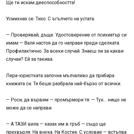
Ще ти искам дееспособността!
Усмихнах се. Тихо. С ъгълчето на устата.
— Проверявай, дъще. Удостоверение от психиатър си
имам — Валя настоя да го направя преди сделката.
Профилактично. За всеки случай. Знаеш ли за какви
случаи? Ей за такива.
Лера-юристката започна мълчаливо да прибира
книжата си. Тя беше разбрала най-бързо от всички.
— Роси, да вървим — промърмори тя. — Тук… нищо не
може да се направи.
— А ТАЗИ вила — казах им в гръб — също ще
прехвърля. На внука. На Костик. С условие — встъпва