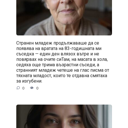
Странен младеж продължаваше да се
появява на вратата на 83-годишната ми
съседка — един ден влязох вътре и не
повярвах на очите сиТам, на масата в хола,
седяха още трима възрастни съседи, а
странният младеж четеше на глас писма от
тяхната младост, които те отдавна смятаха
за изгубени.
0
0