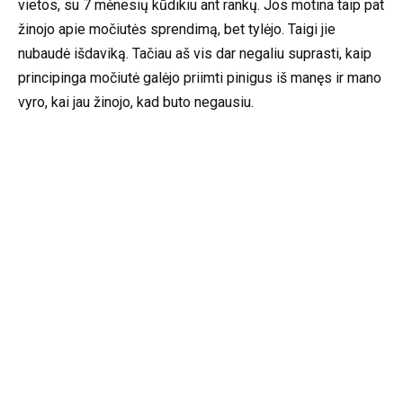
vietos, su 7 mėnesių kūdikiu ant rankų. Jos motina taip pat
žinojo apie močiutės sprendimą, bet tylėjo. Taigi jie
nubaudė išdaviką. Tačiau aš vis dar negaliu suprasti, kaip
principinga močiutė galėjo priimti pinigus iš manęs ir mano
vyro, kai jau žinojo, kad buto negausiu.