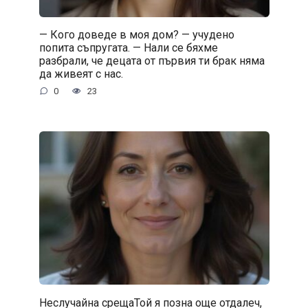
— Кого доведе в моя дом? — учудено
попита съпругата. — Нали се бяхме
разбрали, че децата от първия ти брак няма
да живеят с нас.
0
23
Неслучайна срещаТой я позна още отдалеч,