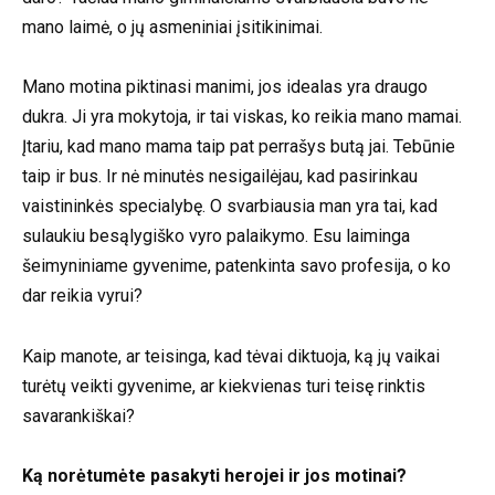
mano laimė, o jų asmeniniai įsitikinimai.
Mano motina piktinasi manimi, jos idealas yra draugo
dukra. Ji yra mokytoja, ir tai viskas, ko reikia mano mamai.
Įtariu, kad mano mama taip pat perrašys butą jai. Tebūnie
taip ir bus. Ir nė minutės nesigailėjau, kad pasirinkau
vaistininkės specialybę. O svarbiausia man yra tai, kad
sulaukiu besąlygiško vyro palaikymo. Esu laiminga
šeimyniniame gyvenime, patenkinta savo profesija, o ko
dar reikia vyrui?
Kaip manote, ar teisinga, kad tėvai diktuoja, ką jų vaikai
turėtų veikti gyvenime, ar kiekvienas turi teisę rinktis
savarankiškai?
Ką norėtumėte pasakyti herojei ir jos motinai?