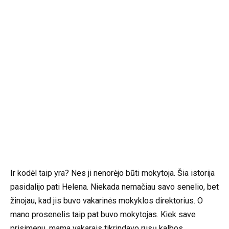
Ir kodėl taip yra? Nes ji nenorėjo būti mokytoja. Šia istorija
pasidalijo pati Helena. Niekada nemačiau savo senelio, bet
žinojau, kad jis buvo vakarinės mokyklos direktorius. O
mano prosenelis taip pat buvo mokytojas. Kiek save
prisimenu, mama vakarais tikrindavo rusų kalbos