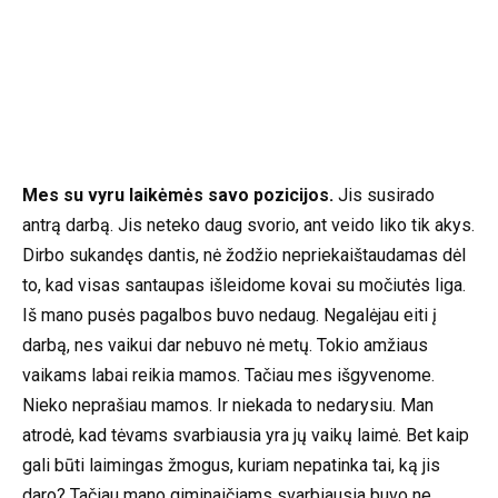
Mes su vyru laikėmės savo pozicijos.
Jis susirado
antrą darbą. Jis neteko daug svorio, ant veido liko tik akys.
Dirbo sukandęs dantis, nė žodžio nepriekaištaudamas dėl
to, kad visas santaupas išleidome kovai su močiutės liga.
Iš mano pusės pagalbos buvo nedaug. Negalėjau eiti į
darbą, nes vaikui dar nebuvo nė metų. Tokio amžiaus
vaikams labai reikia mamos. Tačiau mes išgyvenome.
Nieko neprašiau mamos. Ir niekada to nedarysiu. Man
atrodė, kad tėvams svarbiausia yra jų vaikų laimė. Bet kaip
gali būti laimingas žmogus, kuriam nepatinka tai, ką jis
daro? Tačiau mano giminaičiams svarbiausia buvo ne