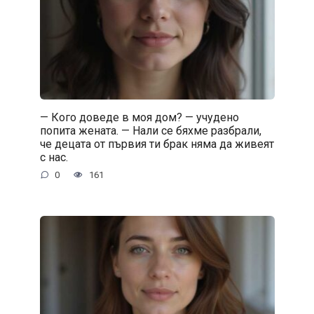
— Кого доведе в моя дом? — учудено
попита жената. — Нали се бяхме разбрали,
че децата от първия ти брак няма да живеят
с нас.
0
161