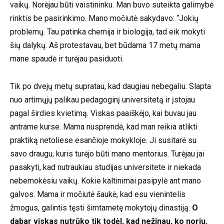
vaikų. Norėjau būti vaistininku. Man buvo suteikta galimybė
rinktis be pasirinkimo. Mano močiutė sakydavo: “Jokių
problemų. Tau patinka chemija ir biologija, tad eik mokyti
šių dalykų. Aš protestavau, bet būdama 17 metų mama
mane spaudė ir turėjau pasiduoti.
Tik po dvejų metų supratau, kad daugiau nebegaliu. Slapta
nuo artimųjų palikau pedagoginį universitetą ir įstojau
pagal širdies kvietimą. Viskas paaiškėjo, kai buvau jau
antrame kurse. Mama nusprendė, kad man reikia atlikti
praktiką netoliese esančioje mokykloje. Ji susitarė su
savo draugu, kuris turėjo būti mano mentorius. Turėjau jai
pasakyti, kad nutraukiau studijas universitete ir niekada
nebemokėsiu vaikų. Kokie kaltinimai pasipylė ant mano
galvos. Mama ir močiutė šaukė, kad esu vienintelis
žmogus, galintis tęsti šimtametę mokytojų dinastiją.
O
dabar viskas nutrūko tik todėl, kad nežinau, ko noriu.