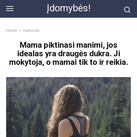
Skip
Įdomybės!
to
content
Home
»
Humoras
Mama piktinasi manimi, jos
idealas yra draugės dukra. Ji
mokytoja, o mamai tik to ir reikia.