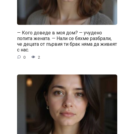
— Кого доведе в моя дом? — учудено
попита жената. — Нали се бяхме разбрали,
че децата от първия ти брак няма да живеят
с нас.
0
2