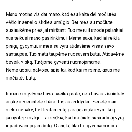
Mano motina vis dar mano, kad esu kalta dėl močiutės
vėžio ir senelio širdies smūgio. Bet mes su močiute
susitaikėme prieš jai mirštant. Tuo metu ji atrodė palankiai
nusiteikusi mano pasirinkimui. Mama sakė, kad jai reikia
pinigų gydymui, ir mes su vyru atidavėme visas savo
santaupas. Tuo metu taupėme nuosavam butui. Atidavėme
beveik viską. Turėjome gyventi nuomojamame.
Nemeluosiu, galvojau apie tai, kad kai mirsime, gausime
močiutės butą.
Ir mano mąstyme buvo sveiko proto, nes buvau vienintelė
anūkė ir vienintelė dukra. Tačiau aš klydau. Senelė man
nieko nesakė, bet testamentą parašė anūkui vyro, kurį
jaunystėje mylėjo. Tai reiškia, kad močiutė susirado šį vyrą
ir padovanojo jam butą. O anūkė liko be gyvenamosios