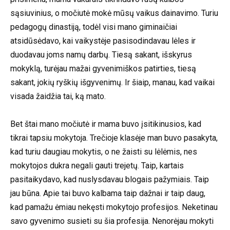
sąsiuvinius, o močiutė mokė mūsų vaikus dainavimo. Turiu
pedagogų dinastiją, todėl visi mano giminaičiai
atsidūsėdavo, kai vaikystėje pasisodindavau lėles ir
duodavau joms namų darbų. Tiesą sakant, išskyrus
mokyklą, turėjau mažai gyvenimiškos patirties, tiesą
sakant, jokių ryškių išgyvenimų. Ir šiaip, manau, kad vaikai
visada žaidžia tai, ką mato.
Bet štai mano močiutė ir mama buvo įsitikinusios, kad
tikrai tapsiu mokytoja. Trečioje klasėje man buvo pasakyta,
kad turiu daugiau mokytis, o ne žaisti su lėlėmis, nes
mokytojos dukra negali gauti trejetų. Taip, kartais
pasitaikydavo, kad nuslysdavau blogais pažymiais. Taip
jau būna. Apie tai buvo kalbama taip dažnai ir taip daug,
kad pamažu ėmiau nekęsti mokytojo profesijos. Neketinau
savo gyvenimo susieti su šia profesija. Nenorėjau mokyti