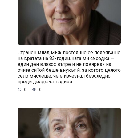
Странен млад мъж постоянно се появяваше
на вратата на 83-годишната ми съседка —
един ден влязох вътре и не повярвах на
очите сиТой беше внукът ѝ, за когото цялото
село мислеше, че е изчезнал безследно
преди двадесет години.
0
0