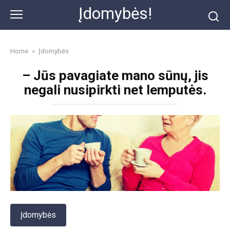
Skip
Įdomybės!
to
content
Home
»
Įdomybės
– Jūs pavagiate mano sūnų, jis
negali nusipirkti net lemputės.
Įdomybės