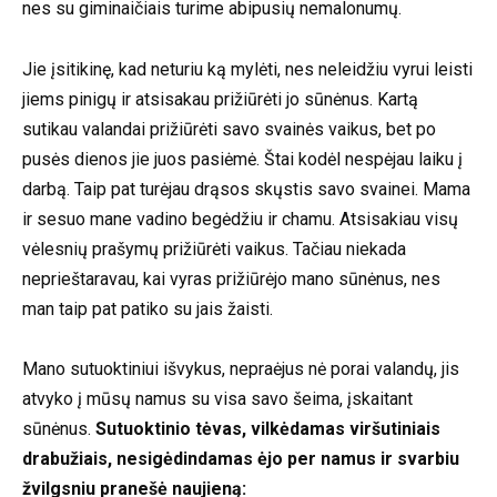
nes su giminaičiais turime abipusių nemalonumų.
Jie įsitikinę, kad neturiu ką mylėti, nes neleidžiu vyrui leisti
jiems pinigų ir atsisakau prižiūrėti jo sūnėnus. Kartą
sutikau valandai prižiūrėti savo svainės vaikus, bet po
pusės dienos jie juos pasiėmė. Štai kodėl nespėjau laiku į
darbą. Taip pat turėjau drąsos skųstis savo svainei. Mama
ir sesuo mane vadino begėdžiu ir chamu. Atsisakiau visų
vėlesnių prašymų prižiūrėti vaikus. Tačiau niekada
neprieštaravau, kai vyras prižiūrėjo mano sūnėnus, nes
man taip pat patiko su jais žaisti.
Mano sutuoktiniui išvykus, nepraėjus nė porai valandų, jis
atvyko į mūsų namus su visa savo šeima, įskaitant
sūnėnus.
Sutuoktinio tėvas, vilkėdamas viršutiniais
drabužiais, nesigėdindamas ėjo per namus ir svarbiu
žvilgsniu pranešė naujieną: