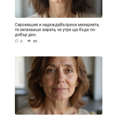
Сиромашия и надеждаВъпреки мизерията,
тя запазваше вярата, че утре ще бъде по-
добър ден.
0
89