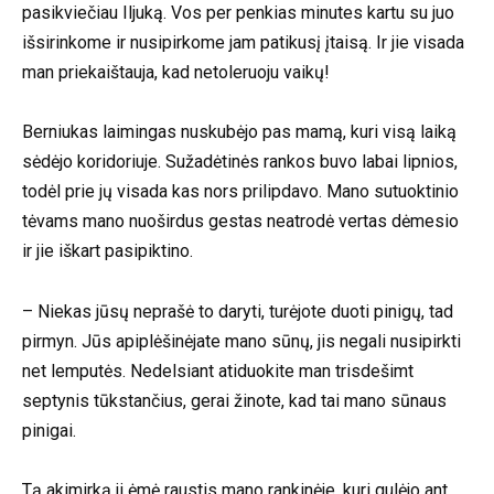
pasikviečiau Iljuką. Vos per penkias minutes kartu su juo
išsirinkome ir nusipirkome jam patikusį įtaisą. Ir jie visada
man priekaištauja, kad netoleruoju vaikų!
Berniukas laimingas nuskubėjo pas mamą, kuri visą laiką
sėdėjo koridoriuje. Sužadėtinės rankos buvo labai lipnios,
todėl prie jų visada kas nors prilipdavo. Mano sutuoktinio
tėvams mano nuoširdus gestas neatrodė vertas dėmesio
ir jie iškart pasipiktino.
– Niekas jūsų neprašė to daryti, turėjote duoti pinigų, tad
pirmyn. Jūs apiplėšinėjate mano sūnų, jis negali nusipirkti
net lemputės. Nedelsiant atiduokite man trisdešimt
septynis tūkstančius, gerai žinote, kad tai mano sūnaus
pinigai.
Tą akimirką ji ėmė raustis mano rankinėje, kuri gulėjo ant