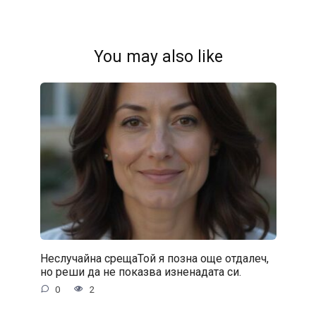
You may also like
Неслучайна срещаТой я позна още отдалеч,
но реши да не показва изненадата си.
0
2