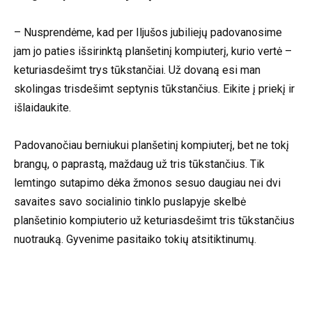
– Nusprendėme, kad per Iljušos jubiliejų padovanosime
jam jo paties išsirinktą planšetinį kompiuterį, kurio vertė –
keturiasdešimt trys tūkstančiai. Už dovaną esi man
skolingas trisdešimt septynis tūkstančius. Eikite į priekį ir
išlaidaukite.
Padovanočiau berniukui planšetinį kompiuterį, bet ne tokį
brangų, o paprastą, maždaug už tris tūkstančius. Tik
lemtingo sutapimo dėka žmonos sesuo daugiau nei dvi
savaites savo socialinio tinklo puslapyje skelbė
planšetinio kompiuterio už keturiasdešimt tris tūkstančius
nuotrauką. Gyvenime pasitaiko tokių atsitiktinumų.