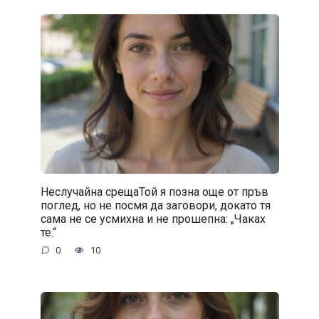
Неслучайна срещаТой я позна още от пръв
поглед, но не посмя да заговори, докато тя
сама не се усмихна и не прошепна: „Чаках
те.“
0
10