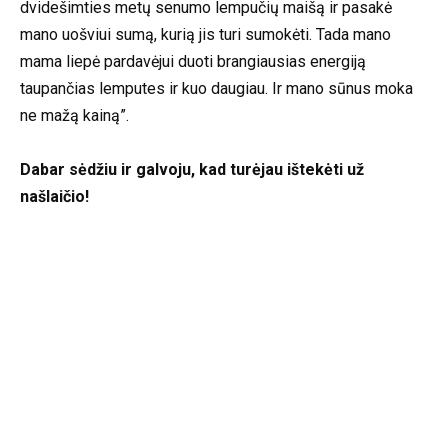
dvidešimties metų senumo lempučių maišą ir pasakė
mano uošviui sumą, kurią jis turi sumokėti. Tada mano
mama liepė pardavėjui duoti brangiausias energiją
taupančias lemputes ir kuo daugiau. Ir mano sūnus moka
ne mažą kainą”.
Dabar sėdžiu ir galvoju, kad turėjau ištekėti už
našlaičio!