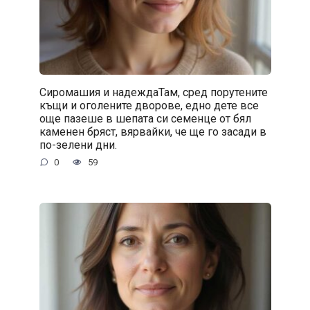
Сиромашия и надеждаТам, сред порутените
къщи и оголените дворове, едно дете все
още пазеше в шепата си семенце от бял
каменен бряст, вярвайки, че ще го засади в
по-зелени дни.
0
59