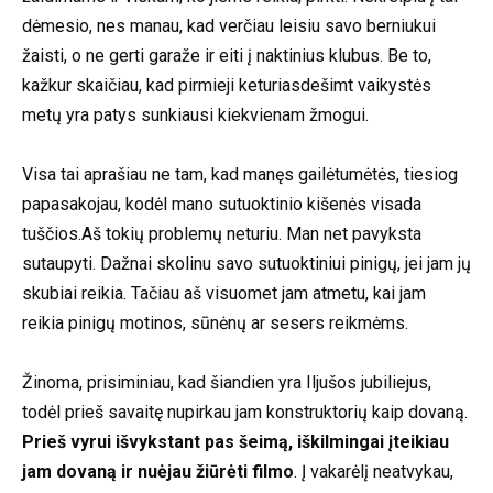
dėmesio, nes manau, kad verčiau leisiu savo berniukui
žaisti, o ne gerti garaže ir eiti į naktinius klubus. Be to,
kažkur skaičiau, kad pirmieji keturiasdešimt vaikystės
metų yra patys sunkiausi kiekvienam žmogui.
Visa tai aprašiau ne tam, kad manęs gailėtumėtės, tiesiog
papasakojau, kodėl mano sutuoktinio kišenės visada
tuščios.Aš tokių problemų neturiu. Man net pavyksta
sutaupyti. Dažnai skolinu savo sutuoktiniui pinigų, jei jam jų
skubiai reikia. Tačiau aš visuomet jam atmetu, kai jam
reikia pinigų motinos, sūnėnų ar sesers reikmėms.
Žinoma, prisiminiau, kad šiandien yra Iljušos jubiliejus,
todėl prieš savaitę nupirkau jam konstruktorių kaip dovaną.
Prieš vyrui išvykstant pas šeimą, iškilmingai įteikiau
jam dovaną ir nuėjau žiūrėti filmo
. Į vakarėlį neatvykau,