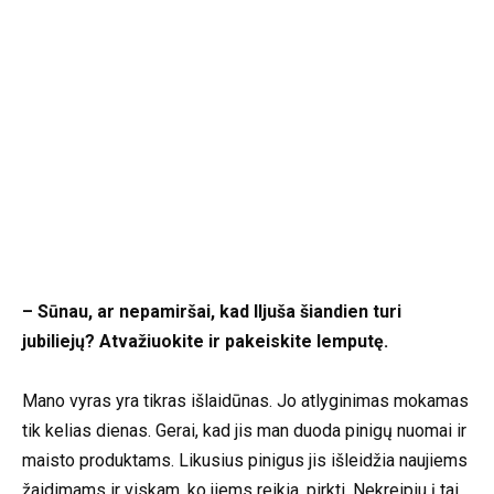
– Sūnau, ar nepamiršai, kad Iljuša šiandien turi
jubiliejų? Atvažiuokite ir pakeiskite lemputę.
Mano vyras yra tikras išlaidūnas. Jo atlyginimas mokamas
tik kelias dienas. Gerai, kad jis man duoda pinigų nuomai ir
maisto produktams. Likusius pinigus jis išleidžia naujiems
žaidimams ir viskam, ko jiems reikia, pirkti. Nekreipiu į tai