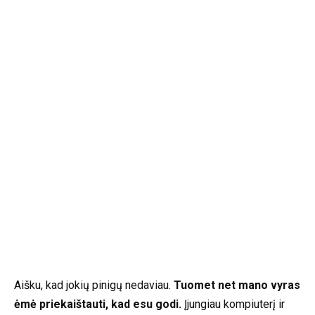
Aišku, kad jokių pinigų nedaviau.
Tuomet net mano vyras
ėmė priekaištauti, kad esu godi.
Įjungiau kompiuterį ir