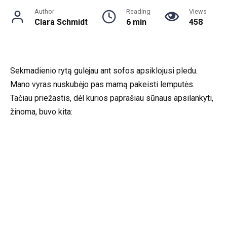
Author
Reading
Views
Clara Schmidt
6 min
458
Sekmadienio rytą gulėjau ant sofos apsiklojusi pledu.
Mano vyras nuskubėjo pas mamą pakeisti lemputės.
Tačiau priežastis, dėl kurios paprašiau sūnaus apsilankyti,
žinoma, buvo kita: