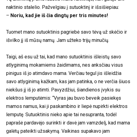
naktinio stalelio. Pažvelgiau į sutuoktinį ir išsišiepiau:
–
Noriu, kad jie iš čia dingtų per tris minutes!
Tuomet mano sutuoktinis pagriebė savo tėvą už skėčio ir
išvilko jį iš mūsų namų. Jam užteko trijų minučių.
Taigi, aš esu už tai, kad mano sutuoktinis išleistų savo
atlyginimą mokamiems žaidimams, nes anksčiau visus
pinigus iš jo atimdavo mama. Verčiau tegul jis išleidžia
savo atlyginimą kažkam, kas jam patinka, o ne verčia šiuos
niekšus jį iš jo atimti. Pavyzdžiui, šiandienos įvykis su
elektros lemputėmis: “Vyras jau buvo beveik pasiekęs
mamos namus, kai ji paskambino ir liepė nupirkti elektros
lemputę. Sutuoktinis nieko apie tai nesupranta, todėl
paprašė pardavėjo surinkti ir davė jam vamzdelį, kad mama
galėtų pateikti užsakymą. Vaikinas supakavo jam