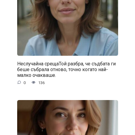
Неслучайна срещаТой разбра, че съдбата ги
беше събрала отново, точно когато най-
малко очакваше.
0
136