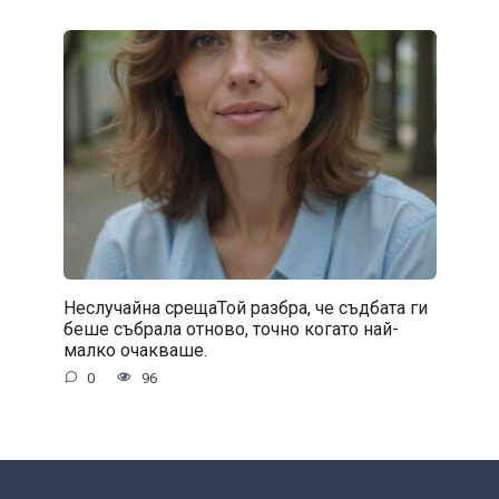
Неслучайна срещаТой разбра, че съдбата ги
беше събрала отново, точно когато най-
малко очакваше.
0
96