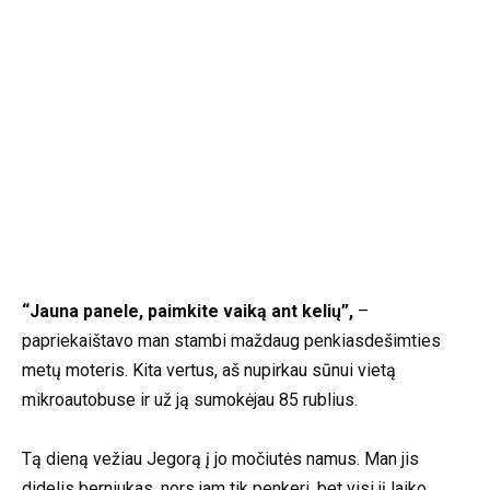
“Jauna panele, paimkite vaiką ant kelių”,
–
papriekaištavo man stambi maždaug penkiasdešimties
metų moteris. Kita vertus, aš nupirkau sūnui vietą
mikroautobuse ir už ją sumokėjau 85 rublius.
Tą dieną vežiau Jegorą į jo močiutės namus. Man jis
didelis berniukas, nors jam tik penkeri, bet visi jį laiko