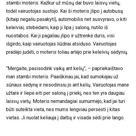
stambi moteris. Kažkur už mūsų dar buvo laisvų vietų,
todėl vairuotojas sustojo. Kai ši moteris įlipo į autobusą
(kitaip negaliu pasakyti), automobilis net susvyravo, o kiti
keleiviai, stebėdami, kaip ji lipa į saloną, nutilo iš
nuostabos. Kai ji pagaliau įlipo ir užtrenkė duris, visi
išgirdo, kaip vairuotojas liūdnai atsiduso. Vairuotojas
pradėjo judėti, o moteris toliau artėjo prie keleivių sėdynių.
“Mergaite, pasisodink vaiką ant kelių”, – papriekaištavo
man stambi moteris. Paaiškinau jai, kad sumokėjau už
sūnaus sėdynę ir nesodinsiu jo ant kelių. Vairuotojas mane
užtarė ir liepė eiti per saloną į priekį, nes ten yra daugiau
laisvų vietų. Moteris nemandagiai sumurmėjo, kad jai turi
būti suteikta vieta, nes mums lengviau persėsti į kitas
vietas. Ji nuolat keliauja į darbą ir visada sėdi prie lango.