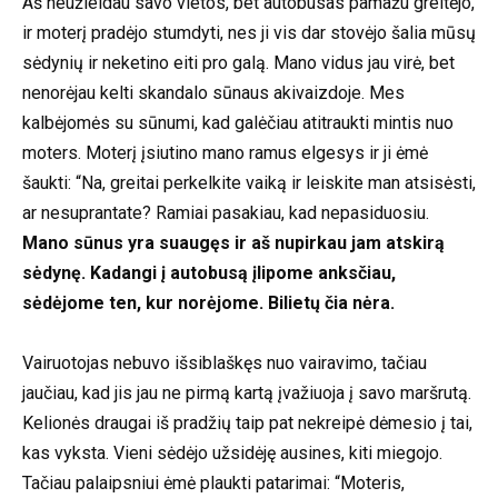
Aš neužleidau savo vietos, bet autobusas pamažu greitėjo,
ir moterį pradėjo stumdyti, nes ji vis dar stovėjo šalia mūsų
sėdynių ir neketino eiti pro galą. Mano vidus jau virė, bet
nenorėjau kelti skandalo sūnaus akivaizdoje. Mes
kalbėjomės su sūnumi, kad galėčiau atitraukti mintis nuo
moters. Moterį įsiutino mano ramus elgesys ir ji ėmė
šaukti: “Na, greitai perkelkite vaiką ir leiskite man atsisėsti,
ar nesuprantate? Ramiai pasakiau, kad nepasiduosiu.
Mano sūnus yra suaugęs ir aš nupirkau jam atskirą
sėdynę. Kadangi į autobusą įlipome anksčiau,
sėdėjome ten, kur norėjome. Bilietų čia nėra.
Vairuotojas nebuvo išsiblaškęs nuo vairavimo, tačiau
jaučiau, kad jis jau ne pirmą kartą įvažiuoja į savo maršrutą.
Kelionės draugai iš pradžių taip pat nekreipė dėmesio į tai,
kas vyksta. Vieni sėdėjo užsidėję ausines, kiti miegojo.
Tačiau palaipsniui ėmė plaukti patarimai: “Moteris,