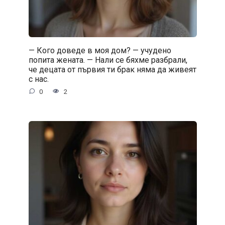
— Кого доведе в моя дом? — учудено
попита жената. — Нали се бяхме разбрали,
че децата от първия ти брак няма да живеят
с нас.
0
2