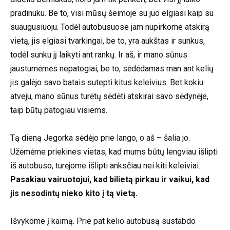
pradinuku. Be to, visi mūsų šeimoje su juo elgiasi kaip su
suaugusiuoju. Todėl autobusuose jam nupirkome atskirą
vietą, jis elgiasi tvarkingai, be to, yra aukštas ir sunkus,
todėl sunku jį laikyti ant rankų. Ir aš, ir mano sūnus
jaustumėmės nepatogiai, be to, sėdėdamas man ant kelių
jis galėjo savo batais sutepti kitus keleivius. Bet kokiu
atveju, mano sūnus turėtų sėdėti atskirai savo sėdynėje,
taip būtų patogiau visiems.
Tą dieną Jegorka sėdėjo prie lango, o aš – šalia jo.
Užėmėme priekines vietas, kad mums būtų lengviau išlipti
iš autobuso, turėjome išlipti anksčiau nei kiti keleiviai.
Pasakiau vairuotojui, kad bilietą pirkau ir vaikui, kad
jis nesodintų nieko kito į tą vietą.
Išvykome į kaimą. Prie pat kelio autobusą sustabdo