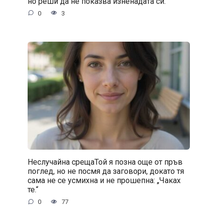
но реши да не показва изненадата си.
0
3
Неслучайна срещаТой я позна още от пръв
поглед, но не посмя да заговори, докато тя
сама не се усмихна и не прошепна: „Чаках
те.“
0
77