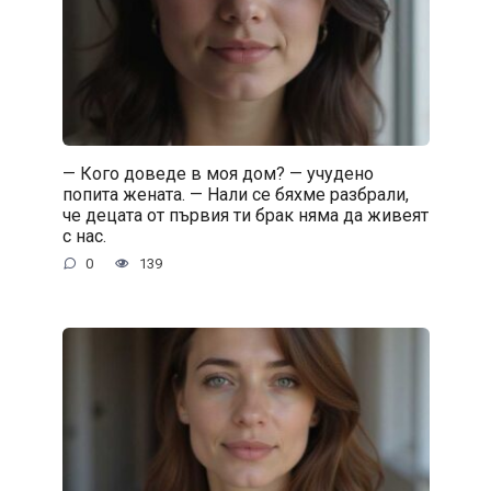
— Кого доведе в моя дом? — учудено
попита жената. — Нали се бяхме разбрали,
че децата от първия ти брак няма да живеят
с нас.
0
139