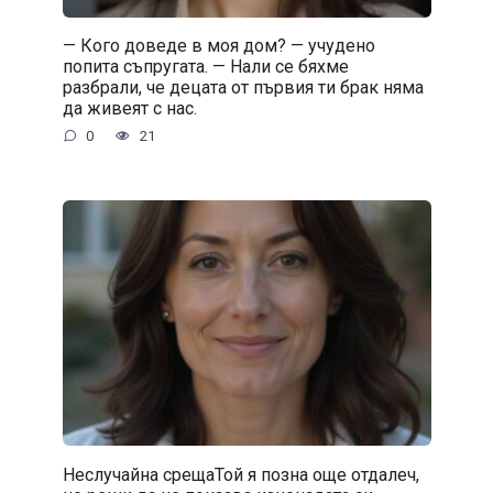
— Кого доведе в моя дом? — учудено
попита съпругата. — Нали се бяхме
разбрали, че децата от първия ти брак няма
да живеят с нас.
0
21
Неслучайна срещаТой я позна още отдалеч,