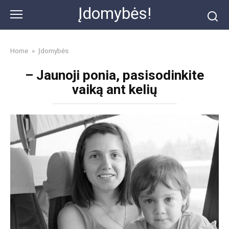
Skip
Įdomybės!
to
content
Home
»
Įdomybės
– Jaunoji ponia, pasisodinkite
vaiką ant kelių