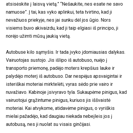
atsisėskite į laisvą vietą.” “Nešaukite, nes esate ne savo
namuose”. Į tai, kas vyko aplinkui, teta tvirtino, kad ji
nevažiuos priekyje, nes jai sunku dėl jos ūgio. Nors
visiems buvo akivaizdu, kad ji taip elgiasi iš principo, ji
norėjo užimti mūsų jaukią vietą.
Autobuse kilo sąmyšis. Ir tada įvyko įdomiausias dalykas.
Vairuotojas sustojo. Jis išlipo iš autobuso, nuėjo į
transporto priemonę, padėjo moters krepšius lauke ir
palydėjo moterį iš autobuso. Dar nespėjus apsvaigintai ir
isteriškai moteriai mirktelėti, vyras sėdo prie vairo ir
nuvažiavo. Kabinoje įsivyravo tyla. Sukaupėme pinigus, kad
vairuotojui grąžintume pinigus, kuriuos jis iššvaistė
moteriai. Kai atvykome, atidavėme pinigus, o vyriškis
mielai pažadėjo, kad daugiau niekada nebeįleis jos į
autobusą, nes ji nuolat su visais ginčijasi.