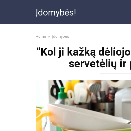
Skip
Įdomybės!
to
content
Home
»
Įdomybės
“Kol ji kažką dėlioj
servetėlių ir