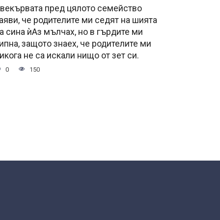
векървата пред цялото семейство
аяви, че родителите ми седят на шията
а сина ѝАз мълчах, но в гърдите ми
ипна, защото знаех, че родителите ми
икога не са искали нищо от зет си.
0
150