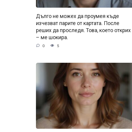
Дълго не можех да проумея къде
изчезват парите от картата. После
реших да проследя. Това, което открих
– ме шокира.
0
5