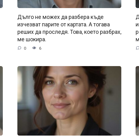
Дълго не можех да разбера къде
Д
изчезват парите от картата. А тогава
и
реших да проследя. Това, което разбрах,
р
ме шокира.
м
0
6