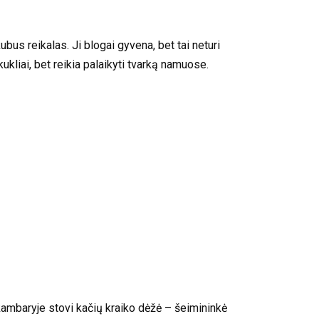
us reikalas. Ji blogai gyvena, bet tai neturi
kukliai, bet reikia palaikyti tvarką namuose.
 kambaryje stovi kačių kraiko dėžė – šeimininkė