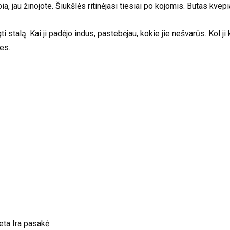
ia, jau žinojote. Šiukšlės ritinėjasi tiesiai po kojomis. Butas kve
 stalą. Kai ji padėjo indus, pastebėjau, kokie jie nešvarūs. Kol ji 
tes.
teta Ira pasakė: