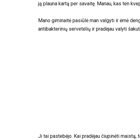
ją plauna kartą per savaitę. Manau, kas ten kvep
Mano giminaitė pasiūlė man valgyti ir ėmė dengti
antibakterinių servetėlių ir pradėjau valyti šaku
Ji tai pastebėjo. Kai pradėjau čiupinėti maistą, 