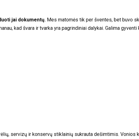
duoti jai dokumentų.
Mes matomės tik per šventes, bet buvo skub
anau, kad švara ir tvarka yra pagrindiniai dalykai. Galima gyventi 
rėlių, servizų ir konservų stiklainių sukrauta dešimtimis. Vonios