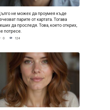
ълго не можех да проумея къде
зчезват парите от картата. Тогава
еших да проследя. Това, което открих,
е потресе.
0
124