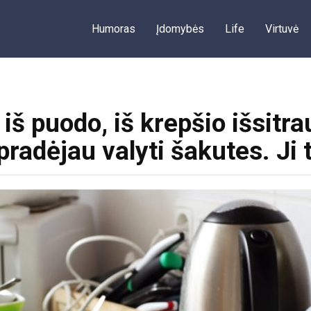
Humoras
Įdomybės
Life
Virtuvė
o iš puodo, iš krepšio išsitr
 pradėjau valyti šakutes. Ji 