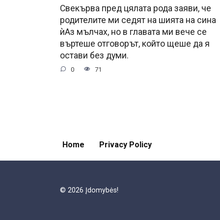
Свекърва пред цялата рода заяви, че
родителите ми седят на шията на сина
ѝАз мълчах, но в главата ми вече се
въртеше отговорът, който щеше да я
остави без думи.
0
71
Home
Privacy Policy
© 2026 Įdomybės!