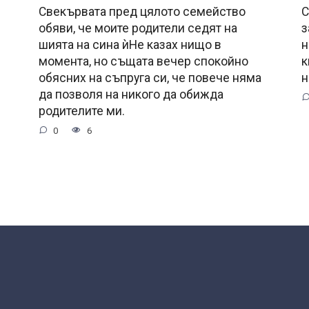
Свекървата пред цялото семейство
С
обяви, че моите родители седят на
з
шията на сина ѝНе казах нищо в
н
момента, но същата вечер спокойно
к
обясних на съпруга си, че повече няма
н
да позволя на никого да обижда
родителите ми.
0
6