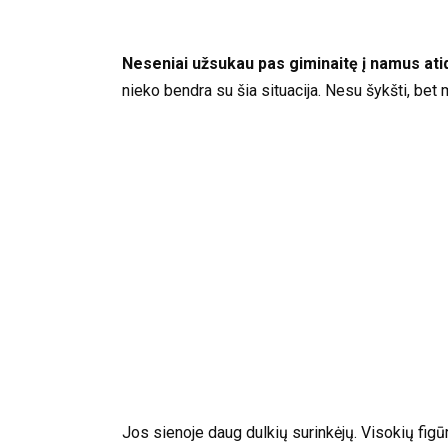
Neseniai užsukau pas giminaitę į namus ati
nieko bendra su šia situacija. Nesu šykšti, bet m
Jos sienoje daug dulkių surinkėjų. Visokių figū