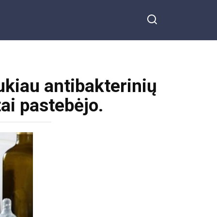
aukiau antibakterinių
tai pastebėjo.