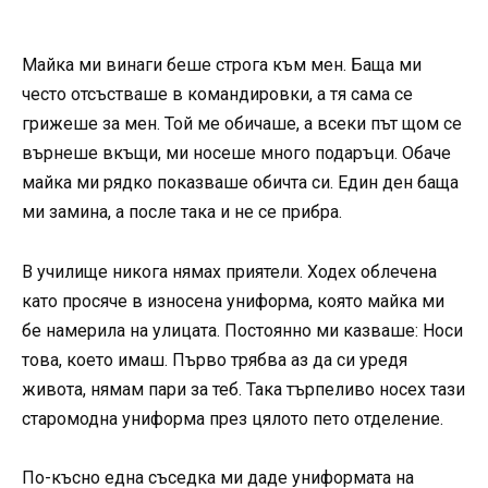
Майка ми винаги беше строга към мен. Баща ми
често отсъстваше в командировки, а тя сама се
грижеше за мен. Той ме обичаше, а всеки път щом се
върнеше вкъщи, ми носеше много подаръци. Обаче
майка ми рядко показваше обичта си. Един ден баща
ми замина, а после така и не се прибра.
В училище никога нямах приятели. Ходех облечена
като просяче в износена униформа, която майка ми
бе намерила на улицата. Постоянно ми казваше: Носи
това, което имаш. Първо трябва аз да си уредя
живота, нямам пари за теб. Така търпеливо носех тази
старомодна униформа през цялото пето отделение.
По-късно една съседка ми даде униформата на