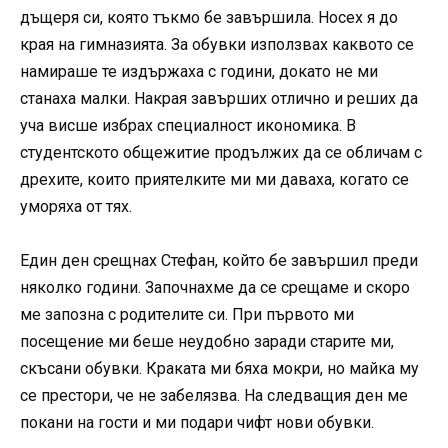
дъщеря си, която тъкмо бе завършила. Носех я до
края на гимназията. За обувки използвах каквото се
намираше те издържаха с години, докато не ми
станаха малки. Накрая завърших отлично и реших да
уча висше избрах специалност икономика. В
студентското общежитие продължих да се обличам с
дрехите, които приятелките ми ми даваха, когато се
уморяха от тях.
Един ден срещнах Стефан, който бе завършил преди
няколко години. Започнахме да се срещаме и скоро
ме запозна с родителите си. При първото ми
посещение ми беше неудобно заради старите ми,
скъсани обувки. Краката ми бяха мокри, но майка му
се престори, че не забелязва. На следващия ден ме
покани на гости и ми подари чифт нови обувки.