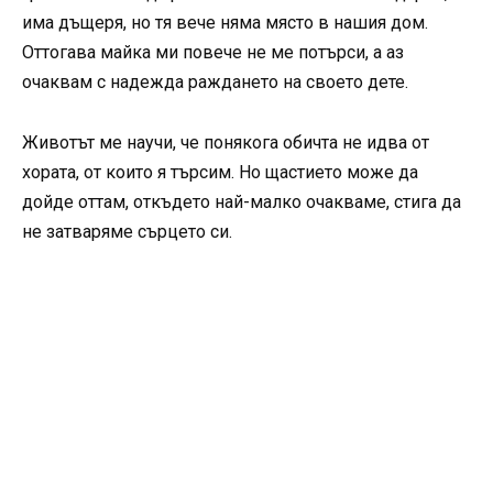
има дъщеря, но тя вече няма място в нашия дом.
Оттогава майка ми повече не ме потърси, а аз
очаквам с надежда раждането на своето дете.
Животът ме научи, че понякога обичта не идва от
хората, от които я търсим. Но щастието може да
дойде оттам, откъдето най-малко очакваме, стига да
не затваряме сърцето си.