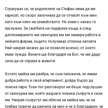
Страхувах се, че родителите на Стефан няма да ме
харесат, но скоро започнаха да се отнасят към мен
като към член на семейството. Не знам с какво го
заслужих. За сватбата ни подариха къща, а след
дипломирането ми свекърва ми ми намери работа в
нейната фирма, където получавах отлична заплата.
Най-накрая можех да си позволя всичко, от което
имах нужда. Винаги ще благодаря на Бог, че ми даде
сили да се справя в живота.
Когато майка ми разбра, че съм омъжена, че имам
добра работа и свой апартамент, дойде бързо да
поиска пари. Този път разговорът ни беше подслушан
от свекърва ми, която веднага повика съпруга и сина
ми. Накрая съпругът ми обясни на майка ми, че не
трябва повече да разчита на мен и че е благодарен, че