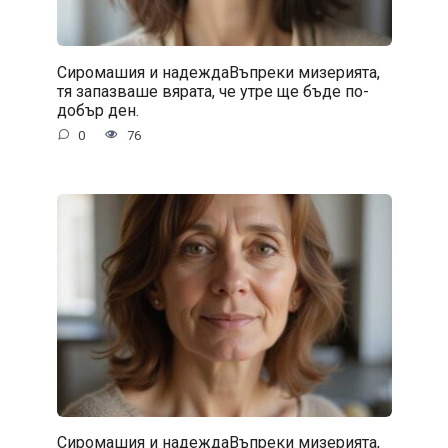
Сиромашия и надеждаВъпреки мизерията,
тя запазваше вярата, че утре ще бъде по-
добър ден.
0
76
Сиромашия и надеждаВъпреки мизерията,