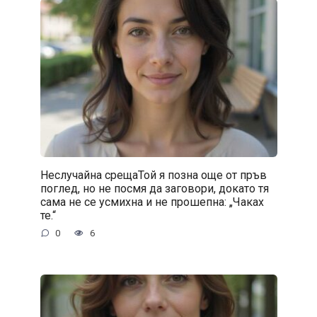
Неслучайна срещаТой я позна още от пръв
поглед, но не посмя да заговори, докато тя
сама не се усмихна и не прошепна: „Чаках
те.“
0
6