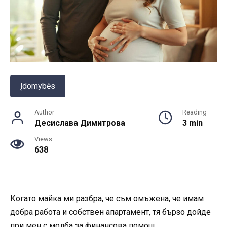
Įdomybės
Author
Reading
Десислава Димитрова
3 min
Views
638
Когато майка ми разбра, че съм омъжена, че имам
добра работа и собствен апартамент, тя бързо дойде
при мен с молба за финансова помощ.