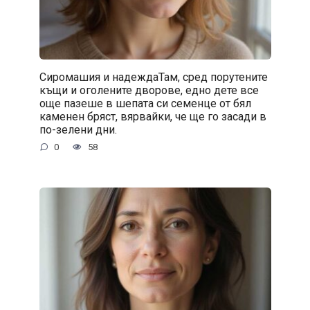
Сиромашия и надеждаТам, сред порутените
къщи и оголените дворове, едно дете все
още пазеше в шепата си семенце от бял
каменен бряст, вярвайки, че ще го засади в
по-зелени дни.
0
58