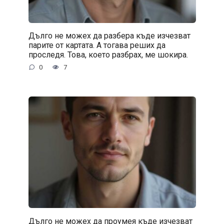
Дълго не можех да разбера къде изчезват
парите от картата. А тогава реших да
проследя. Това, което разбрах, ме шокира.
0
7
Дълго не можех да проумея къде изчезват