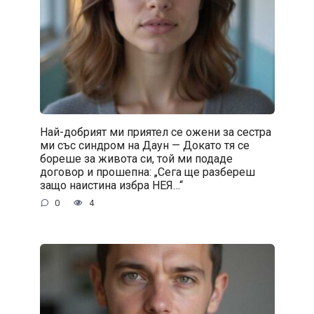
Най-добрият ми приятел се ожени за сестра
ми със синдром на Даун — Докато тя се
бореше за живота си, той ми подаде
договор и прошепна: „Сега ще разбереш
защо наистина избра НЕЯ…“
0
4