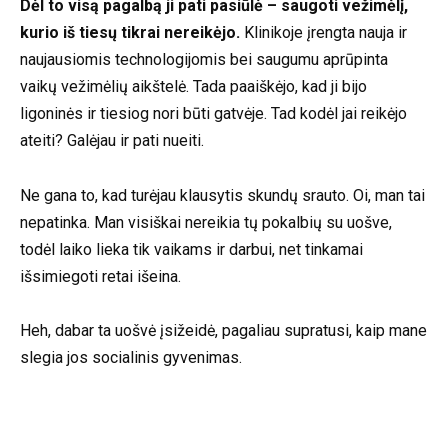
Dėl to visą pagalbą ji pati pasiūlė – saugoti vežimėlį,
kurio iš tiesų tikrai nereikėjo.
Klinikoje įrengta nauja ir
naujausiomis technologijomis bei saugumu aprūpinta
vaikų vežimėlių aikštelė. Tada paaiškėjo, kad ji bijo
ligoninės ir tiesiog nori būti gatvėje. Tad kodėl jai reikėjo
ateiti? Galėjau ir pati nueiti.
Ne gana to, kad turėjau klausytis skundų srauto. Oi, man tai
nepatinka. Man visiškai nereikia tų pokalbių su uošve,
todėl laiko lieka tik vaikams ir darbui, net tinkamai
išsimiegoti retai išeina.
Heh, dabar ta uošvė įsižeidė, pagaliau supratusi, kaip mane
slegia jos socialinis gyvenimas.