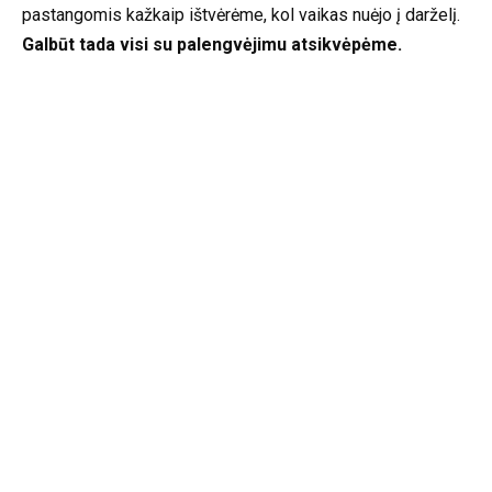
pastangomis kažkaip ištvėrėme, kol vaikas nuėjo į darželį.
Galbūt tada visi su palengvėjimu atsikvėpėme.