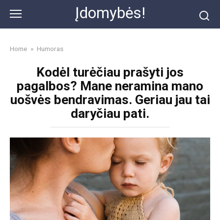
Skip
Įdomybės!
to
content
Home
»
Humoras
Kodėl turėčiau prašyti jos
pagalbos? Mane neramina mano
uošvės bendravimas. Geriau jau tai
daryčiau pati.