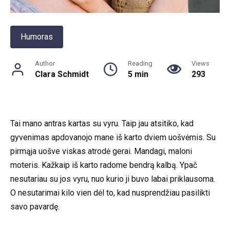
Humoras
Author
Reading
Views
Clara Schmidt
5 min
293
Tai mano antras kartas su vyru. Taip jau atsitiko, kad
gyvenimas apdovanojo mane iš karto dviem uošvėmis. Su
pirmąja uošve viskas atrodė gerai. Mandagi, maloni
moteris. Kažkaip iš karto radome bendrą kalbą. Ypač
nesutariau su jos vyru, nuo kurio ji buvo labai priklausoma.
O nesutarimai kilo vien dėl to, kad nusprendžiau pasilikti
savo pavardę.