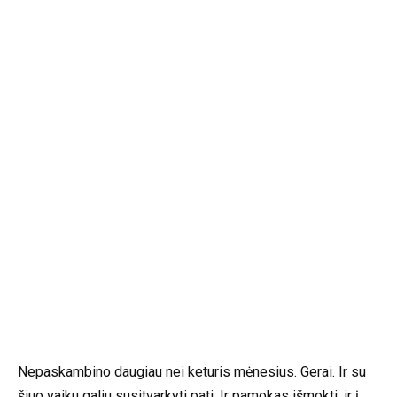
Nepaskambino daugiau nei keturis mėnesius. Gerai. Ir su
šiuo vaiku galiu susitvarkyti pati. Ir pamokas išmokti, ir į