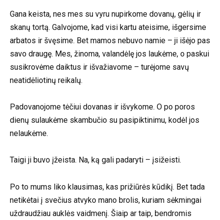
Gana keista, nes mes su vyru nupirkome dovanų, gėlių ir
skanų tortą. Galvojome, kad visi kartu ateisime, išgersime
arbatos ir švęsime. Bet mamos nebuvo namie – ji išėjo pas
savo draugę. Mes, žinoma, valandėlę jos laukėme, o paskui
susikrovėme daiktus ir išvažiavome – turėjome savų
neatidėliotinų reikalų.
Padovanojome tėčiui dovanas ir išvykome. O po poros
dienų sulaukėme skambučio su pasipiktinimu, kodėl jos
nelaukėme.
Taigi ji buvo įžeista. Na, ką gali padaryti – įsižeisti.
Po to mums liko klausimas, kas prižiūrės kūdikį. Bet tada
netikėtai į svečius atvyko mano brolis, kuriam sėkmingai
uždraudžiau auklės vaidmenį. Šiaip ar taip, bendromis