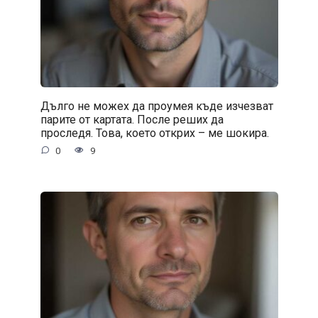
Дълго не можех да проумея къде изчезват
парите от картата. После реших да
проследя. Това, което открих – ме шокира.
0
9