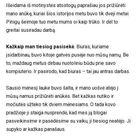
Išeidama iš motinystės atostogų paprašiau jos prižiūrėti
mano anūkę, kuriai šios istorijos metu buvo tik dveji metai.
Pinigų šeimoje tuo metu mums oi kaip trūko. Ir dėl to
greitai susiradau darbą.
Kažkaip man tiesiog pasisekė
. Biuras, kuriame
įsidarbinau, buvo kitoje gatvės pusėje nuo mūsų namų. Be
to, maždaug metus dirbau nuotoliniu būdu prie savo
kompiuterio. Ir pasirodo, kad biuras – tai jau antras darbas.
Sausio mėnesį lauke buvo šalta, ir mano uošvė atėjo į
mūsų namus prižiūrėti anūkės. Bet kažkas nutiko ir
močiutės užteko tik dviem mėnesiams. O tada kovo
pradžioje ji staiga nusprendė, kad mes ją blogai
pasveikinsime ir pasėdėsime su vaiku, ji tiesiog neatėjo. Ji
supyko ar kažkas panašaus.