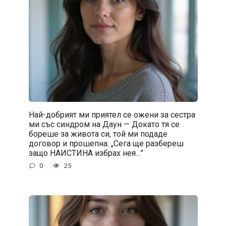
Най-добрият ми приятел се ожени за сестра
ми със синдром на Даун — Докато тя се
бореше за живота си, той ми подаде
договор и прошепна: „Сега ще разбереш
защо НАИСТИНА избрах нея…”
0
25