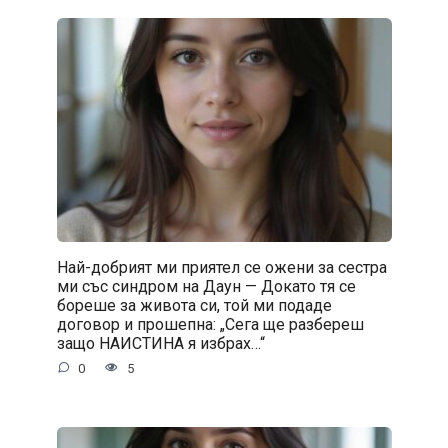
Най-добрият ми приятел се ожени за сестра
ми със синдром на Даун — Докато тя се
бореше за живота си, той ми подаде
договор и прошепна: „Сега ще разбереш
защо НАИСТИНА я избрах…“
0
5