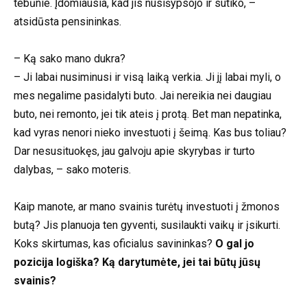
tebūnie. Įdomiausia, kad jis nusišypsojo ir sutiko, –
atsidūsta pensininkas.
– Ką sako mano dukra?
– Ji labai nusiminusi ir visą laiką verkia. Ji jį labai myli, o
mes negalime pasidalyti buto. Jai nereikia nei daugiau
buto, nei remonto, jei tik ateis į protą. Bet man nepatinka,
kad vyras nenori nieko investuoti į šeimą. Kas bus toliau?
Dar nesusituokęs, jau galvoju apie skyrybas ir turto
dalybas, – sako moteris.
Kaip manote, ar mano svainis turėtų investuoti į žmonos
butą? Jis planuoja ten gyventi, susilaukti vaikų ir įsikurti.
Koks skirtumas, kas oficialus savininkas?
O gal jo
pozicija logiška? Ką darytumėte, jei tai būtų jūsų
svainis?