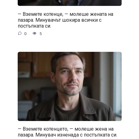
— Вземете котенце, — молеше жената на
пазара. Минувачът шокира всички с
постъпката си.
0
5
— Вземете котенцето, — молеше жена на
пазара. Минувач изненада с постъпката си.