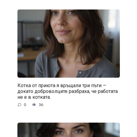
Котка от приюта я връщали три пъти —
докато доброволците разбраха, че работата
не е в котката.
0
36