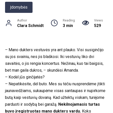
Įdomybės
Author
Reading
Views
Clara Schmidt
3 min
529
– Mano dukters vestuvės yra ant plauko. Visi susiginčijo
su jos svainiu, nes jis blaškosi. Iki vestuvių liko dvi
savaitės, o jis rengia koncertus. Nežinau, kuo tai baigsis,
bet man gaila dukros, – skundėsi Amanda.
– Kodėl jūs ginčijatės?
– Nepatikėsite, dėl buto. Mes su tėčiu nusprendėme įtikti
jaunavedžiams, sukaupėme visas santaupas ir nupirkome
butą kaip vestuvių dovaną. Kad užtektų viskam, turėjome
parduoti ir sodybą bei garažą.
Nekilnojamasis turtas
buvo įregistruotas mano dukters vardu.
Koks