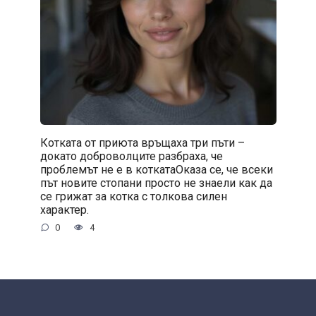
Котката от приюта връщаха три пъти –
докато доброволците разбраха, че
проблемът не е в коткатаОказа се, че всеки
път новите стопани просто не знаели как да
се грижат за котка с толкова силен
характер.
0
4