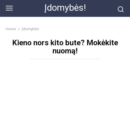
Skip
Įdomybės!
to
content
Home
»
Įdomybės
Kieno nors kito bute? Mokėkite
nuomą!