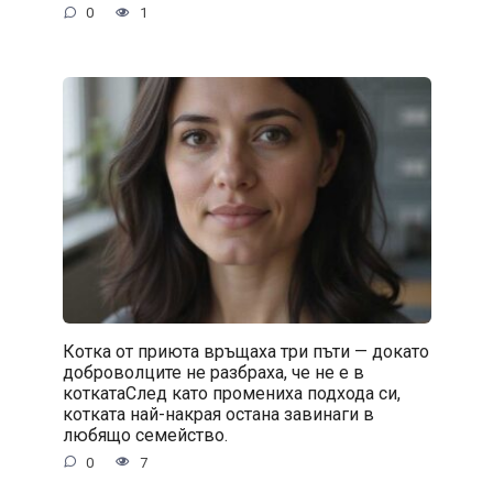
0
1
Котка от приюта връщаха три пъти — докато
доброволците не разбраха, че не е в
коткатаСлед като промениха подхода си,
котката най-накрая остана завинаги в
любящо семейство.
0
7