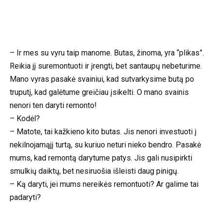
– Ir mes su vyru taip manome. Butas, žinoma, yra “plikas”.
Reikia jį suremontuoti ir įrengti, bet santaupų nebeturime.
Mano vyras pasakė svainiui, kad sutvarkysime butą po
truputį, kad galėtume greičiau įsikelti. O mano svainis
nenori ten daryti remonto!
– Kodėl?
– Matote, tai kažkieno kito butas. Jis nenori investuoti į
nekilnojamąjį turtą, su kuriuo neturi nieko bendro. Pasakė
mums, kad remontą darytume patys. Jis gali nusipirkti
smulkių daiktų, bet nesiruošia išleisti daug pinigų.
– Ką daryti, jei mums nereikės remontuoti? Ar galime tai
padaryti?