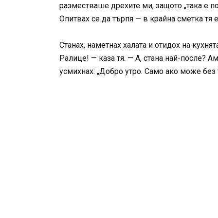
разместваше дрехите ми, защото „така е п
Опитвах се да търпя — в крайна сметка тя 
Станах, наметнах халата и отидох на кухн
Ралице! — каза тя. — А, стана най-после? А
усмихнах: „Добро утро. Само ако може без т