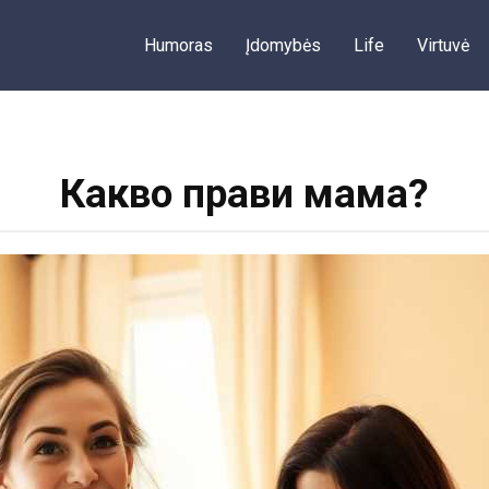
Humoras
Įdomybės
Life
Virtuvė
Какво прави мама?