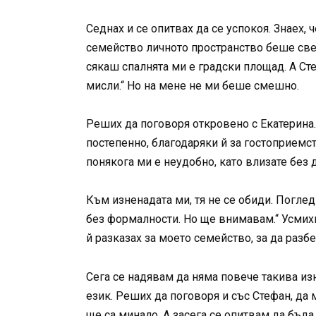
Седнах и се опитвах да се успокоя. Знаех, 
семейство личното пространство беше све
сякаш спалнята ми е градски площад. А Сте
мисли.“ Но на мене не ми беше смешно.
Реших да поговоря откровено с Екатерина. 
постепенно, благодаряки й за гостоприемст
понякога ми е неудобно, като влизате без 
Към изненадата ми, тя не се обиди. Погледн
без формалности. Но ще внимавам.“ Усмих
й разказах за моето семейство, за да разб
Сега се надявам да няма повече такива изн
език. Реших да поговоря и със Стефан, да
ще са минало. А засега се опитвам да бъда