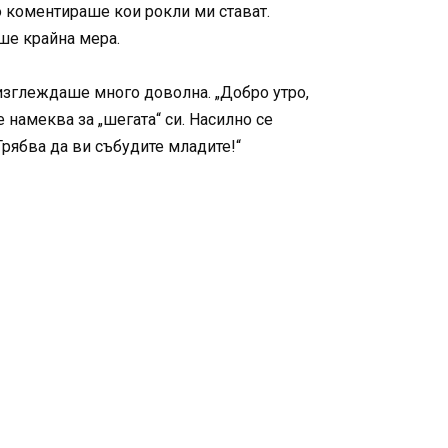
о коментираше кои рокли ми стават.
еше крайна мера.
 изглеждаше много доволна. „Добро утро,
е намеква за „шегата“ си. Насилно се
 Трябва да ви събудите младите!“