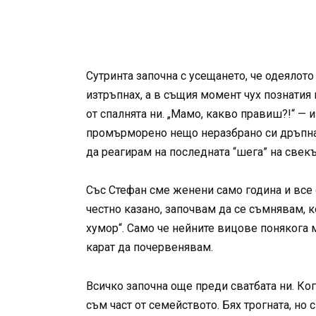
Сутринта започна с усещането, че одеялото
изтръпнах, а в същия момент чух познатия
от спалнята ни. „Мамо, какво правиш?!“ — и
промърморено нещо неразбрано си дръпна за
да реагирам на последната “шега” на свек
Със Стефан сме женени само година и все 
честно казано, започвам да се съмнявам, к
хумор“. Само че нейните вицове понякога 
карат да почервенявам.
Всичко започна още преди сватбата ни. Ког
съм част от семейството. Бях трогната, но 