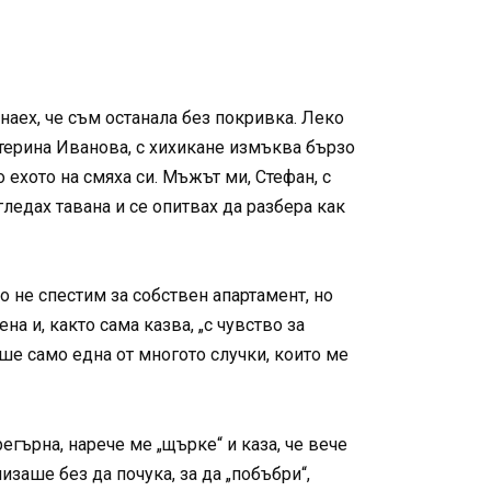
знаех, че съм останала без покривка. Леко
атерина Иванова, с хихикане измъква бързо
о ехото на смяха си. Мъжът ми, Стефан, с
ледах тавана и се опитвах да разбера как
 не спестим за собствен апартамент, но
а и, както сама казва, „с чувство за
ше само една от многото случки, които ме
егърна, нарече ме „щърке“ и каза, че вече
изаше без да почука, за да „побъбри“,