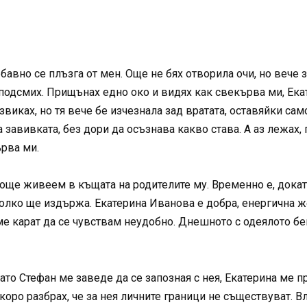
 бавно се плъзга от мен. Още не бях отворила очи, но вече 
 подсмих. Прищънах едно око и видях как свекърва ми, Ек
звиках, но тя вече бе изчезнала зад вратата, оставяйки сам
вивката, без дори да осъзнава какво става. А аз лежах, г
ърва ми.
още живеем в къщата на родителите му. Временно е, докато
олко ще издържа. Екатерина Иванова е добра, енергична жен
ме карат да се чувствам неудобно. Днешното с одеялото бе
ато Стефан ме заведе да се запозная с нея, Екатерина ме пр
скоро разбрах, че за нея личните граници не съществуват. Вл