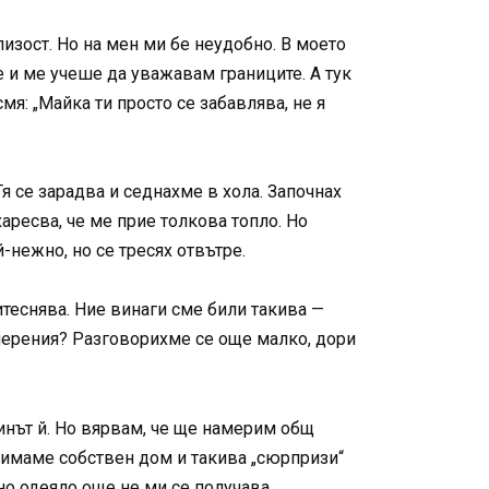
близост. Но на мен ми бе неудобно. В моето
 и ме учеше да уважавам границите. А тук
мя: „Майка ти просто се забавлява, не я
Тя се зарадва и седнахме в хола. Започнах
харесва, че ме прие толкова топло. Но
-нежно, но се тресях отвътре.
ритеснява. Ние винаги сме били такива —
мерения? Разговорихме се още малко, дори
чинът й. Но вярвам, че ще намерим общ
е имаме собствен дом и такива „сюрпризи“
но одеяло още не ми се получава.