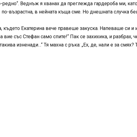
о-редно“. Веднъж я хванах да преглежда гардероба ми, кат
е по-възрастна, в нейната къща сме. Но днешната случка б
ята, където Екатерина вече правеше закуска. Напеваше си и
ма вие със Стефан само спите!“ Пак се захихика, и разбрах, ч
акива изненади…“ Тя махна с ръка: „Ех, де, нали е за смях?