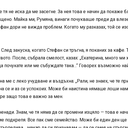
че тя не иска да ме засегне. За нея това е начин да покаже 
щено. Майка ми, Румяна, винаги почукваше преди да влезе
фан дори не вижда проблем. Когато му разказах, той се изс
След закуска, когато Стефан си тръгна, я поканих за кафе. 
вото. После, събрала смелост, казах: „Екатерина, много ми 
да почукате или ме събуждате така…“ Говорех възможно най
а ме с леко учудване и въздъхна: „Рали, не знаех, че те п
на се и аз се успокоих. Може би наистина нямаше лоши на
ере защо това е важно за мен.
енади. Знам, че тя няма да се промени изцяло — това е на
 ме подкрепя. Все пак сме семейство. Може би един ден щ
 търпелива… макар да си признавам — да се смея на стърга