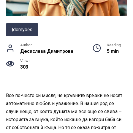
Įdomybės
Author
Reading
Десислава Димитрова
5 min
Views
303
Все по-често си мисля, че кръвните връзки не носят
автоматично любов и уважение. В нашия род се
случи нещо, от което душата ми все още се свива –
историята за внука, който искаше да изгори баба си
от собствената ѝ къща. Но тя се оказа по-хитра от