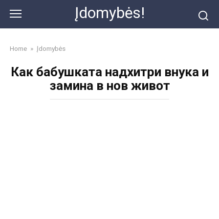
Skip
Įdomybės!
to
content
Home
»
Įdomybės
Как бабушката надхитри внука и
замина в нов живот