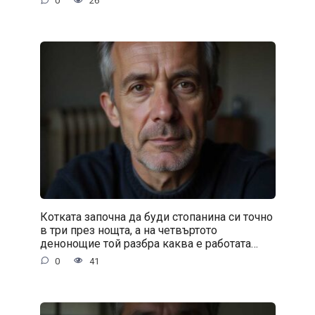
0
26
Котката започна да буди стопанина си точно
в три през нощта, а на четвъртото
денонощие той разбра каква е работата…
0
41