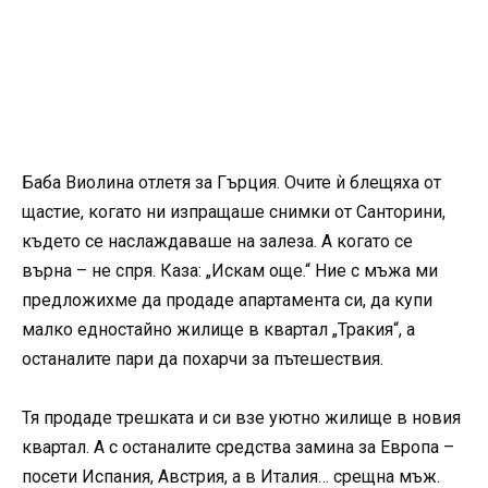
Баба Виолина отлетя за Гърция. Очите ѝ блещяха от
щастие, когато ни изпращаше снимки от Санторини,
където се наслаждаваше на залеза. А когато се
върна – не спря. Каза: „Искам още.“ Ние с мъжа ми
предложихме да продаде апартамента си, да купи
малко едностайно жилище в квартал „Тракия“, а
останалите пари да похарчи за пътешествия.
Тя продаде трешката и си взе уютно жилище в новия
квартал. А с останалите средства замина за Европа –
посети Испания, Австрия, а в Италия… срещна мъж.