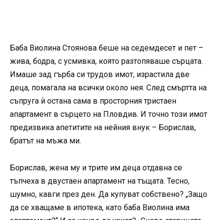
Баба Виолина Стоянова беше на седемдесет и пет –
жива, бодра, с усмивка, която разтопяваше сърцата.
Имаше зад гърба си трудов имот, израстила две
деца, помагала на всички около нея. След смъртта на
съпруга ѝ остана сама в просторния тристаен
апартамент в сърцето на Пловдив. И точно този имот
предизвика апетитите на нейния внук – Борислав,
братът на мъжа ми.
Борислав, жена му и трите им деца отдавна се
тъпчеха в двустаен апартамент на тъщата. Тесно,
шумно, кавги през ден. Да купуват собствено? „Защо
да се хващаме в ипотека, като баба Виолина има