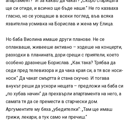
апартамент?“ И за какво да чакат? „Скоро старицата
ще си отиде, и всичко ще бъде наше.“ Не го казваха
гласно, но се усещаше в всеки поглед, във всяка
язвителна усмивка на Борислав и жена му Елица.
Но баба Виолина имаше други планове. Не се
оплакваше, живееше активно – ходеше на концерти,
разходки в планината, дори срещи с приятели, което
особено дразнеше Борислав. „Как така? Трябва да
седи пред телевизора и да чака края си, а тя все носи-
носи.“ Да чакат смъртта ѝ стана скучно. И тогава
внукът реши да ускори нещата – предложи на баба си
„по хубав начин“ да прехвърли апартамента на него, а
самата тя да се премести в старчески дом.
Аргументите му бяха „убедителки“: „Там ще имаш
грижи, лекари, а тук само ни пречиш.“