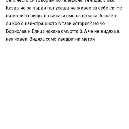
Сега често си говорим по телефона. Тя е щастлива.
Казва, че за първи път усеща, че живее за себе си. Не
ни моли за нищо, но винаги сме на връзка. А знаете
ли кое е най-страшното в тази история? Не че
Борислав и Елица чакаха смъртта ѝ. А че не видяха в
нея човек. Видяха само квадратни метри.