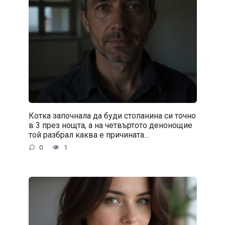
Котка започнала да буди стопанина си точно
в 3 през нощта, а на четвъртото денонощие
той разбрал каква е причината…
0
1