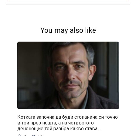
You may also like
Котката започна да буди стопанина си точно
в три през нощта, а на четвъртото
денонощие той разбра какво става…