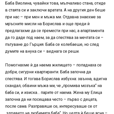
Баба Виолина, чувайки това, мълчаливо стана, отиде
в стаята си и заключи вратата. А на другия ден беше
при нас – при мен и мъжа ми. Отдавна знаехме за
мръсните мисли на Борислав и още преди ѝ
предлагахме да се премести при нас, а апартамента
да го даде под наем, за да спестява за мечтата си –
пътуване до Гърция. Баба се колебаеше, но след
думите на внука си – веднага се реши.
Помогнахме ѝ да наема жилището – попаднаха се
добри, сигурни квартиранти. Баба започна да
спестява. И тогава Борислав избухна: звънна, вдигна
скандал, обвини мъжа ми, че „промива мозъка“ на
баба си, и изиска… парите от наема. Жена му Елица
започна да ни посещава често – първо с децата,
после сама. Разправяше се, интересуваше се от
„здравето на любимата баба“. Но целта ѝ беше ясна –