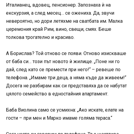
Италианец, вдовец, пенсионер. Запознаха ѝ на
екскурзия, а след месец… се ожениха. Да, звучи
невероятно, но дори летяхме на сватбата им. Малка
церемония край Рим, вино, свещи, смях. Беше
толкова трогателно и красиво.
А Борислав? Той отново се появи. Отново изискваше
от баба си… този път новото ѝ жилище. „Поне ни го
дай, след като се премести при него!“ – ревеше по
телефона. „Имаме три деца, а няма къде да живеем!“
Досега не разбирам как си представяха да се набутат
цялото семейство в едностайния апартамент.
Баба Виолина само се усмихна: „Ако искате, елате на
гости – при мен и Марко имаме голяма тераса.“