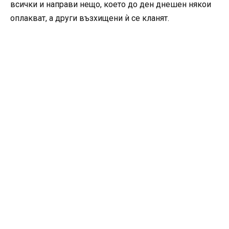
всички и направи нещо, което до ден днешен някои
оплакват, а други възхищени ѝ се кланят.