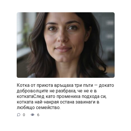
Котка от приюта връщаха три пъти — докато
доброволците не разбраха, че не е в
коткатаСлед като промениха подхода си,
котката най-накрая остана завинаги в
любящо семейство.
0
6