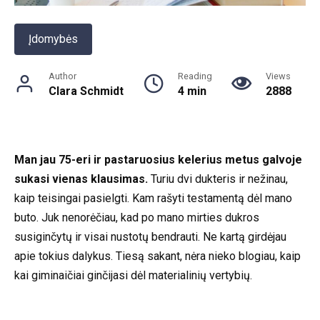
Įdomybės
Author
Reading
Views
Clara Schmidt
4 min
2888
Man jau 75-eri ir pastaruosius kelerius metus galvoje
sukasi vienas klausimas.
Turiu dvi dukteris ir nežinau,
kaip teisingai pasielgti. Kam rašyti testamentą dėl mano
buto. Juk nenorėčiau, kad po mano mirties dukros
susiginčytų ir visai nustotų bendrauti. Ne kartą girdėjau
apie tokius dalykus. Tiesą sakant, nėra nieko blogiau, kaip
kai giminaičiai ginčijasi dėl materialinių vertybių.