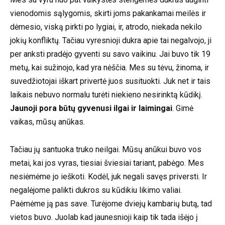
vienodomis sąlygomis, skirti joms pakankamai meilės ir
dėmesio, viską pirkti po lygiai, ir, atrodo, niekada nekilo
jokių konfliktų. Tačiau vyresnioji dukra apie tai negalvojo, ji
per anksti pradėjo gyventi su savo vaikinu. Jai buvo tik 19
metų, kai sužinojo, kad yra nėščia. Mes su tėvu, žinoma, ir
suvedžiotojai iškart privertė juos susituokti. Juk net ir tais
laikais nebuvo normalu turėti niekieno nesirinktą kūdikį.
Jaunoji pora būtų gyvenusi ilgai ir laimingai
. Gimė
vaikas, mūsų anūkas.
Tačiau jų santuoka truko neilgai. Mūsų anūkui buvo vos
metai, kai jos vyras, tiesiai šviesiai tariant, pabėgo. Mes
nesiėmėme jo ieškoti. Kodėl, juk negali savęs priversti. Ir
negalėjome palikti dukros su kūdikiu likimo valiai.
Paėmėme ją pas save. Turėjome dviejų kambarių butą, tad
vietos buvo. Juolab kad jaunesnioji kaip tik tada išėjo į