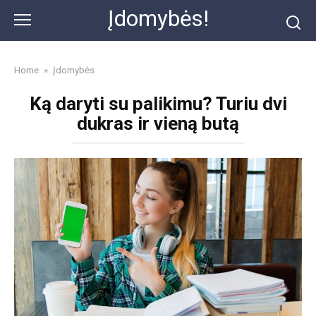
Skip
Įdomybės!
to
content
Home
»
Įdomybės
Ką daryti su palikimu? Turiu dvi
dukras ir vieną butą