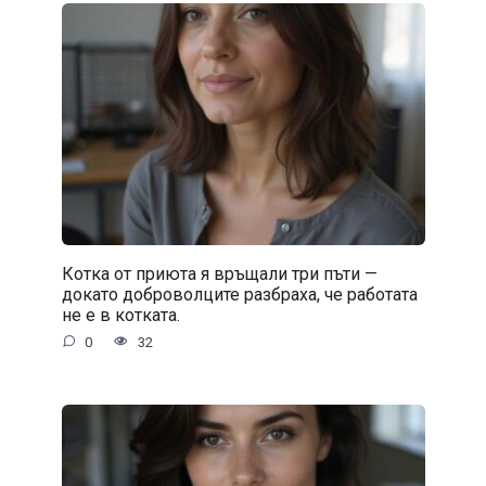
Котка от приюта я връщали три пъти —
докато доброволците разбраха, че работата
не е в котката.
0
32