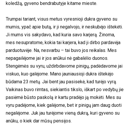
koledžą, gyveno bendrabutyje kitame mieste.
Trumpai tariant, visus metus vyresnioji dukra gyveno su
mumis, ypač apie butą, ir ji negalvojo, ir neskubėjo ištekėti.
Ji mums vis sakydavo, kad kuria savo karjerą. Žinoma,
mes nesupratome, kokia tai karjera, kad ji dirbo pardavėja
parduotuvėje. Na, nesvarbu – tai buvo jos reikalas. Mes
nepagailėjome jai ir jos anūkui nė gabalėlio duonos.
Stengėmės su vyru, uždirbdavome pinigų, padėdavome jai
viskuo, kuo galėjome. Mano jauniausioji dukra ištekėjo
būdama 23 metų. Jai bent jau pasisekė, kad turėjo vyrą.
Vaikinas buvo rimtas, siekiantis tikslo, iškart po vedybų jie
pasiėmė būsto paskolą ir kartu pradėjo ją mokėti. Mes su
vyru padėjome, kiek galėjome, bet ir pinigų jam daug duoti
negalėjome. Juk jau turėjome vieną dukrą, kuri gyveno su
anūku, o kiek dar mūsų pensijos.