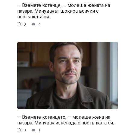
— Вземете котенце, — молеше жената на
пазара. Минувачът шокира всички с
постъпката си.
0
4
— Вземете котенцето, — молеше жена на
пазара. Минувач изненада с постъпката си.
0
1