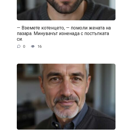
— Вземете котенцето, — помоли жената на
пазара. Минувачът изненада с постъпката
си.
0
16