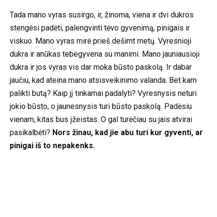
Tada mano vyras susirgo, ir, žinoma, viena ir dvi dukros
stengėsi padėti, palengvinti tėvo gyvenimą, pinigais ir
viskuo. Mano vyras mirė prieš dešimt metų. Vyresnioji
dukra ir anūkas tebegyvena su manimi. Mano jauniausioji
dukra ir jos vyras vis dar moka būsto paskolą. Ir dabar
jaučiu, kad ateina mano atsisveikinimo valanda. Bet kam
palikti butą? Kaip jį tinkamai padalyti? Vyresnysis neturi
jokio būsto, o jaunesnysis turi būsto paskolą. Padėsiu
vienam, kitas bus įžeistas. O gal turėčiau su jais atvirai
pasikalbėti?
Nors žinau, kad jie abu turi kur gyventi, ar
pinigai iš to nepakenks.