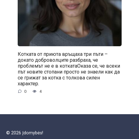
Котката от приюта връщаха три пъти –
докато доброволците разбраха, че
проблемът не е в коткатаОказа се, че всеки
път новите стопани просто не знаели как да
се грижат за котка с толкова силен
характер.
0
4
© 2026 Įdomybės!