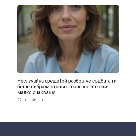
Неслучайна срещаТой разбра, че съдбата ги
беше събрала отново, точно когато най-
малко очакваше.
0
101