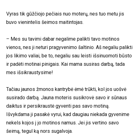
Vyras tik gūžčiojo pečiais nuo moterų, nes tuo metu jis
buvo vienintelis šeimos maitintojas.
– Mes su tavimi dabar negalime palikti tavo motinos
vienos, nes ji neturi pragyvenimo šaltinio. Aš negaliu palikti
jos likimo valiai, be to, negaliu sau leisti išsinuomoti būsto
ir padėti motinai pinigais. Kai mama susiras darbą, tada
mes išsikraustysime!
Tačiau jaunos žmonos kantrybė ėmė trūkti, kol jos uošvė
susirado darbą. Jauna moteris susikrovė savo ir sūnaus
daiktus ir persikraustė gyventi pas savo motiną.
Išvykdama ji pasakė vyrui, kad daugiau niekada gyvenime
nekels kojos į jo motinos namus. Jei jis vertino savo
šeimą, tegul ką nors sugalvoja.