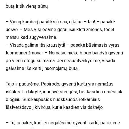
butą ir tik vieną sūnų.
– Vieną kambarį pasiliksiu sau, o kitas – tau! – pasakė
uošvė. – Mes visi esame gerai išauklėti žmonės, todėl
manau, kad sugyvensime.
– Visada galime išsikraustyti! – pasakė būsimasis vyras
tuometinei žmonai. – Nematau nieko blogo bandyti gyventi
po vienu stogu su mama. Jei nesusitvarkysime, visada
galėsime išsikelti į nuomojamą butą…
Taip ir padarėme. Pasirodo, gyventi kartu yra nemažas
iššūkis. Ir dukrytė, ir uošvė stengėsi, bet kasdien darėsi tik
blogiau. Susikaupusios nuoskaudos retkarčiais
išsiverždavo į kivirčus, kurie kasdien vis dažnėjo.
– Tu, tu sakei, kad jei negalėsime gyventi kartu, paliksime