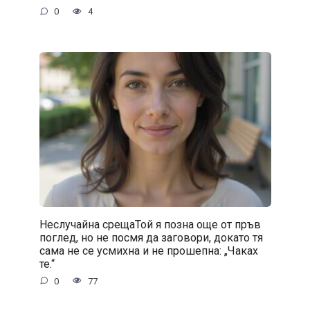
0
4
Неслучайна срещаТой я позна още от пръв
поглед, но не посмя да заговори, докато тя
сама не се усмихна и не прошепна: „Чаках
те.“
0
77