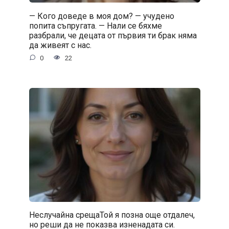
— Кого доведе в моя дом? — учудено
попита съпругата. — Нали се бяхме
разбрали, че децата от първия ти брак няма
да живеят с нас.
0
22
Неслучайна срещаТой я позна още отдалеч,
но реши да не показва изненадата си.