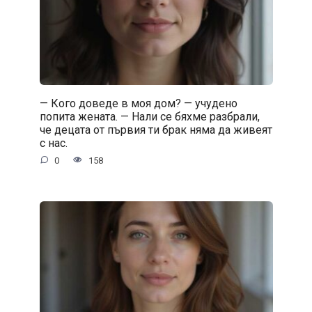
— Кого доведе в моя дом? — учудено
попита жената. — Нали се бяхме разбрали,
че децата от първия ти брак няма да живеят
с нас.
0
158