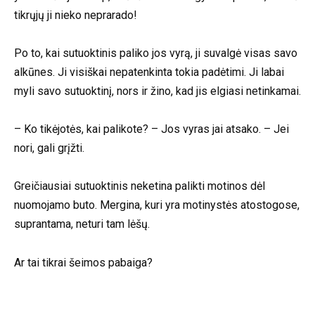
tikrųjų ji nieko neprarado!
Po to, kai sutuoktinis paliko jos vyrą, ji suvalgė visas savo
alkūnes. Ji visiškai nepatenkinta tokia padėtimi. Ji labai
myli savo sutuoktinį, nors ir žino, kad jis elgiasi netinkamai.
– Ko tikėjotės, kai palikote? – Jos vyras jai atsako. – Jei
nori, gali grįžti.
Greičiausiai sutuoktinis neketina palikti motinos dėl
nuomojamo buto. Mergina, kuri yra motinystės atostogose,
suprantama, neturi tam lėšų.
Ar tai tikrai šeimos pabaiga?