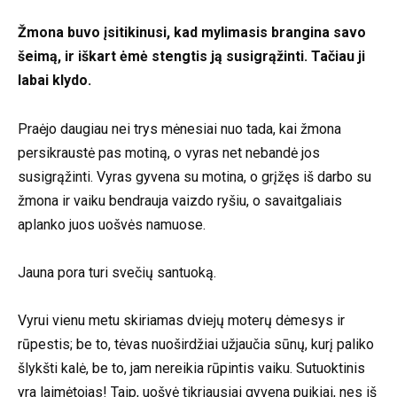
Žmona buvo įsitikinusi, kad mylimasis brangina savo
šeimą, ir iškart ėmė stengtis ją susigrąžinti. Tačiau ji
labai klydo.
Praėjo daugiau nei trys mėnesiai nuo tada, kai žmona
persikraustė pas motiną, o vyras net nebandė jos
susigrąžinti. Vyras gyvena su motina, o grįžęs iš darbo su
žmona ir vaiku bendrauja vaizdo ryšiu, o savaitgaliais
aplanko juos uošvės namuose.
Jauna pora turi svečių santuoką.
Vyrui vienu metu skiriamas dviejų moterų dėmesys ir
rūpestis; be to, tėvas nuoširdžiai užjaučia sūnų, kurį paliko
šlykšti kalė, be to, jam nereikia rūpintis vaiku. Sutuoktinis
yra laimėtojas! Taip, uošvė tikriausiai gyvena puikiai, nes iš