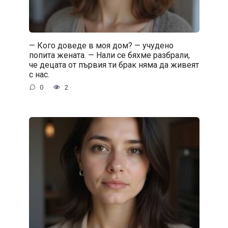
— Кого доведе в моя дом? — учудено
попита жената. — Нали се бяхме разбрали,
че децата от първия ти брак няма да живеят
с нас.
0
2