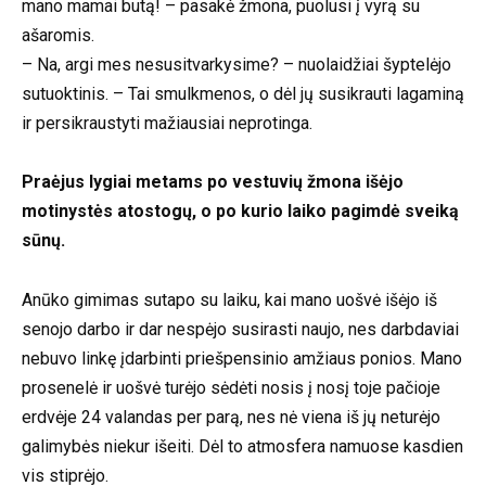
mano mamai butą! – pasakė žmona, puolusi į vyrą su
ašaromis.
– Na, argi mes nesusitvarkysime? – nuolaidžiai šyptelėjo
sutuoktinis. – Tai smulkmenos, o dėl jų susikrauti lagaminą
ir persikraustyti mažiausiai neprotinga.
Praėjus lygiai metams po vestuvių žmona išėjo
motinystės atostogų, o po kurio laiko pagimdė sveiką
sūnų.
Anūko gimimas sutapo su laiku, kai mano uošvė išėjo iš
senojo darbo ir dar nespėjo susirasti naujo, nes darbdaviai
nebuvo linkę įdarbinti priešpensinio amžiaus ponios. Mano
prosenelė ir uošvė turėjo sėdėti nosis į nosį toje pačioje
erdvėje 24 valandas per parą, nes nė viena iš jų neturėjo
galimybės niekur išeiti. Dėl to atmosfera namuose kasdien
vis stiprėjo.