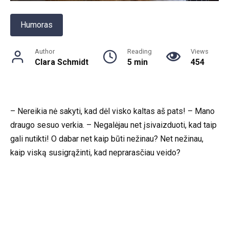
Humoras
Author
Reading
Views
Clara Schmidt
5 min
454
– Nereikia nė sakyti, kad dėl visko kaltas aš pats! – Mano
draugo sesuo verkia. – Negalėjau net įsivaizduoti, kad taip
gali nutikti! O dabar net kaip būti nežinau? Net nežinau,
kaip viską susigrąžinti, kad neprarasčiau veido?