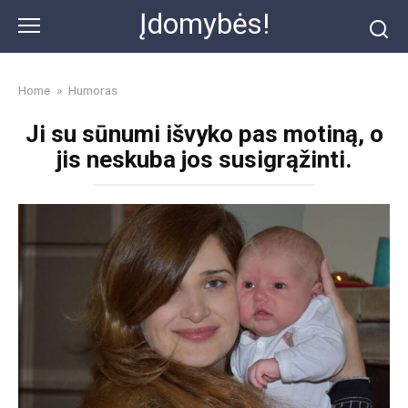
Skip
Įdomybės!
to
content
Home
»
Humoras
Ji su sūnumi išvyko pas motiną, o
jis neskuba jos susigrąžinti.