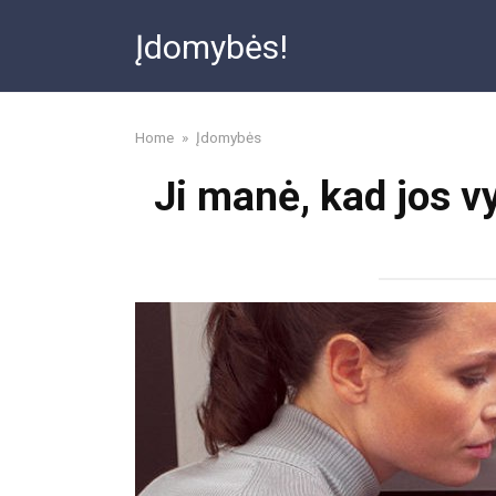
Skip
Įdomybės!
to
content
Home
»
Įdomybės
Ji manė, kad jos vy