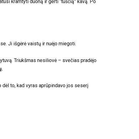
atusi kramtyti duoną ir gerti “tuščią” kavą. Po
se. Ji išgėrė vaistų ir nuėjo miegoti.
ldytuvą. Triukšmas nesiliovė – svečias pradėjo
ų.
 dėl to, kad vyras aprūpindavo jos seserį