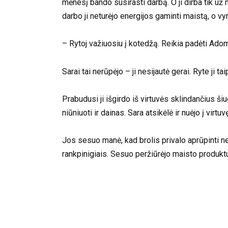
mėnesį bando susirasti darbą. O ji dirba tik už 
darbo ji neturėjo energijos gaminti maistą, o vy
– Rytoj važiuosiu į kotedžą. Reikia padėti Adom
Sarai tai nerūpėjo – ji nesijautė gerai. Ryte ji 
Prabudusi ji išgirdo iš virtuvės sklindančius š
niūniuoti ir dainas. Sara atsikėlė ir nuėjo į virtuv
Jos sesuo manė, kad brolis privalo aprūpinti n
rankpinigiais. Sesuo peržiūrėjo maisto produktus