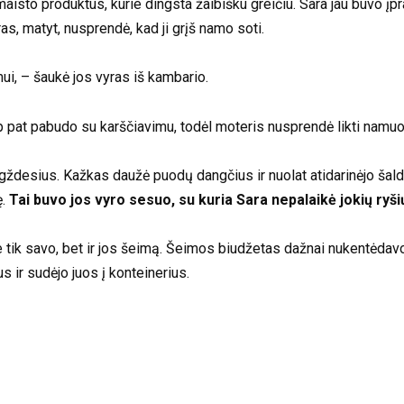
maisto produktus, kurie dingsta žaibišku greičiu. Sara jau buvo įpr
ras, matyt, nusprendė, kad ji grįš namo soti.
ui, – šaukė jos vyras iš kambario.
taip pat pabudo su karščiavimu, todėl moteris nusprendė likti namuo
iugždesius. Kažkas daužė puodų dangčius ir nuolat atidarinėjo ša
ę.
Tai buvo jos vyro sesuo, su kuria Sara nepalaikė jokių ryši
e tik savo, bet ir jos šeimą. Šeimos biudžetas dažnai nukentėdavo
 ir sudėjo juos į konteinerius.