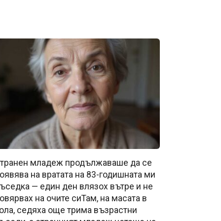
транен младеж продължаваше да се
оявява на вратата на 83-годишната ми
ъседка — един ден влязох вътре и не
овярвах на очите сиТам, на масата в
ола, седяха още трима възрастни