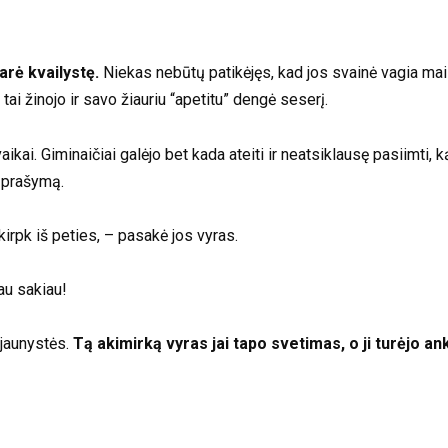
darė kvailystę.
Niekas nebūtų patikėjęs, kad jos svainė vagia mai
tai žinojo ir savo žiauriu “apetitu” dengė seserį.
ikai. Giminaičiai galėjo bet kada ateiti ir neatsiklausę pasiimti, ką 
ų prašymą.
kirpk iš peties, – pasakė jos vyras.
au sakiau!
 jaunystės.
Tą akimirką vyras jai tapo svetimas, o ji turėjo an