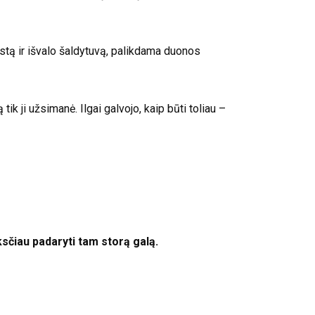
stą ir išvalo šaldytuvą, palikdama duonos
tik ji užsimanė. Ilgai galvojo, kaip būti toliau –
ksčiau padaryti tam storą galą.