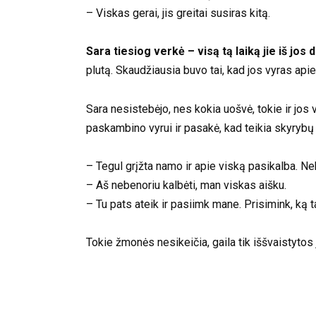
– Viskas gerai, jis greitai susiras kitą.
Sara tiesiog verkė – visą tą laiką jie iš jos 
plutą. Skaudžiausia buvo tai, kad jos vyras apie 
Sara nesistebėjo, nes kokia uošvė, tokie ir jos va
paskambino vyrui ir pasakė, kad teikia skyryb
– Tegul grįžta namo ir apie viską pasikalba. Ne
– Aš nebenoriu kalbėti, man viskas aišku.
– Tu pats ateik ir pasiimk mane. Prisimink, ką t
Tokie žmonės nesikeičia, gaila tik iššvaistytos