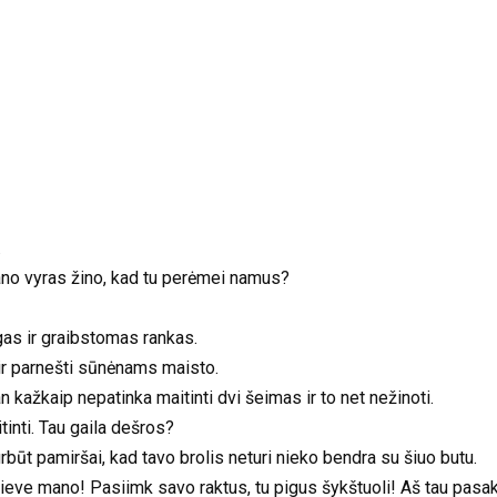
.
mano vyras žino, kad tu perėmei namus?
ilgas ir graibstomas rankas.
į ir parnešti sūnėnams maisto.
n kažkaip nepatinka maitinti dvi šeimas ir to net nežinoti.
tinti. Tau gaila dešros?
urbūt pamiršai, kad tavo brolis neturi nieko bendra su šiuo butu.
Dieve mano! Pasiimk savo raktus, tu pigus šykštuoli! Aš tau pasaky