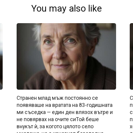
You may also like
Странен млад мъж постоянно се
С
появяваше на вратата на 83-годишната
п
ми съседка — един ден влязох вътре и
с
не повярвах на очите сиТой беше
п
внукът ѝ, за когото цялото село
х