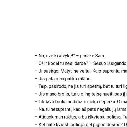
– Na, sveiki atvykę!” – pasakė Sara.
– O! Ir kodėl tu nesi darbe? – Sesuo išsigando
– Ji susirgo. Matyt, ne veltui. Kaip suprantu, 
– Jis pats man paliko raktus.
– Taip, pasirodo, ne jis turi apetitą, bet tu turi 
– Jis mano brolis, turiu pilną teisę nueiti pas j
– Tik tavo brolis nedirba ir nieko neperka. O ma
– Na, tu nesupranti, kad aš pats negaliu jų išmai
– Atiduok man raktus, arba iškviesiu policiją. T
– Ketinate kviesti policiją dėl pigios dešros? 