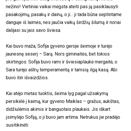
nežino! Vietiniai vaikai mėgsta ateiti pas ją pasiklausyti
pasakojimų, pasakų ir dainų, o ji… ji tada būna septintame
danguje iš laimės, nes jaučia vaikų širdžių šilumą ir noriai
dalijasi su jais savo šviesa.
Kai buvo maža, Sofija gyveno geroje šeimoje ir turėjo
jaunesnę seserį – Sarą. Nors giminaitės, bet tokios
skirtingos. Sofija buvo rami ir šviesiaplaukė mergaitė, o
Sara turėjo aštrų temperamentą ir tamsią ilgą kasą. Abi
buvo itin išvaizdžios.
Kai atėjo metas tuoktis, šeima lyg pagal užsakymą
persikėlė į kaimą, kur gyveno Maiklas – gražus, aukštas,
didžiulėmis akimis ir banguotais plaukais. Jis iškart
įsimylėjo Sofiją, o ji buvo jam artima. Netrukus jie pradėjo
susitikinėti.