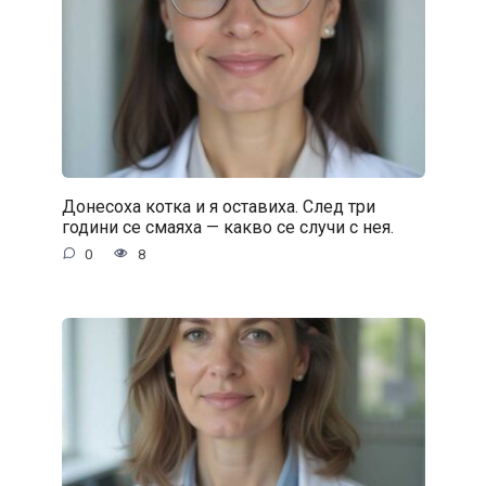
Донесоха котка и я оставиха. След три
години се смаяха — какво се случи с нея.
0
8