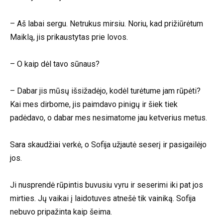
– Aš labai sergu. Netrukus mirsiu. Noriu, kad prižiūrėtum
Maiklą, jis prikaustytas prie lovos.
– O kaip dėl tavo sūnaus?
– Dabar jis mūsų išsižadėjo, kodėl turėtume jam rūpėti?
Kai mes dirbome, jis paimdavo pinigų ir šiek tiek
padėdavo, o dabar mes nesimatome jau ketverius metus.
Sara skaudžiai verkė, o Sofija užjautė seserį ir pasigailėjo
jos.
Ji nusprendė rūpintis buvusiu vyru ir seserimi iki pat jos
mirties. Jų vaikai į laidotuves atnešė tik vainiką. Sofija
nebuvo pripažinta kaip šeima.