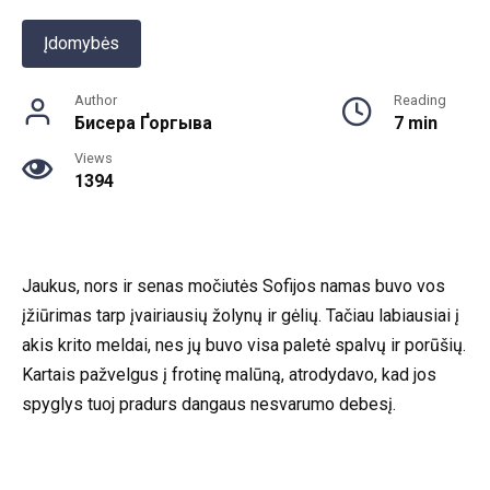
Įdomybės
Author
Reading
Бисера Ґоргыва
7 min
Views
1394
Jaukus, nors ir senas močiutės Sofijos namas buvo vos
įžiūrimas tarp įvairiausių žolynų ir gėlių. Tačiau labiausiai į
akis krito meldai, nes jų buvo visa paletė spalvų ir porūšių.
Kartais pažvelgus į frotinę malūną, atrodydavo, kad jos
spyglys tuoj pradurs dangaus nesvarumo debesį.