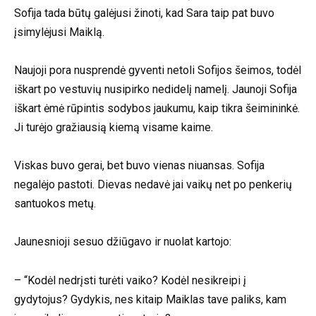
Sofija tada būtų galėjusi žinoti, kad Sara taip pat buvo
įsimylėjusi Maiklą.
Naujoji pora nusprendė gyventi netoli Sofijos šeimos, todėl
iškart po vestuvių nusipirko nedidelį namelį. Jaunoji Sofija
iškart ėmė rūpintis sodybos jaukumu, kaip tikra šeimininkė.
Ji turėjo gražiausią kiemą visame kaime.
Viskas buvo gerai, bet buvo vienas niuansas. Sofija
negalėjo pastoti. Dievas nedavė jai vaikų net po penkerių
santuokos metų.
Jaunesnioji sesuo džiūgavo ir nuolat kartojo:
– “Kodėl nedrįsti turėti vaiko? Kodėl nesikreipi į
gydytojus? Gydykis, nes kitaip Maiklas tave paliks, kam