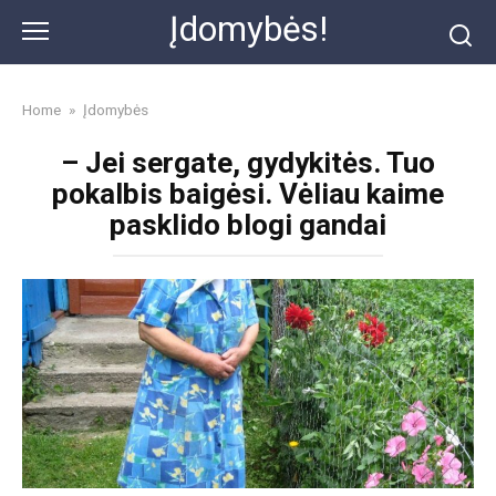
Skip
Įdomybės!
to
content
Home
»
Įdomybės
– Jei sergate, gydykitės. Tuo
pokalbis baigėsi. Vėliau kaime
pasklido blogi gandai