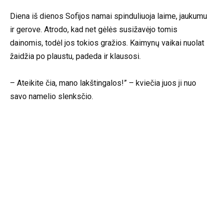
Diena iš dienos Sofijos namai spinduliuoja laime, jaukumu
ir gerove. Atrodo, kad net gėlės susižavėjo tomis
dainomis, todėl jos tokios gražios. Kaimynų vaikai nuolat
žaidžia po plaustu, padeda ir klausosi.
– Ateikite čia, mano lakštingalos!” – kviečia juos ji nuo
savo namelio slenksčio.