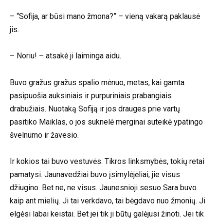
– “Sofija, ar būsi mano žmona?” – vieną vakarą paklausė
jis.
– Noriu! – atsakė ji laiminga aidu.
Buvo gražus gražus spalio mėnuo, metas, kai gamta
pasipuošia auksiniais ir purpuriniais prabangiais
drabužiais. Nuotaką Sofiją ir jos drauges prie vartų
pasitiko Maiklas, o jos suknelė merginai suteikė ypatingo
švelnumo ir žavesio.
Ir kokios tai buvo vestuvės. Tikros linksmybės, tokių retai
pamatysi. Jaunavedžiai buvo įsimylėjėliai, jie visus
džiugino. Bet ne, ne visus. Jaunesnioji sesuo Sara buvo
kaip ant mielių. Ji tai verkdavo, tai bėgdavo nuo žmonių. Ji
elgėsi labai keistai. Bet jei tik ji būtų galėjusi žinoti. Jei tik