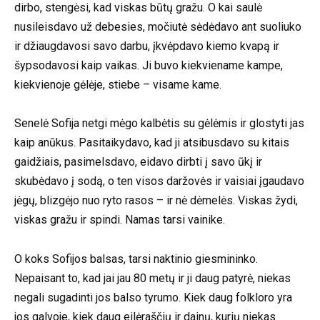
dirbo, stengėsi, kad viskas būtų gražu. O kai saulė
nusileisdavo už debesies, močiutė sėdėdavo ant suoliuko
ir džiaugdavosi savo darbu, įkvėpdavo kiemo kvapą ir
šypsodavosi kaip vaikas. Ji buvo kiekviename kampe,
kiekvienoje gėlėje, stiebe – visame kame.
Senelė Sofija netgi mėgo kalbėtis su gėlėmis ir glostyti jas
kaip anūkus. Pasitaikydavo, kad ji atsibusdavo su kitais
gaidžiais, pasimelsdavo, eidavo dirbti į savo ūkį ir
skubėdavo į sodą, o ten visos daržovės ir vaisiai įgaudavo
jėgų, blizgėjo nuo ryto rasos – ir nė dėmelės. Viskas žydi,
viskas gražu ir spindi. Namas tarsi vainike.
O koks Sofijos balsas, tarsi naktinio giesmininko.
Nepaisant to, kad jai jau 80 metų ir ji daug patyrė, niekas
negali sugadinti jos balso tyrumo. Kiek daug folkloro yra
jos galvoje, kiek daug eilėraščių ir dainų, kurių niekas