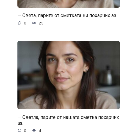
— Света, парите от сметката ни похарчих аз.
0
25
— Светла, парите от нашата сметка похарчих
аз.
0
4