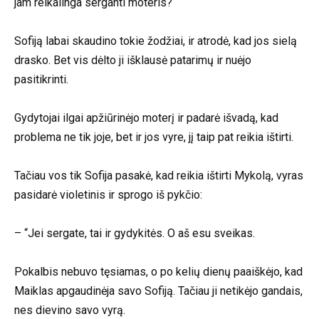
jam reikalinga serganti moteris?
Sofiją labai skaudino tokie žodžiai, ir atrodė, kad jos sielą
drasko. Bet vis dėlto ji išklausė patarimų ir nuėjo
pasitikrinti.
Gydytojai ilgai apžiūrinėjo moterį ir padarė išvadą, kad
problema ne tik joje, bet ir jos vyre, jį taip pat reikia ištirti.
Tačiau vos tik Sofija pasakė, kad reikia ištirti Mykolą, vyras
pasidarė violetinis ir sprogo iš pykčio:
– “Jei sergate, tai ir gydykitės. O aš esu sveikas.
Pokalbis nebuvo tęsiamas, o po kelių dienų paaiškėjo, kad
Maiklas apgaudinėja savo Sofiją. Tačiau ji netikėjo gandais,
nes dievino savo vyrą.