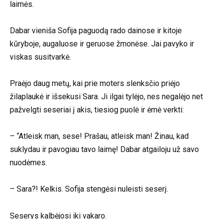
laimės.
Dabar vieniša Sofija paguodą rado dainose ir kitoje
kūryboje, augaluose ir geruose žmonėse. Jai pavyko ir
viskas susitvarkė.
Praėjo daug metų, kai prie moters slenksčio priėjo
žilaplaukė ir išsekusi Sara. Ji ilgai tylėjo, nes negalėjo net
pažvelgti seseriai į akis, tiesiog puolė ir ėmė verkti:
– “Atleisk man, sese! Prašau, atleisk man! Žinau, kad
suklydau ir pavogiau tavo laimę! Dabar atgailoju už savo
nuodėmes.
– Sara?! Kelkis. Sofija stengėsi nuleisti seserį.
Seserys kalbėjosi iki vakaro.