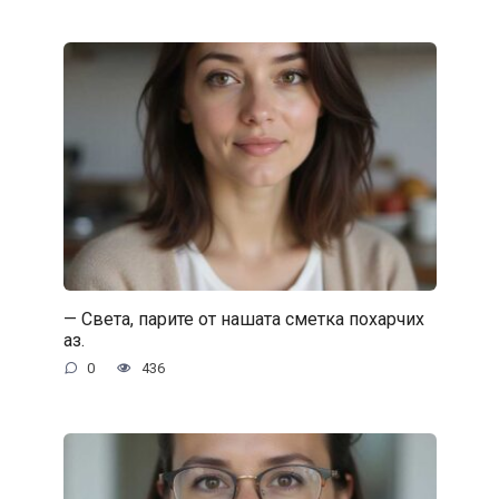
— Света, парите от нашата сметка похарчих
аз.
0
436