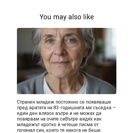
You may also like
Странен младеж постоянно се появяваше
пред вратата на 83-годишната ми съседка —
един ден влязох вътре и не можах да
повярвам на очите сиВътре видях как
младежът кротко ѝ четеше писма от
починал син, които тя никога не беше