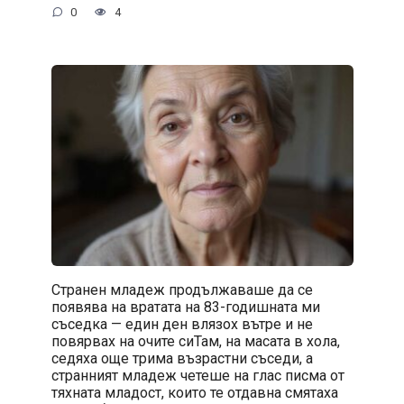
0
4
Странен младеж продължаваше да се
появява на вратата на 83-годишната ми
съседка — един ден влязох вътре и не
повярвах на очите сиТам, на масата в хола,
седяха още трима възрастни съседи, а
странният младеж четеше на глас писма от
тяхната младост, които те отдавна смятаха