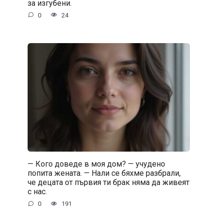
за изгубени.
0
24
— Кого доведе в моя дом? — учудено
попита жената. — Нали се бяхме разбрали,
че децата от първия ти брак няма да живеят
с нас.
0
191