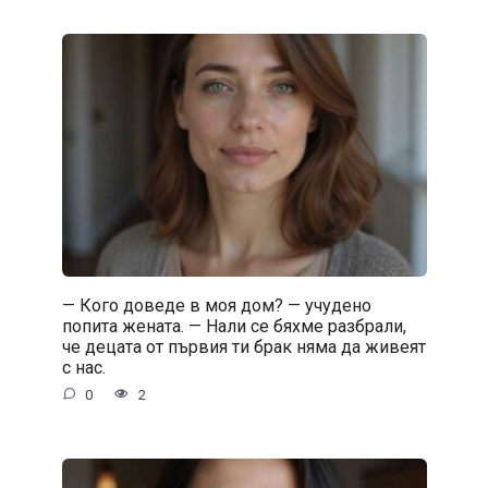
— Кого доведе в моя дом? — учудено
попита жената. — Нали се бяхме разбрали,
че децата от първия ти брак няма да живеят
с нас.
0
2