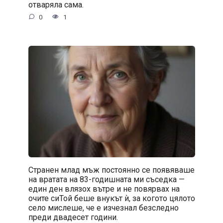
отваряла сама.
0
1
Странен млад мъж постоянно се появяваше
на вратата на 83-годишната ми съседка —
един ден влязох вътре и не повярвах на
очите сиТой беше внукът ѝ, за когото цялото
село мислеше, че е изчезнал безследно
преди двадесет години.