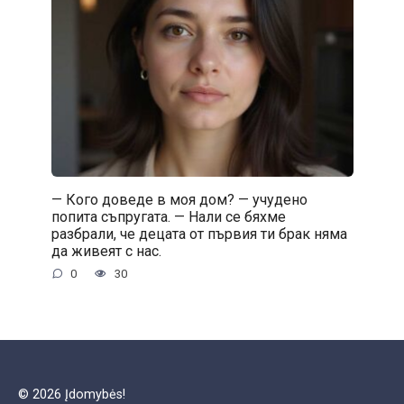
— Кого доведе в моя дом? — учудено
попита съпругата. — Нали се бяхме
разбрали, че децата от първия ти брак няма
да живеят с нас.
0
30
© 2026 Įdomybės!