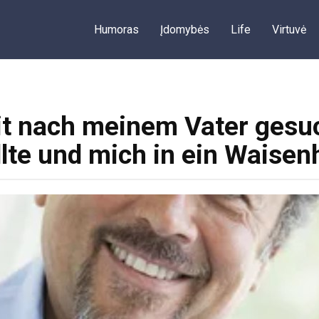
Humoras
Įdomybės
Life
Virtuvė
it nach meinem Vater gesuc
lte und mich in ein Waisen