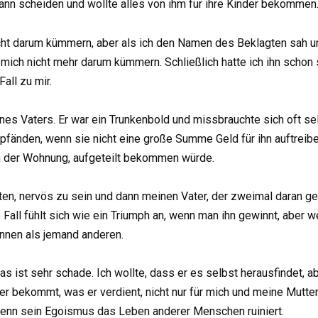
 Mann scheiden und wollte alles von ihm für ihre Kinder bekommen
icht darum kümmern, aber als ich den Namen des Beklagten sah un
 mich nicht mehr darum kümmern. Schließlich hatte ich ihn schon
all zu mir.
ines Vaters. Er war ein Trunkenbold und missbrauchte sich oft se
rpfänden, wenn sie nicht eine große Summe Geld für ihn auftreibe
ch der Wohnung, aufgeteilt bekommen würde.
en, nervös zu sein und dann meinen Vater, der zweimal daran gesc
e Fall fühlt sich wie ein Triumph an, wenn man ihn gewinnt, aber 
innen als jemand anderen.
Das ist sehr schade. Ich wollte, dass er es selbst herausfindet, a
er bekommt, was er verdient, nicht nur für mich und meine Mutter
enn sein Egoismus das Leben anderer Menschen ruiniert.