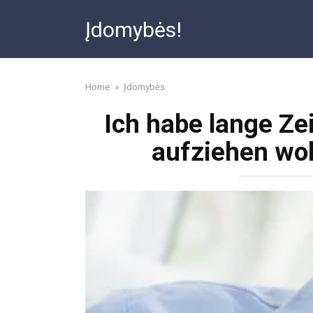
Skip
Įdomybės!
to
content
Home
»
Įdomybės
Ich habe lange Ze
aufziehen wol