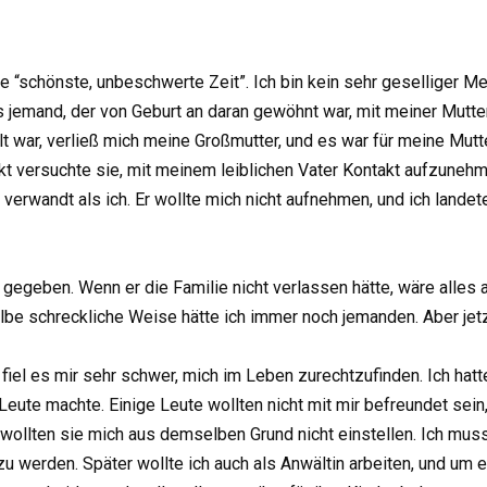
die “schönste, unbeschwerte Zeit”. Ich bin kein sehr geselliger
 jemand, der von Geburt an daran gewöhnt war, mit meiner Mutter
lt war, verließ mich meine Großmutter, und es war für meine Mutte
t versuchte sie, mit meinem leiblichen Vater Kontakt aufzunehme
verwandt als ich. Er wollte mich nicht aufnehmen, und ich landet
 gegeben. Wenn er die Familie nicht verlassen hätte, wäre all
lbe schreckliche Weise hätte ich immer noch jemanden. Aber jetzt 
el es mir sehr schwer, mich im Leben zurechtzufinden. Ich hatte
eute machte. Einige Leute wollten nicht mit mir befreundet sein,
llten sie mich aus demselben Grund nicht einstellen. Ich musst
zu werden. Später wollte ich auch als Anwältin arbeiten, und um