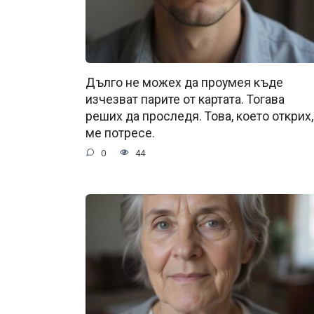
Дълго не можех да проумея къде
изчезват парите от картата. Тогава
реших да проследя. Това, което открих,
ме потресе.
0
44