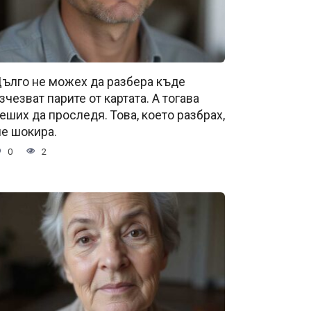
ълго не можех да разбера къде
зчезват парите от картата. А тогава
еших да проследя. Това, което разбрах,
е шокира.
0
2