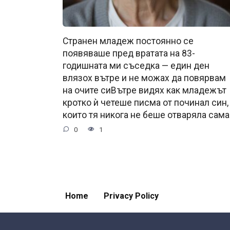
Странен младеж постоянно се
появяваше пред вратата на 83-
годишната ми съседка — един ден
влязох вътре и не можах да повярвам
на очите сиВътре видях как младежът
кротко ѝ четеше писма от починал син,
които тя никога не беше отваряла сама
0
1
Home
Privacy Policy