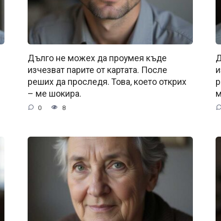
Дълго не можех да проумея къде
Д
изчезват парите от картата. После
и
реших да проследя. Това, което открих
р
– ме шокира.
м
0
8