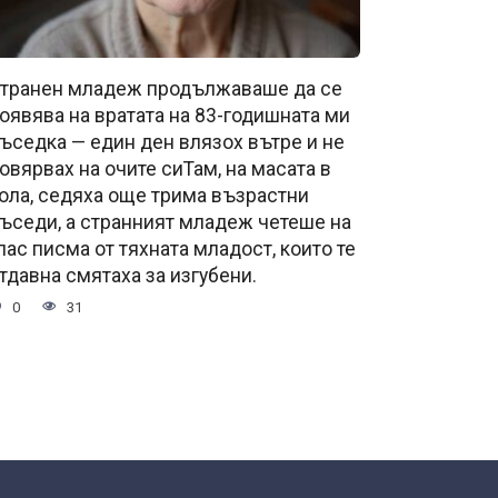
транен младеж продължаваше да се
оявява на вратата на 83-годишната ми
ъседка — един ден влязох вътре и не
овярвах на очите сиТам, на масата в
ола, седяха още трима възрастни
ъседи, а странният младеж четеше на
лас писма от тяхната младост, които те
тдавна смятаха за изгубени.
0
31