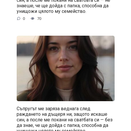
син, а после ме покани на сватбата си — не
знаеше, че ще дойда с папка, способна да
унищожи цялото му семейство.
0
70
Съпругът ме заряза веднага след
раждането на дъщеря ни, защото искаше
син, а после ме покани на сватбата си — без
да знае, че ще дойда с папка, способна да
унищожи цялото му семейство.