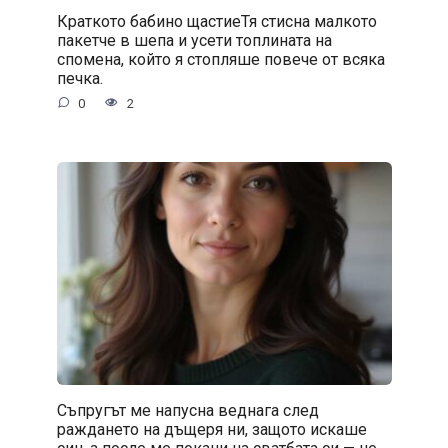
Краткото бабино щастиеТя стисна малкото
пакетче в шепа и усети топлината на
спомена, който я стопляше повече от всяка
печка.
0
2
Съпругът ме напусна веднага след
раждането на дъщеря ни, защото искаше