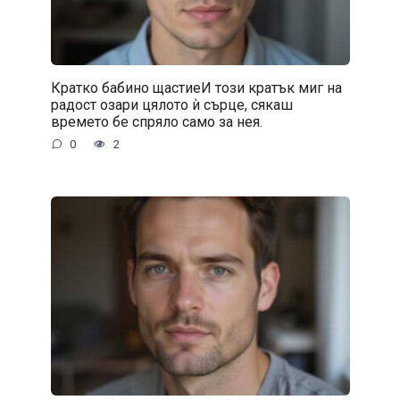
Кратко бабино щастиеИ този кратък миг на
радост озари цялото ѝ сърце, сякаш
времето бе спряло само за нея.
0
2