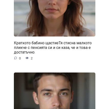
Краткото бабино щастиеТя стисна малкото
пликче с пенсията си и си каза, че и това е
достатъчно.
0
2