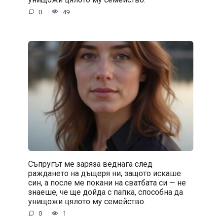
0
49
Съпругът ме заряза веднага след
раждането на дъщеря ни, защото искаше
син, а после ме покани на сватбата си — не
знаеше, че ще дойда с папка, способна да
унищожи цялото му семейство.
0
1