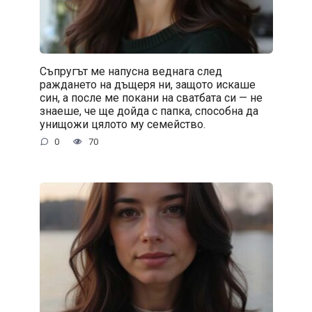
Съпругът ме напусна веднага след
раждането на дъщеря ни, защото искаше
син, а после ме покани на сватбата си — не
знаеше, че ще дойда с папка, способна да
унищожи цялото му семейство.
0
70