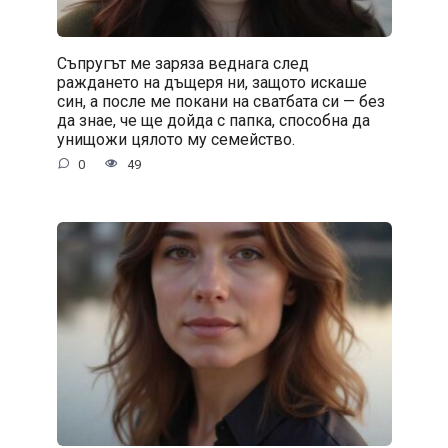
Съпругът ме заряза веднага след
раждането на дъщеря ни, защото искаше
син, а после ме покани на сватбата си — без
да знае, че ще дойда с папка, способна да
унищожи цялото му семейство.
0
49