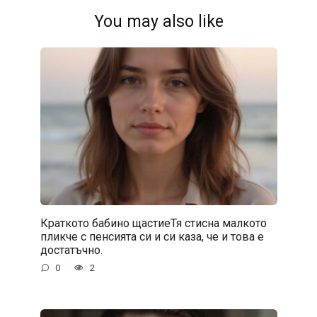
You may also like
Краткото бабино щастиеТя стисна малкото
пликче с пенсията си и си каза, че и това е
достатъчно.
0
2