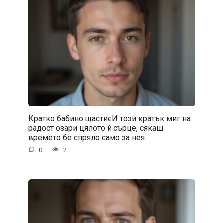
Кратко бабино щастиеИ този кратък миг на
радост озари цялото ѝ сърце, сякаш
времето бе спряло само за нея.
0
2