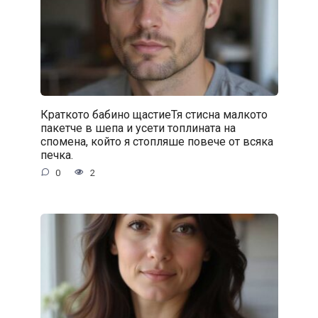
Краткото бабино щастиеТя стисна малкото
пакетче в шепа и усети топлината на
спомена, който я стопляше повече от всяка
печка.
0
2