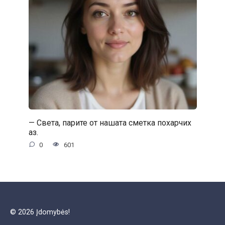
— Света, парите от нашата сметка похарчих
аз.
0
601
© 2026 Įdomybės!