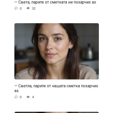
— Света, парите от сметката ни похарчих аз.
0
32
— Светла, парите от нашата сметка похарчих
аз.
0
4