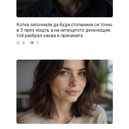
Котка започнала да буди стопанина си точно
в 3 през нощта, а на четвъртото денонощие
той разбрал каква е причината…
0
1