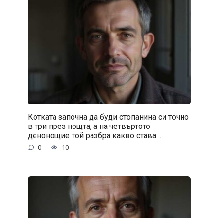
Котката започна да буди стопанина си точно
в три през нощта, а на четвъртото
денонощие той разбра какво става…
0
10