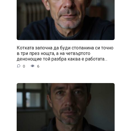
Котката започна да буди стопанина си точно
в три през нощта, а на четвъртото
денонощие той разбра каква е работата…
0
6