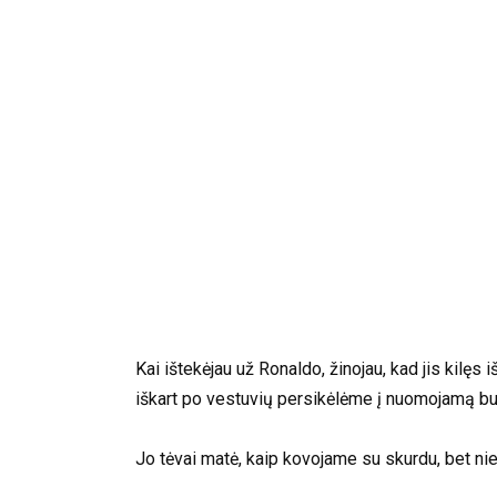
Kai ištekėjau už Ronaldo, žinojau, kad jis kilę
iškart po vestuvių persikėlėme į nuomojamą but
Jo tėvai matė, kaip kovojame su skurdu, bet nie