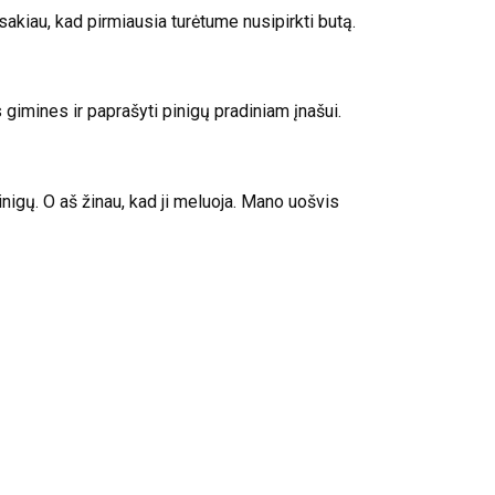
kiau, kad pirmiausia turėtume nusipirkti butą.
 gimines ir paprašyti pinigų pradiniam įnašui.
inigų. O aš žinau, kad ji meluoja. Mano uošvis