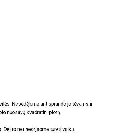
 meilės. Nesėdėjome ant sprando jo tėvams ir
ie nuosavą kvadratinį plotą.
 Dėl to net nedrįsome turėti vaikų.