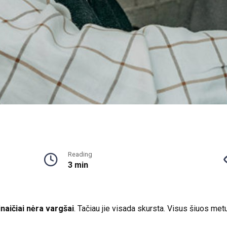
Reading
3 min
naičiai nėra vargšai
. Tačiau jie visada skursta. Visus šiuos m