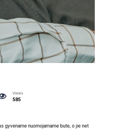
Views
585
etus gyvename nuomojamame bute, o jie net