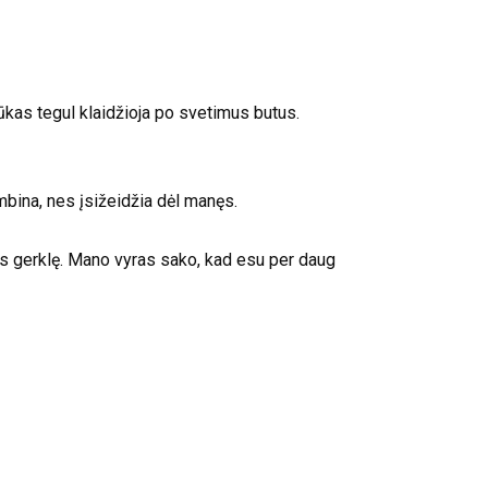
nūkas tegul klaidžioja po svetimus butus.
ambina, nes įsižeidžia dėl manęs.
kąs gerklę. Mano vyras sako, kad esu per daug