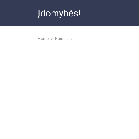
Skip
Įdomybės!
to
content
Home
»
Humoras