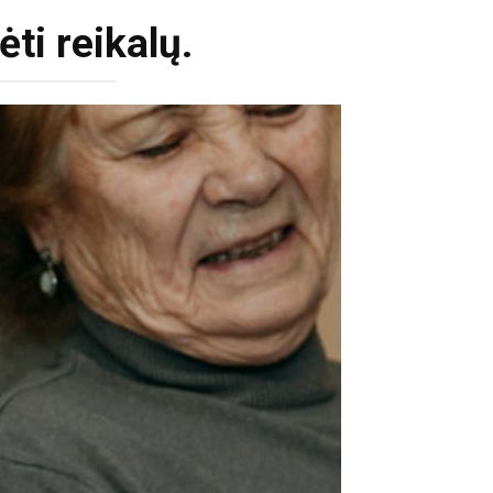
ėti reikalų.