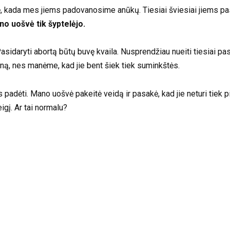
, kada mes jiems padovanosime anūkų. Tiesiai šviesiai jiems pasa
 uošvė tik šyptelėjo.
sidaryti abortą būtų buvę kvaila. Nusprendžiau nueiti tiesiai pas
ną, nes manėme, kad jie bent šiek tiek suminkštės.
 padėti. Mano uošvė pakeitė veidą ir pasakė, kad jie neturi tiek p
eigį. Ar tai normalu?