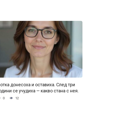
отка донесоха и оставиха. След три
одини се учудиха — какво стана с нея.
0
12