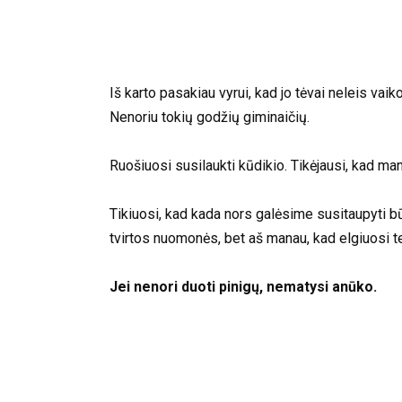
Iš karto pasakiau vyrui, kad jo tėvai neleis va
Nenoriu tokių godžių giminaičių.
Ruošiuosi susilaukti kūdikio. Tikėjausi, kad man
Tikiuosi, kad kada nors galėsime susitaupyti b
tvirtos nuomonės, bet aš manau, kad elgiuosi te
Jei nenori duoti pinigų, nematysi anūko.