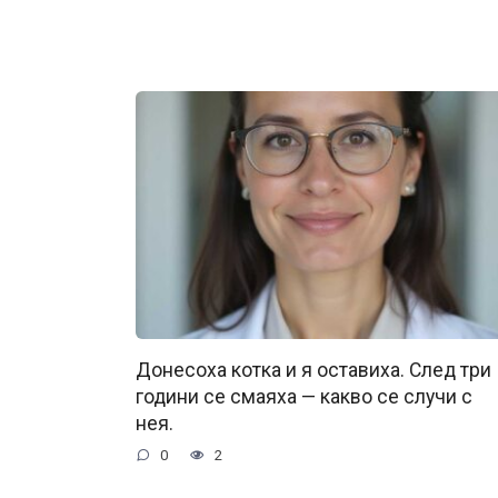
Донесоха котка и я оставиха. След три
години се смаяха — какво се случи с
нея.
0
2