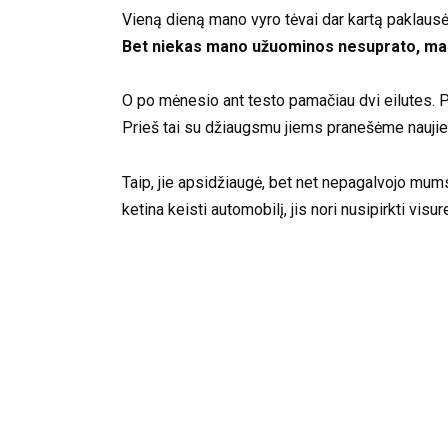
Vieną dieną mano vyro tėvai dar kartą paklausė
Bet niekas mano užuominos nesuprato, mano
O po mėnesio ant testo pamačiau dvi eilutes. Pa
Prieš tai su džiaugsmu jiems pranešėme naujie
Taip, jie apsidžiaugė, bet net nepagalvojo mums
ketina keisti automobilį, jis nori nusipirkti visur