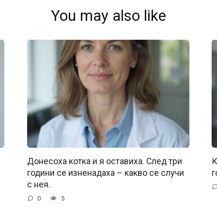
You may also like
Донесоха котка и я оставиха. След три
К
години се изненадаха – какво се случи
г
с нея.
0
5