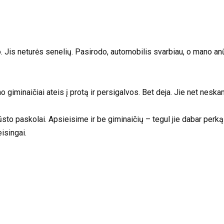
iko. Jis neturės senelių. Pasirodo, automobilis svarbiau, o mano a
o giminaičiai ateis į protą ir persigalvos. Bet deja. Jie net nesk
ūsto paskolai. Apsieisime ir be giminaičių – tegul jie dabar per
isingai.